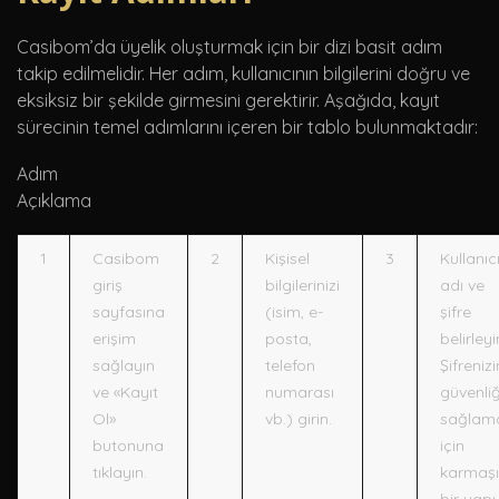
Casibom’da üyelik oluşturmak için bir dizi basit adım
takip edilmelidir. Her adım, kullanıcının bilgilerini doğru ve
eksiksiz bir şekilde girmesini gerektirir. Aşağıda, kayıt
sürecinin temel adımlarını içeren bir tablo bulunmaktadır:
Adım
Açıklama
1
Casibom
2
Kişisel
3
Kullanıc
giriş
bilgilerinizi
adı ve
sayfasına
(isim, e-
şifre
erişim
posta,
belirleyi
sağlayın
telefon
Şifrenizi
ve «Kayıt
numarası
güvenliğ
Ol»
vb.) girin.
sağlam
butonuna
için
tıklayın.
karmaşı