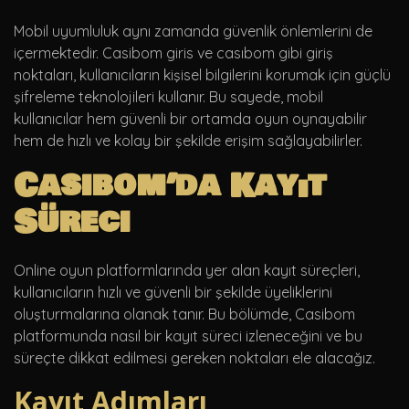
Mobil uyumluluk aynı zamanda güvenlik önlemlerini de
içermektedir. Casibom giris ve casıbom gibi giriş
noktaları, kullanıcıların kişisel bilgilerini korumak için güçlü
şifreleme teknolojileri kullanır. Bu sayede, mobil
kullanıcılar hem güvenli bir ortamda oyun oynayabilir
hem de hızlı ve kolay bir şekilde erişim sağlayabilirler.
Casibom’da Kayıt
Süreci
Online oyun platformlarında yer alan kayıt süreçleri,
kullanıcıların hızlı ve güvenli bir şekilde üyeliklerini
oluşturmalarına olanak tanır. Bu bölümde, Casibom
platformunda nasıl bir kayıt süreci izleneceğini ve bu
süreçte dikkat edilmesi gereken noktaları ele alacağız.
Kayıt Adımları