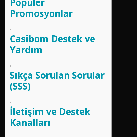
Popüler
Promosyonlar
Casibom Destek ve
Yardım
Sıkça Sorulan Sorular
(SSS)
İletişim ve Destek
Kanalları