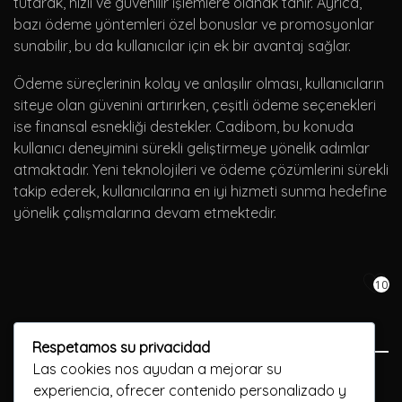
tutarak, hızlı ve güvenilir işlemlere olanak tanır. Ayrıca,
bazı ödeme yöntemleri özel bonuslar ve promosyonlar
sunabilir, bu da kullanıcılar için ek bir avantaj sağlar.
Ödeme süreçlerinin kolay ve anlaşılır olması, kullanıcıların
siteye olan güvenini artırırken, çeşitli ödeme seçenekleri
ise finansal esnekliği destekler. Cadibom, bu konuda
kullanıcı deneyimini sürekli geliştirmeye yönelik adımlar
atmaktadır. Yeni teknolojileri ve ödeme çözümlerini sürekli
takip ederek, kullanıcılarına en iyi hizmeti sunma hedefine
yönelik çalışmalarına devam etmektedir.
10
Respetamos su privacidad
Las cookies nos ayudan a mejorar su
Previous Post
experiencia, ofrecer contenido personalizado y