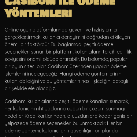
Casibom ile Ödeme
Yöntemleri
Online oyun platformlarında güvenli ve hızlı işlemler
gerçekleştirmek, kullanıcı deneyimini doğrudan etkileyen
önemli bir faktördür. Bu bağlamda, çeşitli ödeme
seçenekleri sunan bir platform, kullanıcıların tercih edilirlik
seviyesini önemli ölçüde artırabilir. Bu bölümde, popüler
bir oyun sitesi olan Cadibom üzerinden yapılan ödeme
işlemlerini inceleyeceğiz. Hangi ödeme yöntemlerinin
kullanılabildiğini ve bu yöntemlerin nasıl işlediğini detaylı
bir şekilde ele alacağız.
Cadibom, kullanıcılarına çeşitli ödeme kanalları sunarak,
her kullanıcının ihtiyaçlarına uygun bir çözüm sunmayı
hedefler. Kredi kartlarından, e-cüzdanlara kadar geniş bir
yelpazede ödeme seçenekleri bulunmaktadır. Her bir
ödeme yöntemi, kullanıcıların güvenliğini ön planda