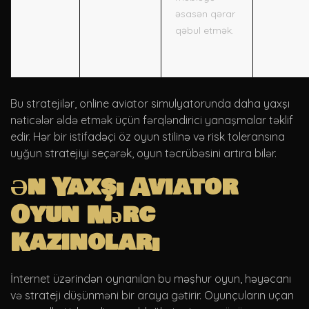
əsasən qərar
qəbul etmək.
Bu stratejilər, online aviator simulyatorunda daha yaxşı
nəticələr əldə etmək üçün fərqləndirici yanaşmalar təklif
edir. Hər bir istifadəçi öz oyun stilinə və risk toleransına
uyğun stratejiyi seçərək, oyun təcrübəsini artıra bilər.
Ən Yaxşı Aviator
Oyun Mərc
Kazinoları
İnternet üzərindən oynanılan bu məşhur oyun, həyəcanı
və strateji düşünməni bir araya gətirir. Oyunçuların uçan