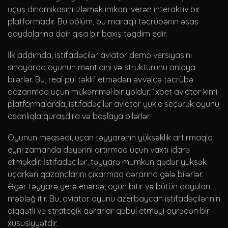
uçuş dinamikasını izləmək imkanı verən interaktiv bir
platformadır. Bu bölüm, bu maraqlı təcrübənin əsas
qaydalarına dair qısa bir baxış təqdim edir.
İlk addımda, istifadəçilər aviator demo versiyasını
sınayaraq oyunun məntiqini və strukturunu anlaya
bilərlər. Bu, real pul təklif etmədən əvvəlcə təcrübə
qazanmaq üçün mükəmməl bir yoldur. 1xbet aviator kimi
platformalarda, istifadəçilər aviator yükle seçərək oyunu
asanlıqla quraşdıra və başlaya bilərlər.
Oyunun məqsədi, uçan təyyarənin yüksəklik artırmaqla
eyni zamanda dəyərini artırmaq üçün vaxtı idarə
etməkdir. İstifadəçilər, təyyarə mümkün qədər yüksək
uçarkən qazanclarını çıxarmaq qərarına gələ bilərlər.
Əgər təyyarə yerə enərsə, oyun bitir və bütün qoyulan
məbləğ itir. Bu, aviator oyunu azerbaycan istifadəçilərinin
diqqətli və strategik qərarlar qəbul etməyi öyrədən bir
xüsusiyyətdir.