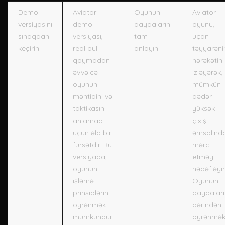
Demo
Aviator
Oyunun
Aviator
versiyasını
demo
qaydalarını
oyunu,
sınaqdan
versiyası,
tam
uçan
keçirin
real pul
anlayın
təyyarəni
qoymadan
hərəkətini
əvvəlcə
izləyərək,
oyunun
mümkün
məntiqini və
qədər
taktikasını
yüksək
anlamaq
çıxış
üçün əla bir
əmsalınd
fürsətdir. Bu
mərc
versiyada,
etməyi
oyunun
hədəfləyir
işləmə
Oyunun
prinsiplərini
qaydaları
öyrənmək
dərindən
mümkündür.
öyrənmək