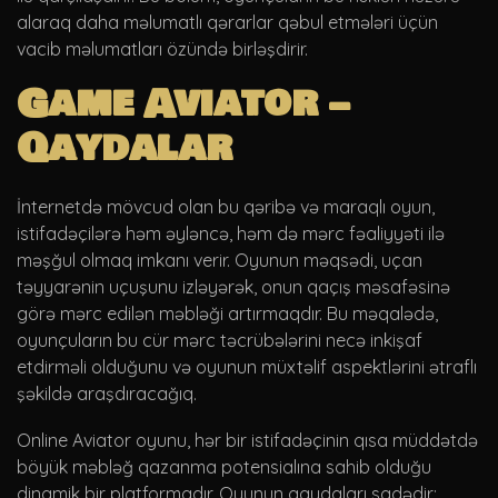
alaraq daha məlumatlı qərarlar qəbul etmələri üçün
vacib məlumatları özündə birləşdirir.
Game Aviator –
Qaydalar
İnternetdə mövcud olan bu qəribə və maraqlı oyun,
istifadəçilərə həm əyləncə, həm də mərc fəaliyyəti ilə
məşğul olmaq imkanı verir. Oyunun məqsədi, uçan
təyyarənin uçuşunu izləyərək, onun qaçış məsafəsinə
görə mərc edilən məbləği artırmaqdır. Bu məqalədə,
oyunçuların bu cür mərc təcrübələrini necə inkişaf
etdirməli olduğunu və oyunun müxtəlif aspektlərini ətraflı
şəkildə araşdıracağıq.
Online Aviator oyunu, hər bir istifadəçinin qısa müddətdə
böyük məbləğ qazanma potensialına sahib olduğu
dinamik bir platformadır. Oyunun qaydaları sadədir: