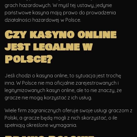
grach hazardowych. W myśl tej ustawy, jedynie
państwowe kasyna mają prawo do prowadzenia
działalności hazardowej w Polsce.
Czy kasyno online
jest legalne w
Polsce?
Jeśli chodzi o kasyna online, to sytuacja jest trochę
inna. W Polsce nie ma oficjalnie zarejestrowanych i
legitymizowanych kasyn online, ale to nie znaczy, że
gracze nie mogą korzystać z ich usług.
Wiele firm zagranicznych oferuje swoje usługi graczom z
Polski, a gracze będą mogli z nich skorzystać, o ile
spełniają określone wymagania.