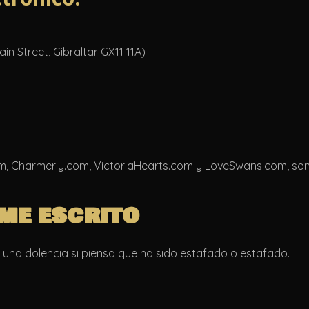
in Street, Gibraltar GX11 11A)
om, Charmerly.com, VictoriaHearts.com y LoveSwans.com, so
me escrito
 una dolencia si piensa que ha sido estafado o estafado.