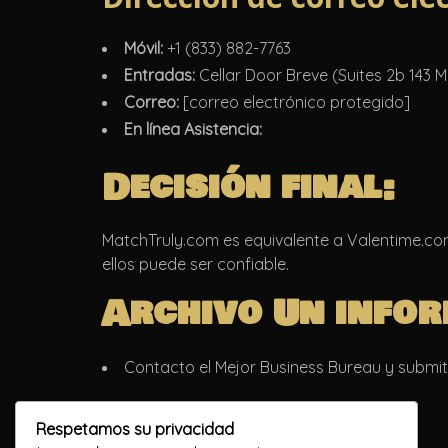
Móvil:
+1 (833) 882-7763
Entradas:
Cellar Door Breve (Suites 2b 143 Ma
Correo:
[correo electrónico protegido]
En línea Asistencia:
Decisión final:
MatchTruly.com es equivalente a Valentime.c
ellos puede ser confiable.
Archivo Un infor
Contacto el Mejor Business Bureau y submit
Respetamos su privacidad