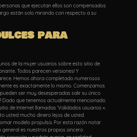
l personas que ejecutan ellos son compensados
mbargo están solo mirando con respecto a su
Dulces para
unos de la mujer usuarios sobre esto sitio de
ionante. Todos parecen versiones! Y
d parece. Hemos ahora completado numerosos
ertamente es exactamente lo mismo. Comenzamos
 pueden ser muy desesperadas salir su único
mismo? Dado que tenemos actualmente mencionado
itio de Internet llamadas ‘Validados usuarios «.
o usted mucho dinero lejos de usted.
 tomar modelo propulsa. Por esta razón notar
general es nuestros propios sincero