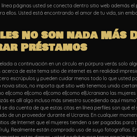
n línea páginas usted se conecta dentro sitio web además e
 para ellos. Usted está encontrando el amor de tu vida, sin e
iles No son nada Más 
rar Préstamos
velada a continuación en un círculo en púrpura verás solo alg
 acerca de este tema sitio de internet es en realidad impres
d cero escrúpulos y pueden cuidar menos todo lo que uste
o novia sitios, no importa qué sitio web tenemos unido ci
o el|como el|como el|como el|como el|Ucraniano las mujeres
quizás es allí algo incluso más siniestro sucediendo aquí 
se da cuenta de que estas citas en línea perfiles son qué el s
do de un proveedor durante el Ucrania. En cualquier moment
sitios de Internet que el mujeres tienden a ser pagadas para
uly. Realmente están comprado uso de suyo fotografías. En 