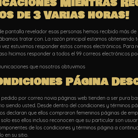
caciones Mientras Recib
os de 3 Varias horas!
pantalla revelador esas personas hemos recibido más de 99
ábamos tratar con. La razón principal estamos obteniendo t
 vez estuvimos responder estos correos electrónicos. Para r
aso hicimos responder a todos el 99 correos electrónicos pod
omunicaciones que nosotros obtuvimos
ondiciones Página Des
 pedido por correo novia páginas web tienden a ser pura ba
o siendo usted. Desde dentro del condiciones y términos pág
llos declaran que ellos compraron femeninos páginas de em
olo eso ellos incluso reconocen que su particular son usua
 componentes de los condiciones y términos página a continu
 en su sitio.