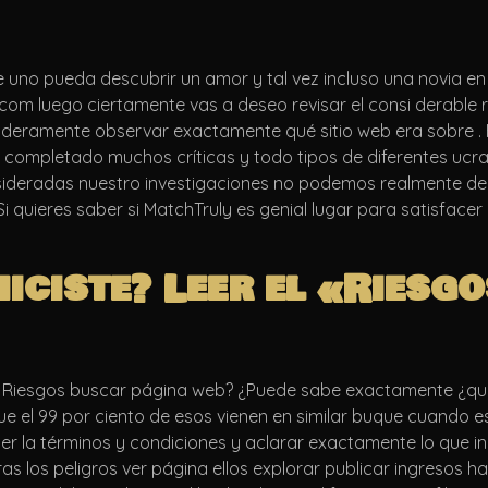
ue uno pueda descubrir un amor y tal vez incluso una novia e
com luego ciertamente vas a deseo revisar el consi derable r
eramente observar exactamente qué sitio web era sobre . 
s completado muchos críticas y todo tipos de diferentes ucr
onsideradas nuestro investigaciones no podemos realmente dec
Si quieres saber si MatchTruly es genial lugar para satisface
 hiciste? Leer el «Ries
a Riesgos buscar página web? ¿Puede sabe exactamente ¿qué 
e el 99 por ciento de esos vienen en similar buque cuando e
der la términos y condiciones y aclarar exactamente lo que
 los peligros ver página ellos explorar publicar ingresos h