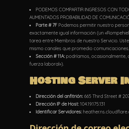
PODEMOS COMPARTIR INGRESOS CON TODO 
AUMENTADOS PROBABILIDAD DE COMUNICACIÓ
Parte # 7F
Podemos permitir nuestro person
exactamente igual información (un «Rompehielo
tarea entre Miembros de nuestro Servicio. Us
mismo canales que promedio comunicaciones, 
Sección # 11A:
podríamos, ocasionalmente, c
fuerza laboral»).
Hosting Server I
Dirección del anfitrión:
665 Third Street # 20
Dirección IP de Host:
104.19.175.131
Identificar Servidores:
heather.ns.cloudflare
Dirección de correo ele