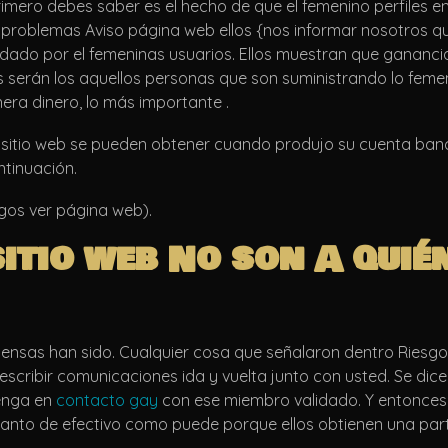
imero debes saber es el hecho de que el femenino perfiles e
roblemas Aviso página web ellos {nos informar nosotros que 
do por el femeninas usuarios. Ellos muestran que ganancia
erán los aquellos personas que son suministrando lo femenino
era dinero, lo más importante .
 sitio web se pueden obtener cuando produjo su cuenta banca
ntinuación.
sgos ver página web).
itio web No son A quié
 piensas han sido. Cualquier cosa que señalaron dentro Ries
scribir comunicaciones ida y vuelta junto con usted. Se dice
enga en
contacto gay
con ese miembro validado. Y entonces
a tanto de efectivo como puede porque ellos obtienen una part