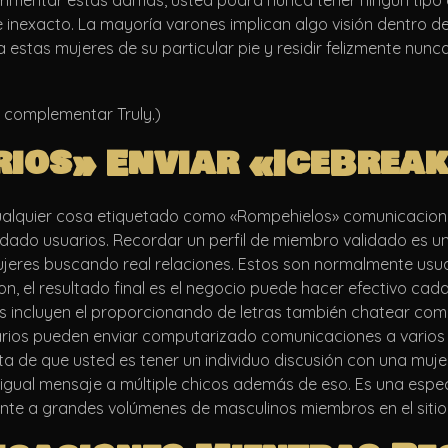
mentar estas damas, usted podrá nunca tener ningún tipo 
 inexacto. La mayoría varones implican algo visión dentro de
stas mujeres de su particular pie y residir felizmente nunc
 complementar Truly.)
rios»
Enviar
«IceBrea
cualquier cosa etiquetado como «Rompehielos» comunicacion
ado usuarios. Recordar un perfil de miembro validado es u
eres buscando real relaciones. Estos son normalmente usua
el resultado final es el negocio puede hacer efectivo cada
 incluyen el proporcionando de letras también chatear comu
uarios pueden enviar computarizado comunicaciones a vario
a de que usted es tener un individuo discusión con una mujer
e igual mensaje a múltiple chicos además de eso. Es una es
nte a grandes volúmenes de masculinos miembros en el siti