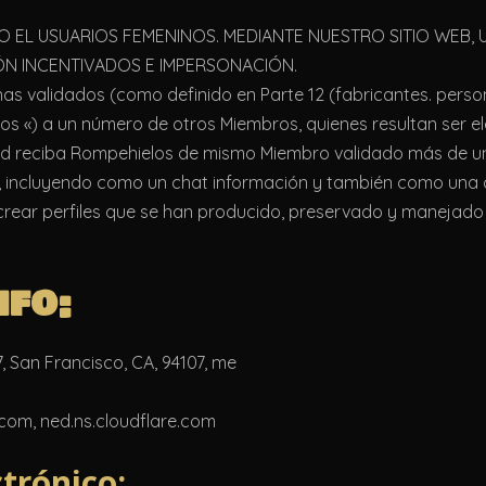
EL USUARIOS FEMENINOS. MEDIANTE NUESTRO SITIO WEB, 
N INCENTIVADOS E IMPERSONACIÓN.
as validados (como definido en Parte 12 (fabricantes. perso
s «) a un número de otros Miembros, quienes resultan ser el
ted reciba Rompehielos de mismo Miembro validado más de un
incluyendo como un chat información y también como una 
rear perfiles que se han producido, preservado y manejado 
nfo:
7, San Francisco, CA, 94107, me
.com, ned.ns.cloudflare.com
ctrónico: