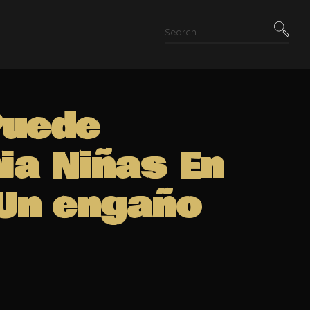
Puede
ia Niñas En
 Un engaño