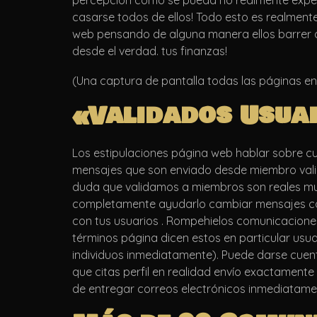
percepción como se pueda no realmente experi
casarse todos de ellos! Todo esto es realmente
web pensando de alguna manera ellos barrer a e
desde el verdad. tus finanzas!
(Una captura de pantalla todas las páginas en
«Validados Usua
Los estipulaciones página web hablar sobre 
mensajes que son enviado desde miembro valid
duda que validamos a miembros son reales muj
completamente ayudarlo cambiar mensajes con, 
con tus usuarios . Rompehielos comunicaciones
términos página dicen estos en particular us
individuos inmediatamente). Puede darse cuent
que citas perfil en realidad envío exactament
de entregar correos electrónicos inmediatame