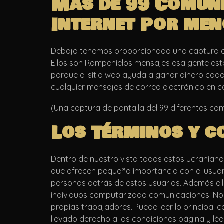
Más de 99 Comuni
Internet Por men
Debajo tenemos proporcionado una captura de 
Ellos son Rompehielos mensajes esa gente est
porque el sitio web ayuda a ganar dinero cada
cualquier mensajes de correo electrónico en c
(Una captura de pantalla del 99 diferentes c
Los Términos y c
Dentro de nuestro vista todos estos ucraniano
que ofrecen pequeño importancia con el usuari
personas detrás de estos usuarios. Además e
individuos computarizado comunicaciones. No s
propias trabajadores. Puede leer lo principal
llevado derecho a los condiciones página y léelo