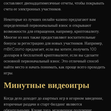
составляют двенадцатимесячные отчеты, чтобы покрывать
счета ее электронных участников.
Некоторые из лучших онлайн-казино предлагают вам
определенный первоначальный взнос и открывают
возможности для отвращения, например, криптовалюту.
Многие из них также предоставляют восхитительные
бонусы за регистрацию для новых участников. Например,
mBitCasino предлагает, если вы хотите, получить 100
долларов в бесплатной криптовалюте, если вы сделаете
основной первоначальный взнос. Это отличный способ
найти место и начать понимать, как проще всего проходить
игры.
Минутные видеоигры
Когда дело доходит до азартных игр в игорном заведении,
вторичные раздачи и старт-билдинг являются
обязательными. Кроме того, мгновенное получение