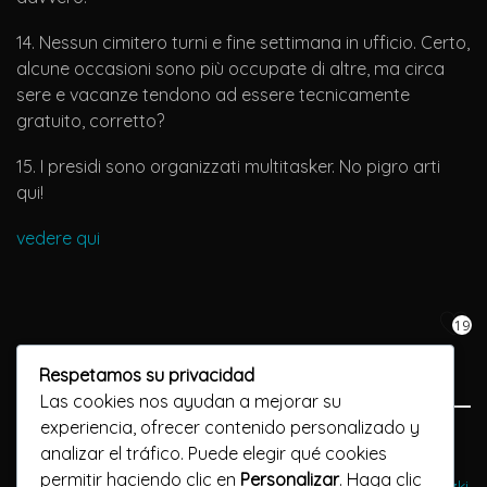
14. Nessun cimitero turni e fine settimana in ufficio. Certo,
alcune occasioni sono più occupate di altre, ma circa
sere e vacanze tendono ad essere tecnicamente
gratuito, corretto?
15. I presidi sono organizzati multitasker. No pigro arti
qui!
vedere qui
19
Respetamos su privacidad
Las cookies nos ayudan a mejorar su
experiencia, ofrecer contenido personalizado y
Previous Post
analizar el tráfico. Puede elegir qué cookies
permitir haciendo clic en
Personalizar
. Haga clic
Jak zdobyć kapitał i money-express.pl nie skorzystać z zaliczki