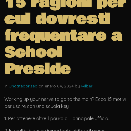
15 ragioni per
cui dovresti
frequentare a
School
Preside
In
Uncategorized
on enero 04, 2024 by
wilber
Working up your nerve to go to the main? Ecco 15 motivi
per uscire con una scuola key:
1. Per ottenere oltre il paura di il principale ufficio.
2. In realtà, è anche importante visitare il major.