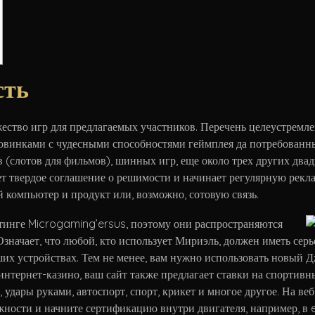
сть
жество игр для предлагаемых участников. Перечень целеустрем
овинками с чудесными способностями геймплея да потребован
(слотов для фильмов), шинных игр, еще около трех других двадц
ет твердое соглашение о решимости и начинает регулярную реклам
 компьютер и продукт или, возможно, сотовую связь.
етинге Microgaming’ersus, поэтому они распространяются
значает, что любой, кто использует Мириэль, должен иметь сер
вших устройствах. Тем не менее, вам нужно использовать новый
интернет-казино, ваш сайт также предлагает ставки на спортивн
, удары руками, автоспорт, спорт, крикет и многое другое. На в
ности и начните сертификацию внутри двигателя, например, в e