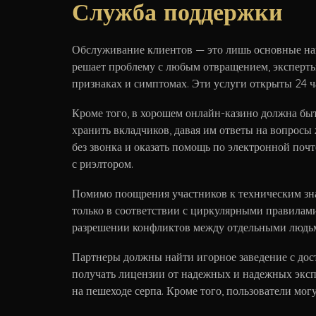
Служба поддержки
Обслуживание клиентов — это лишь основные нап
решает проблему с любым отвращением, эксперты
признаках и симптомах. Эти услуги открыты 24 ч
Кроме того, в хорошем онлайн-казино должна быт
хранить вкладчиков, давая им ответы на вопросы
без звонка и оказать помощь по электронной почт
с риэлтором.
Помимо поощрения участников к техническим зна
только в соответствии с циркулярными правилами.
разрешении конфликтов между отдельными людь
Партнеры должны найти игорное заведение с дос
получать лицензии от надежных и надежных экспе
на пешеходе серпа. Кроме того, пользователи мо