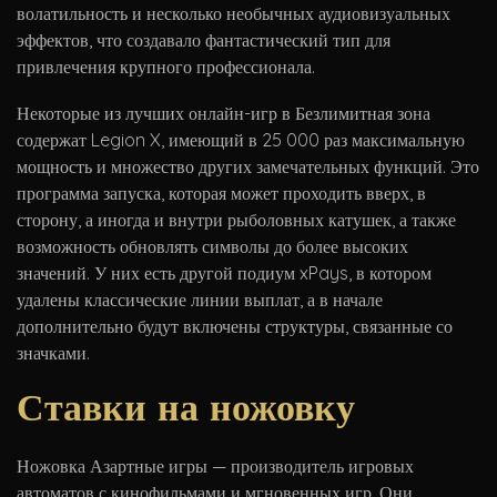
волатильность и несколько необычных аудиовизуальных
эффектов, что создавало фантастический тип для
привлечения крупного профессионала.
Некоторые из лучших онлайн-игр в Безлимитная зона
содержат Legion X, имеющий в 25 000 раз максимальную
мощность и множество других замечательных функций. Это
программа запуска, которая может проходить вверх, в
сторону, а иногда и внутри рыболовных катушек, а также
возможность обновлять символы до более высоких
значений. У них есть другой подиум xPays, в котором
удалены классические линии выплат, а в начале
дополнительно будут включены структуры, связанные со
значками.
Ставки на ножовку
Ножовка Азартные игры — производитель игровых
автоматов с кинофильмами и мгновенных игр. Они