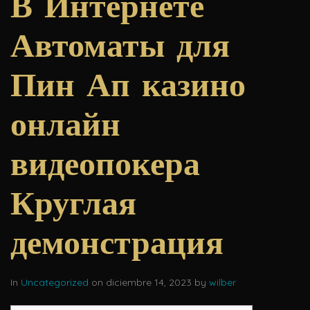
В Интернете
Автоматы для
Пин Ап казино
онлайн
видеопокера
Круглая
демонстрация
In
Uncategorized
on diciembre 14, 2023 by
wilber