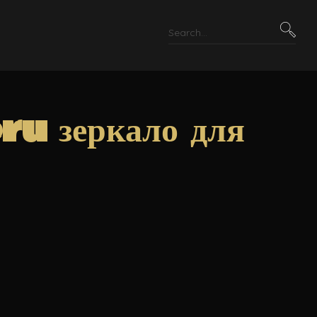
ru зеркало для