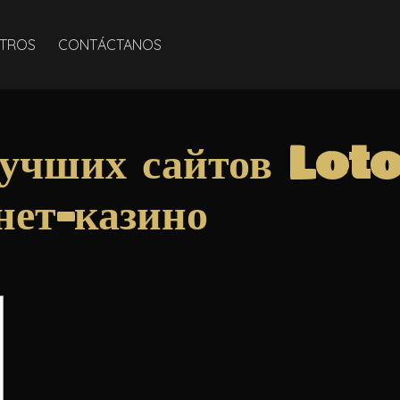
TROS
CONTÁCTANOS
учших сайтов Loto
нет-казино