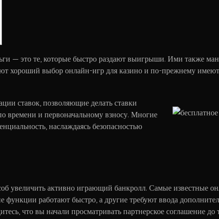
ьги — это те, которые быстро раздают выигрыши. Ими также ма
яют хороший выбор онлайн-игр для казино и по-прежнему имею
ации ставок, позволяющие делать ставки
по времени и первоначальному взносу.
Многие
енциальность, наслаждаясь безопасностью
соб увеличить активно играющий банкролл. Самые известные он
кие функции работают быстро, а другие требуют ввода дополнит
дитесь, что вы начали просматривать партнерское соглашение до 