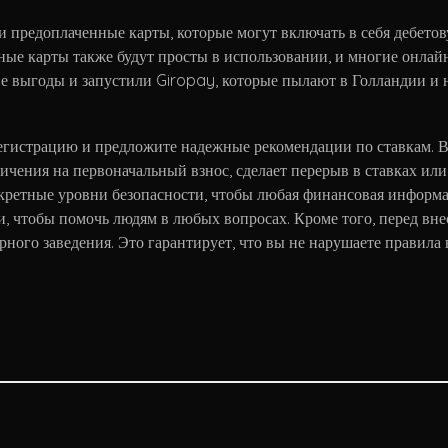
и предоплаченные карты, которые могут включать в себя дебето
ные карты также будут просты в использовании, и многие онла
 выгоды и запустили Giropay, которые пылают в Голландии и 
егистрацию и предложите надежные рекомендации по ставкам. В 
ничения на первоначальный взнос, сделает перерыв в ставках или,
нкретные уровни безопасности, чтобы любая финансовая информа
, чтобы помочь людям в любых вопросах. Кроме того, перед вне
ного заведения. Это гарантирует, что вы не нарушаете правила 