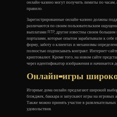
онлайн-казино могут получить лимиты по часам, 
правило.
Зарегистрированные онлайн-казино должны подде
различаются по своим пользовательским ощущени
выплатами RTP, другие известны своим большим 
порталами, которые опытом зарабатывали к себе
форму, заботу о клиентах и ​​механизмы определе
полностью подписывать контракт. Интернет-сайт
криптовалют. Кроме того, на новом сайте предст
через идентификатор изображения и начинается до
Онлайн-игры широк
Игорные дома онлайн предлагают широкий выбор и
блэкджек, баккара и запускают игры на игровых 
Также можно принять участие в развлекательных
удовольствия.