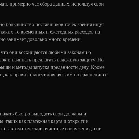
ать примерно час сбора данных, используя свои
, но большинство поставщиков точек зрения ищут
, каких-то временных и ежегодных расходов на
но занимает довольно много времени.
, что они восхищаются любыми законами о
вок и начинать предлагать надежную защиту. Но
рыши и методы запуска преданности делу. Кроме
 как правило, могут доверять им по сравнению с
 начать быстро выводить свои доллары и
ы, таких как платежная карта и открытие
еют автоматические очистные сооружения, а не