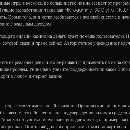
енные игры в космосе, но большинство из них зависят от прогр
учшие разработчики, такие как Microgaming, SG Digital, NetEnt
ь. Кроме того, они четко разбираются в женской системе и начи
зино с реальным доходом.
ящего онлайн-казино на деньги будет помощь пользователю. На
 сотовой связи и прямо сейчас. Авторитетное учреждение получ
те на реальные деньги, но не решаются применять их из-за свя
х ниже проблем. Уникально: узнайте, поддерживает ли какое-либ
оворят о любом интернет-казино.
 которые могут иметь онлайн-казино. Юридические полномочия 
вашего малого бизнес-плана, подтверждения наличия средств, 
обходимо получить постельные принадлежности, например, пасп
х рынках. Они также должны придерживаться стандартов опла