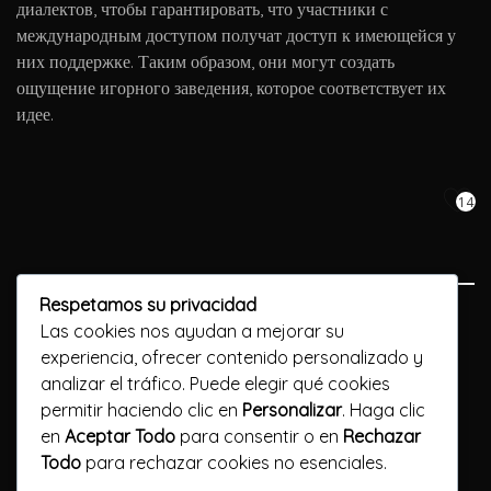
диалектов, чтобы гарантировать, что участники с
международным доступом получат доступ к имеющейся у
них поддержке. Таким образом, они могут создать
ощущение игорного заведения, которое соответствует их
идее.
14
Respetamos su privacidad
Previous Post
Las cookies nos ayudan a mejorar su
experiencia, ofrecer contenido personalizado y
????EastMeetEast Evaluation 2023 - anything you need to
analizar el tráfico. Puede elegir qué cookies
know regarding it! ????
permitir haciendo clic en
Personalizar
. Haga clic
en
Aceptar Todo
para consentir o en
Rechazar
Next Post
Todo
para rechazar cookies no esenciales.
Produkty przekąskowe w kasyno internetowe sieci to