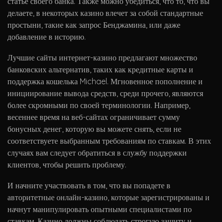
статье своего банка. Также можно убедиться, что то, что вы
делаете, в некоторых казино влечет за собой стандартные
простыни, такие как запрос Бенджамина, или даже
добавление в историю.
Лучшие сайты интернет-казино предлагают множество
банковских альтернатив, таких как кредитные карты и
поддержка кошелька Michael. Мгновенное пополнение и
инициирование вывода средств, среди прочего, являются
более скромными по своей терминологии. Например,
весеннее время на веб-сайтах ограничивает сумму
бонусных денег, которую вы можете снять, если не
соответствуете выбранным требованиям по ставкам. В этих
случаях вам следует обратиться в службу поддержки
клиентов, чтобы решить проблему.
И начните участвовать в том, что вы попадете в
авторитетные онлайн-казино, которые зарегистрированы и
начнут манипулировать опытными специалистами по
ставкам. Казино должны соблюдать строгую защиту и