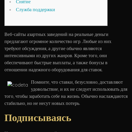
Снятие
Служба поддержки
Веб-сайты азартных заведений на реальные деньги
предлагают огромное количество игр. Любые из них
требуют обсуждения, а другие обычно являются
интенсивными из других жанров. Кроме того, они
обеспечивают быстрые выплаты, а также бонусы в
отношении надежного оборудования для ставок.
Помните, что ставки, безусловно, доставляют
удовольствие, и их не следует использовать для
того, чтобы заработать себе на жизнь.
Обычно наслаждаются
стабильно, но не несут новых потерь.
Подписываясь