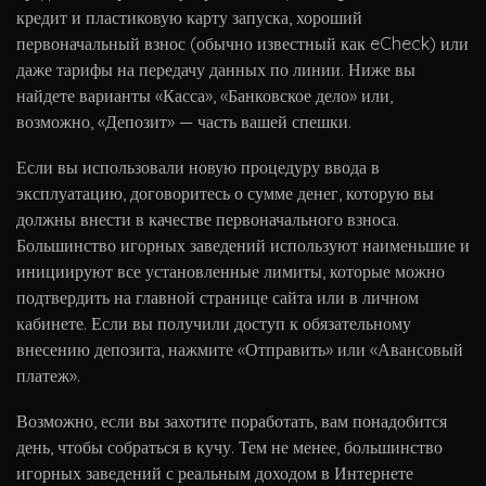
кредит и пластиковую карту запуска, хороший
первоначальный взнос (обычно известный как eCheck) или
даже тарифы на передачу данных по линии. Ниже вы
найдете варианты «Касса», «Банковское дело» или,
возможно, «Депозит» — часть вашей спешки.
Если вы использовали новую процедуру ввода в
эксплуатацию, договоритесь о сумме денег, которую вы
должны внести в качестве первоначального взноса.
Большинство игорных заведений используют наименьшие и
инициируют все установленные лимиты, которые можно
подтвердить на главной странице сайта или в личном
кабинете. Если вы получили доступ к обязательному
внесению депозита, нажмите «Отправить» или «Авансовый
платеж».
Возможно, если вы захотите поработать, вам понадобится
день, чтобы собраться в кучу. Тем не менее, большинство
игорных заведений с реальным доходом в Интернете