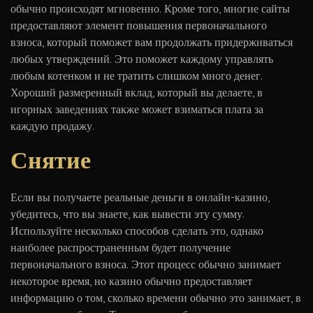
обычно происходят мгновенно. Кроме того, многие сайты
предоставляют элемент повышения первоначального
взноса, который поможет вам продолжать придерживаться
любых утверждений. Это поможет каждому управлять
любым котенком и не тратить слишком много денег.
Хороший размеренный вклад, который вы делаете, в
игорных заведениях также может взиматься плата за
каждую продажу.
Снятие
Если вы получаете реальные деньги в онлайн-казино,
убедитесь, что вы знаете, как вывести эту сумму.
Используйте несколько способов сделать это, однако
наиболее распространенным будет получение
первоначального взноса. Этот процесс обычно занимает
некоторое время, но казино обычно предоставляет
информацию о том, сколько времени обычно это занимает, в