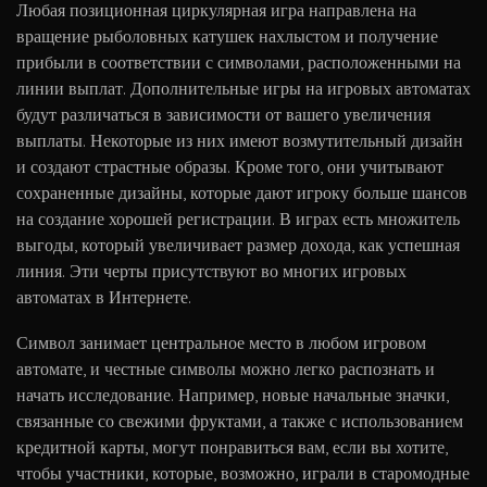
Любая позиционная циркулярная игра направлена ​​на
вращение рыболовных катушек нахлыстом и получение
прибыли в соответствии с символами, расположенными на
линии выплат. Дополнительные игры на игровых автоматах
будут различаться в зависимости от вашего увеличения
выплаты. Некоторые из них имеют возмутительный дизайн
и создают страстные образы. Кроме того, они учитывают
сохраненные дизайны, которые дают игроку больше шансов
на создание хорошей регистрации. В играх есть множитель
выгоды, который увеличивает размер дохода, как успешная
линия. Эти черты присутствуют во многих игровых
автоматах в Интернете.
Символ занимает центральное место в любом игровом
автомате, и честные символы можно легко распознать и
начать исследование. Например, новые начальные значки,
связанные со свежими фруктами, а также с использованием
кредитной карты, могут понравиться вам, если вы хотите,
чтобы участники, которые, возможно, играли в старомодные