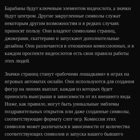
Барабаны будут ключевым элементом видеослота, а значки
будут центром. Другие закругленные символы служат
некоторым другим возможностям и в редких случаях
приносят пользу. Они владеют символами страниц,
джокерами, скаттерами и запускают дополнительные
дизайны. Они различаются в отношении комиссионных, и в
каждом проспекте видеослотов есть свои правила работы
этих людей.
Значки страниц станут «рабочими лошадками» в играх на
игровых автоматах онлайн. Они используются для создания
фигур на линиях выплат, каждая из которых будет
приносить выигрыши в зависимости от их внешнего вида.
Ниже, как правило, могут быть уникальные эмблемы
поздравительных открыток или даже созданные символы,
соответствующие формату слот-игр. Комиссия этих
символов может различаться в зависимости от количества
соответствующих символов и запуска вашего бывшего