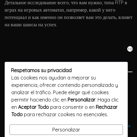
Детальное исследование всего, что вам нужно, типа RTP в
играх на игровых автоматах, например, какой у него
потенциал и как именно он позволяет вам это делать, влияет
на ваши шансы на успех.
10
Respetamos su privacidad
Las cookies nos ayudan a mejorar su
Previous Post
experiencia, ofrecer contenido personalizado y
analizar el tráfico. Puede elegir qué cookies
Как получать удовольствие от Вулкан играть онлайн казино в
permitir haciendo clic en
Personalizar
. Haga clic
Интернете, игровые автоматы
en
Aceptar Todo
para consentir o en
Rechazar
Todo
para rechazar cookies no esenciales.
Next Post
Лучшее время, чтобы вулкан престиж попробовать онлайн-казино
Personalizar