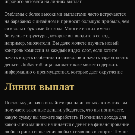
игрового автомата на линиях выплат.
Эмблемы с более высокими выплатами часто встречаются
на барабанах с дизайном и приносят большую прибыль, чем
символы с буквами без кода. Многие из них имеют
бонусные структуры, которые вы вводите в ее код,
например, множители. Вы даже можете изучить новый
контроль комиссии за каждый видео-слот, если хотите
начать видеть особенности символов и начать зарабатывать
деньги. Любая таблица выплат также может содержать
информацию о преимуществах, которые дает округление.
Линии выплат
Поскольку, играя в онлайн-игры на игровых автоматах, вы
получаете законные деньги, убедитесь, что вы понимаете,
какую сумму вы можете заработать. Потенциал дохода для
какой-либо машины начинается с денег на финансирование
любого риска и значения любых символов в спорте. Тем не