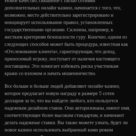
Новое качество, связанное с пятью сотнями
дополнительных онлайн-казино, начинается с того, что,
возможно, место действительно зарегистрировано и
инициирует использование правил, установленных
государственными органами. Склонны, например, к
жестким критериям безопасности гуру. Конечно, одним из
следующих способов может быть процедура, известная как
«Отслеживание клиента», гарантирующая, что доход,
приносимый игроку, поступает от наличия настоящего
поставщика. Это помогает избежать риска участникам
кражи со взломом и начать мошенничество.
Все больше и больше людей добавляют онлайн-казино,
которое предлагает новую награду в размере 5 сотен
долларов за то, что вы найдете любого, кто пользуется
надежным дизайном ставок. Они авторизованы, имеют имя,
соответствующее более высоким стандартам, и начинают
делать надежные ставки. Вы также можете узнать, будет ли
новое казино использовать выбранный вами режим