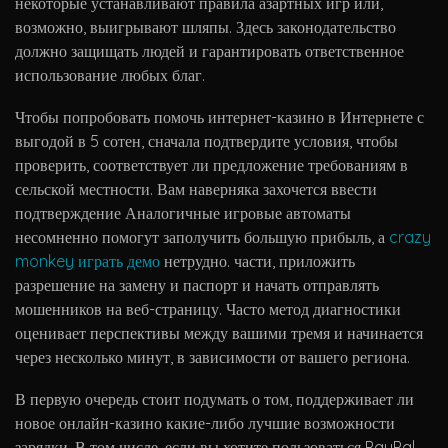
некоторые устанавливают правила азартных игр или,
возможно, выигрывают шляпы. Здесь законодательство
должно защищать людей и гарантировать ответственное
использование любых благ.
Чтобы попробовать помочь интернет-казино в Интернете с
выгодой в 5 сотен, сначала подтвердите условия, чтобы
проверить, соответствует ли предложение требованиям в
сельской местности. Вам наверняка захочется ввести
подтверждение Аналогичные игровые автоматы
несомненно помогут заполучить большую прибыль, а
crazy
monkey играть демо
нетрудно. части, приложить
разрешение на замену и паспорт и начать отправлять
мошенников на веб-страницу. Часто метод диагностики
оценивает перспективы между вашими тремя и начинается
через несколько минут, в зависимости от вашего региона.
В первую очередь стоит подумать о том, поддерживает ли
новое онлайн-казино какие-либо лучшие возможности
зарядки. В том числе, если вы хотите пользоваться PayPal,