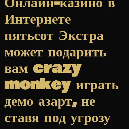
Онлайн-казино в
Интернете
пятьсот Экстра
может подарить
вам crazy
monkey играть
демо азарт, не
ставя под угрозу