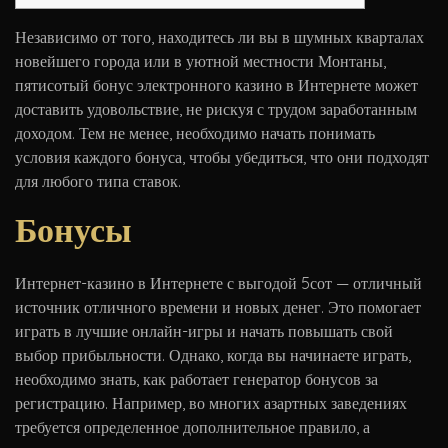
Независимо от того, находитесь ли вы в шумных кварталах
новейшего города или в уютной местности Монтаны,
пятисотый бонус электронного казино в Интернете может
доставить удовольствие, не рискуя с трудом заработанным
доходом. Тем не менее, необходимо начать понимать
условия каждого бонуса, чтобы убедиться, что они подходят
для любого типа ставок.
Бонусы
Интернет-казино в Интернете с выгодой 5сот — отличный
источник отличного времени и новых денег.
Это помогает
играть в лучшие онлайн-игры и начать повышать свой
выбор прибыльности. Однако, когда вы начинаете играть,
необходимо знать, как работает генератор бонусов за
регистрацию. Например, во многих азартных заведениях
требуется определенное дополнительное правило, а