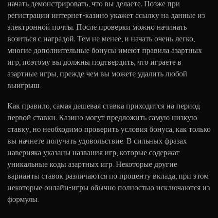
начать демонстрировать, что вы делаете. Позже при
регистрации интернет-казино укажет ссылку на данные из
электронной почты. После проверки можно начинать
возиться с наградой. Тем не менее, и начать очень легко,
многие дополнительные бонусы имеют правила азартных
игр, поэтому вы должны подтвердить, что играете в
азартные игры, прежде чем вы можете удалить любой
выигрыш.
Как правило, самая дешевая ставка приходится на период
первой ставки. Казино могут предложить самую низкую
ставку, но необходимо проверить условия бонуса, как только
вы начнете получать удовольствие. В сильных фразах
наверняка указаны названия игр, которые содержат
уникальные коды азартных игр. Некоторые другие
варианты ставок различаются по проценту вклада, при этом
некоторые онлайн-игры обычно полностью исключаются из
формулы.