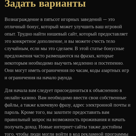
Задать варианты
Вознаграждение в пятьсот игорных заведений — это
отличный бонус, который может улучшить ваш игровой
опыт. Трудно найти нишевый сайт, который предоставляет
это конкретное дополнение, и вы можете счесть тело
случайным, если мы это сделаем. В этой статье бонусные
предложения часто размещаются на фразах, которые
некоторым необходимо выучить медленно и постепенно.
Они могут иметь ограничения по часам, коды азартных игр
и ограничения на начало раунда.
Для начала вам следует присоединиться к объяснению в
онлайн-казино. Вам необходимо ввести свои собственные
файлы, а также ключевую фразу, адрес электронной почты и
пароль. Кроме того, вы захотите предоставить вам
правильный запрос на возможность проживания и начать
получать доход. Новые интернет-сайты также достойны
того, чтобы люди могли войти в код рекламной программы