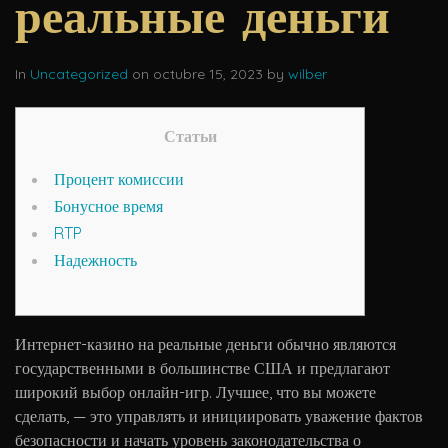
реальные деньги
In
Uncategorized
on octubre 15, 2023 by
wilber
Статьи
Процент комиссии
Бонусное время
RTP
Надежность
Интернет-казино на реальные деньги обычно являются
государственными в большинстве США и предлагают
широкий выбор онлайн-игр. Лучшее, что вы можете
сделать, — это управлять и инициировать уважение фактов
безопасности и начать уровень законодательства о