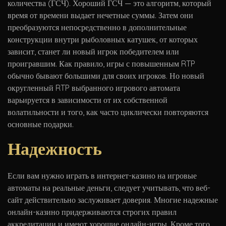
количества (ГСЧ). Хороший ГСЧ — это алгоритм, который
время от времени выдает нечетные суммы. Затем они
преобразуются непосредственно в дополнительные
конструкции внутри рыболовных катушек, от которых
зависит, станет ли новый игрок победителем или
проигравшим. Как правило, игры с повышенным RTP
обычно бывают большими для своих игроков. Но новый
округленный RTP выбранного игрового автомата
варьируется в зависимости от их собственной
волатильности и того, как часто циклически повторяются
основные подарки.
Надежность
Если вам нужно играть в интернет-казино на игровые
автоматы на реальные деньги, следует учитывать, что веб-
сайт действительно заслуживает доверия. Многие надежные
онлайн-казино придерживаются строгих правил
аккредитации и имеют хорошие онлайн-игры. Кроме того,