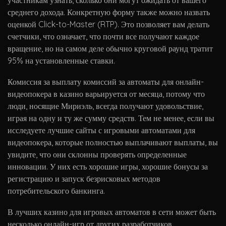
участникам узнать, сколько они могут ожидать от вашего
среднего дохода. Конкретную форму также можно назвать
оценкой Click-to-Master (RTP). Это позволяет вам делать
счетчики, что означает, что почти все получают каждое
вращение, но на самом деле обычно круговой раунд тратит
95% на установленные ставки.
Комиссия за выплату комиссий за автоматы для онлайн-
видеопокера в казино варьируется от месяца, потому что
люди, носящие Мириэль, всегда получают удовольствие,
играя на одну и ту же сумму средств. Тем не менее, если вы
исследуете лучшие сайты с игровыми автоматами для
видеопокера, которые полностью выплачивают выплаты, вы
увидите, что они склонны проверять определенные
инновации. У них есть хорошие игры, хорошие бонусы за
регистрацию и запуск безрисковых методов
потребительского банкинга.
В лучших казино для игровых автоматов в сети может быть
несколько онлайн-игр от других разработчиков.