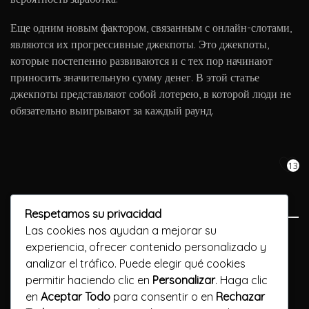
Еще одним новым фактором, связанным с онлайн-слотами,
являются их прогрессивные джекпоты. Это джекпоты,
которые постепенно развиваются и с тех пор начинают
приносить значительную сумму денег. В этой статье
джекпоты представляют собой лотерею, в которой люди не
обязательно выигрывают за каждый раунд.
13
Respetamos su privacidad
Las cookies nos ayudan a mejorar su
Previous Post
experiencia, ofrecer contenido personalizado y
analizar el tráfico. Puede elegir qué cookies
Meet your perfect match in connecticut
permitir haciendo clic en
Personalizar
. Haga clic
en
Aceptar Todo
para consentir o en
Rechazar
Next Post