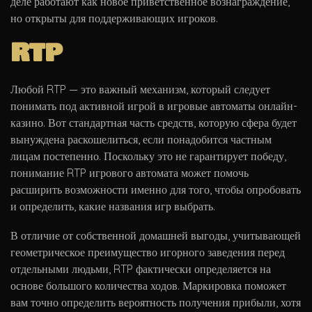
деле работают как новое приветственное вознаграждение,
но открыты для поддерживающих игроков.
RTP
Любой RTP — это важный механизм, который следует
понимать под активной игрой в игровые автоматы онлайн-
казино. Вот стандартная часть средств, которую сфера будет
вынуждена раскошелиться, если понадобится частным
лицам постепенно. Поскольку это не гарантирует победу,
понимание RTP игрового автомата может помочь
расширить возможности именно для того, чтобы опробовать
и определить, какие названия игр выбрать.
В отличие от собственной домашней выгоды, учитывающей
геометрическое преимущество игорного заведения перед
отдельными людьми, RTP фактически определяется на
основе большого количества ходов. Маркировка поможет
вам точно определить вероятность получения прибыли, хотя