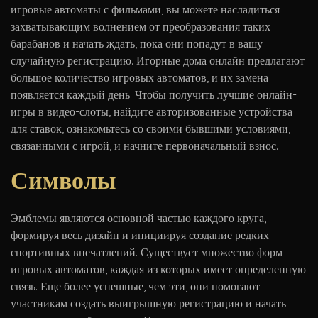
игровые автоматы с фильмами, вы можете насладиться
захватывающим волнением от преобразования таких
барабанов и начать ждать, пока они попадут в вашу
случайную регистрацию. Игорные дома онлайн предлагают
большое количество игровых автоматов, и их замена
появляется каждый день. Чтобы получить лучшие онлайн-
игры в видео-слоты, найдите авторизованные устройства
для ставок, ознакомьтесь со своими бывшими условиями,
связанными с игрой, и начните первоначальный взнос.
Символы
Эмблемы являются основной частью каждого круга,
формируя весь дизайн и инициируя создание редких
спортивных впечатлений. Существует множество форм
игровых автоматов, каждая из которых имеет определенную
связь. Еще более успешные, чем эти, они помогают
участникам создать выигрышную регистрацию и начать