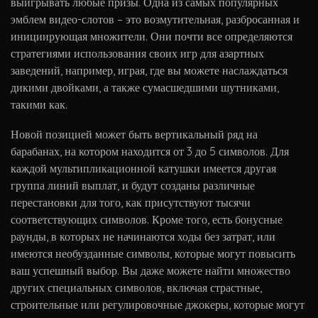
выигрывать любые призы. Одна из самых популярных
эмблем видео-слотов – это возмутительная, разбросанная и
инициирующая множители. Они почти все определяются
стратегиями использования своих игр для азартных
заведений, например, играя, где вы можете наслаждаться
дикими двойками, а также сумасшедшими шутниками,
такими как.
Новой позицией может быть вертикальный ряд на
барабанах, на котором находится от 3 до 5 символов. Для
каждой мультипликационной катушки имеется другая
группа линий выплат, и будут созданы различные
перестановки для того, как присутствуют тысячи
соответствующих символов. Кроме того, есть бонусные
раунды, в которых не начинаются ходы без затрат, или
имеются необузданные символы, которые могут повысить
ваш успешный выбор. Вы даже можете найти множество
других специальных символов, включая страстные,
строительные или регулировочные джокеры, которые могут