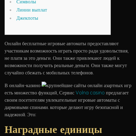
Символы
Линии выплат
Джекпоты
Онлайн бесплатные игровые автоматы предоставляют
участникам возможность играть просто ради удовольствия,
не платя за это деньги. Они также привлекают людей к
возможности получить реальные деньги. Они также могут
случайно сбежать с мобильных телефонов.
В онлайн-казино
есть множество функций, Сервис
Volna casino
предлагает
своим посетителям увлекательные игровые автоматы с
дармовыми спинами. которые делают игру безопасной и
надежной.
Это:
Наградные единицы