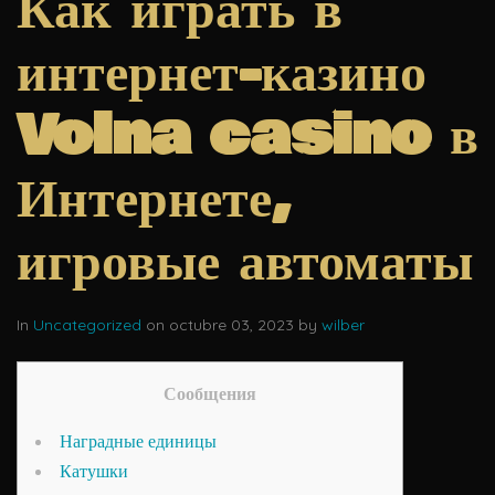
Как играть в
интернет-казино
Volna casino в
Интернете,
игровые автоматы
In
Uncategorized
on octubre 03, 2023 by
wilber
Сообщения
Наградные единицы
Катушки