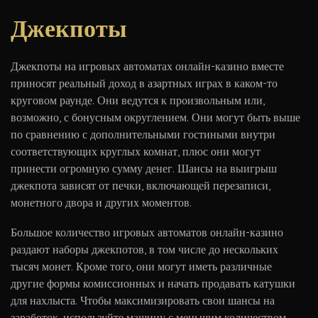
Джекпоты
Джекпоты на игровых автоматах онлайн-казино вместе
приносят реальный доход в азартных играх в каком-то
круговом раунде. Они ведутся к произвольным или,
возможно, с бонусным округлением. Они могут быть выше
по сравнению с дополнительными гостиными внутри
соответствующих круглых комнат, плюс они могут
принести огромную сумму денег. Шансы на выигрыш
джекпота зависят от печки, включающей перезаписи,
монетного двора и других моментов.
Большое количество игровых автоматов онлайн-казино
раздают наборы джекпотов, в том числе до нескольких
тысяч монет. Кроме того, они могут иметь различные
другие формы комиссионных и начать продавать катушки
для нахлыста. Чтобы максимизировать свои шансы на
заработок, используйте машину с меньшим количеством