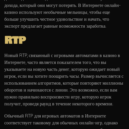
дохода, который они могут потерять. В Интернете онлайн-
казино используют необычные мельницы, чтобы еще
больше улучшить честное удовольствие и начать, что
эксперт предлагает равные возможности заработка.
RTP
Новый RTP, связанный с игровыми автоматами в казино в
Интернете, часто является показателем того, что вы
указываете на новую часть денег, которую ожидает новый
игрок, если вы хотите поощрить часы. Размер вычисляется с
использованием алгоритмов, которые повторяют миллионы
оборотов и начинаются с линии. Это возможно, если вам
нужно правильно воспроизвести игру, которую игрок
получит, проведя раунд в течение некоторого времени.
Обычный RTP для игровых автоматов в Интернете
соответствует таковому для обычных онлайн-игр, однако