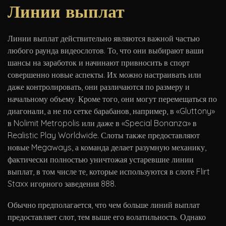
Линии выплат
Линии выплат действительно являются важной частью
любого раунда видеослотов. То, что они выбирают ваши
шансы на заработок и начинают привносить в спорт
совершенно новые аспекты. Их можно настраивать или
даже контролировать, они различаются по размеру и
начальному объему. Кроме того, они могут перемещаться по
диагонали, а не по сетке барабанов, например, в «Gluttony»
в Nolimit Metropolis или даже в «Special Bonanza» в
Realistic Play Worldwide. Слоты также предоставляют
новые Megaways, а команда делает разумную механику,
фактически полностью уничтожая устаревшие линии
выплат, в том числе те, которые используются в слоте Flirt
Staxx игорного заведения 888.
Обычно предполагается, что чем больше линий выплат
предоставляет слот, тем выше его волатильность. Однако