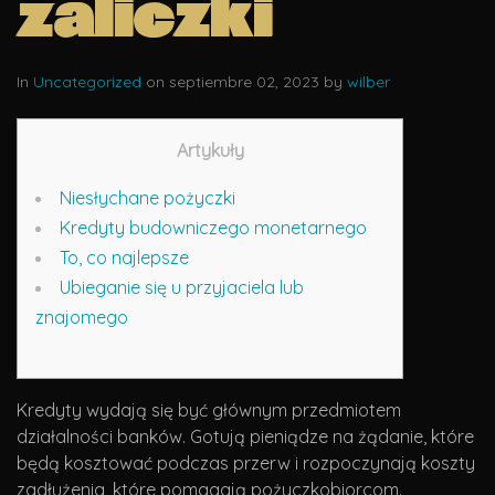
zaliczki
In
Uncategorized
on septiembre 02, 2023 by
wilber
Artykuły
Niesłychane pożyczki
Kredyty budowniczego monetarnego
To, co najlepsze
Ubieganie się u przyjaciela lub
znajomego
Kredyty wydają się być głównym przedmiotem
działalności banków. Gotują pieniądze na żądanie, które
będą kosztować podczas przerw i rozpoczynają koszty
zadłużenia, które pomagają pożyczkobiorcom.