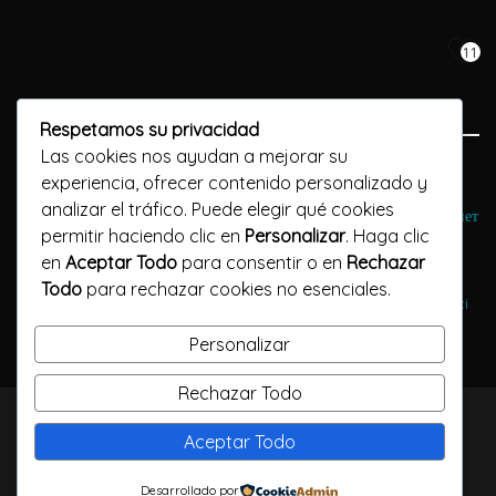
11
Respetamos su privacidad
Las cookies nos ayudan a mejorar su
Previous Post
experiencia, ofrecer contenido personalizado y
analizar el tráfico. Puede elegir qué cookies
Интернет-казино казино Гранд онлайн Правила доступа в Интернет
permitir haciendo clic en
Personalizar
. Haga clic
en
Aceptar Todo
para consentir o en
Rechazar
Next Post
Todo
para rechazar cookies no esenciales.
Pożyczki FNBO - Otwórz pożyczka online drzwi do wolności
finansowej
Personalizar
Rechazar Todo
TODOS LOS DERECHOS RESERVADOS / CALLELARGA
Aceptar Todo
FILMS / 2023
Desarrollado por