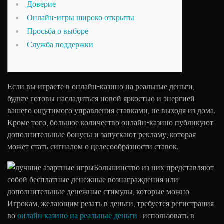
Доверие
Онлайн-игры широко открыты
Просьба о выборе
Служба поддержки
Если вы играете в онлайн-казино на реальные деньги,
будьте готовы насладиться новой яркостью и энергией
вашего ощутимого управления ставками, не выходя из дома.
Кроме того, большое количество онлайн-казино публикуют
дополнительные бонусы и запускают рекламу, которая
может стать сигналом о целесообразности ставок.
Большинство из них представляют
собой бесплатные денежные вознаграждения или
дополнительные денежные стимулы, которые можно
Игрокам, желающим резать в деньги, требуется регистрация
во
онлайн казино на реальные деньги
. использовать в