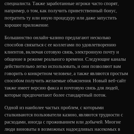
специалиста. Также заработанные игроки часто спорят,
например, о том, как получить приветственный бонус,
потратить ту или иную процедуру или даже запустить
хорошее приложение.
Большинство онлайн-казино предлагают несколько
способов связаться с ее коллегами по удовлетворению
клиентов, включая сотовую связь, электронную почту и
общение в режиме реального времени. Следующие каналы
действительно легко использовать, и они позволяют вам
говорить о конкретном человеке, а также являются простым
способом получить желаемые объяснения. Новый веб-сайт
также имеет версию факса и почтовую связь для людей,
которые предпочитают более стандартный поток.
Одной из наиболее частых проблем, с которыми
сталкиваются пользователи казино, являются трудности с
расходами, иногда с проживанием или добычей. Многие
люди виноваты в возможных надоедливых насекомых в