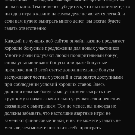
игры в кино. Тем не менее, убедитесь, что вы понимаете, что
ни одна игра в казино на самом деле не является легкой, и
если вам нужно выиграть много денег, вы всегда будете
гадать ответственно.
Каждый из лучших веб-сайтов онлайн-казино предлагает
хорошие бонусные предложения для новых участников.
Многие люди получают любой поощрительный бонус,
снова устанавливают бонусы или даже бонусные
предложения. В этой статье дополнительные бонусы
заслуживают честных условий и становятся доступными
при соблюдении условий хороших ставок. Здесь
дополнительные бонусы могут помочь сыграть по-
крупному и начать значительно улучшать свои решения,
связанные с выигрышем. Тем не менее, вы никогда не
должны забывать, что настоящие азартные игры не
заменяют финансовые знаки, и вы не можете угадать не
меньше, чем можете позволить себе проиграть.