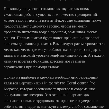
Поскольку получение соглашения звучит как новая
ужасающая работа, существует множество предприятий,
которые могут помочь начать. Некоторые компании также
предоставляют судебную версию, чтобы вы могли
проверить питьевую воду в прошлом, обменивая любые
деньги. Первым шагом будет поиск правильной правовой
системы для вашей рекламы. Вам следует рассматривать это
место как место, где могут соблюдаться строгие стандарты
защиты и высокий уровень конфиденциальности. А также и
начните избегать функций, которые могут иметь
ограничения при помощи ставок.
Одним из наиболее надежных необходимых разрешений
является Сертификация M-gambling Certification Pro
Кюрасао, которая обеспечивает простое и современное
обслуживание номеров. Это отличный вариант для
шлепания новых сотрудников, которые не так уверены в
себе и хотят внедрить женскую систему. Любое соглашение