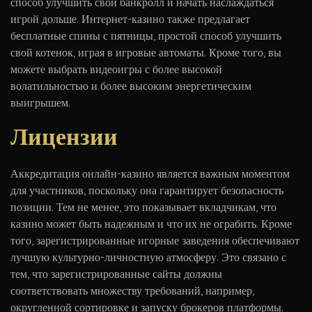
способ улучшить свой банкролл и начать наслаждаться
игрой дольше. Интернет-казино также предлагает
бесплатные спины с пятницы, простой способ улучшить
свой котенок, играя в игровые автоматы. Кроме того, вы
можете выбрать видеоигры с более высокой
волатильностью и более высоким энергетическим
выигрышем.
Лицензии
Аккредитация онлайн-казино является важным моментом
для участников, поскольку она гарантирует безопасность
позиции. Тем не менее, это показывает вкладчикам, что
казино может быть надежным и что их не ограбить. Кроме
того, зарегистрированные игорные заведения обеспечивают
лучшую культурно-личностную атмосферу. Это связано с
тем, что зарегистрированные сайты должны
соответствовать множеству требований, например,
округленной сортировке и запуску брокеров платформы.