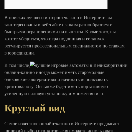
В поисках лучшего интернет-казино в Интернете вы
заинтересованы в веб-сайте с ярким разнообразием и
быстрыми ограничениями на выплаты. Кроме того, вы
хотите убедиться, что игра подлинная и ее запуск
регулируется профессиональным специалистом по ставкам
в юрисдикции.
В том числе,
онлайн-казино иногда может иметь старомодные
банковские альтернативы и начинать использовать
криптовалюту.
Он также будет иметь портативную
усиленную силовую установку и множество игр.
Круглый вид
Самое известное онлайн-казино в Интернете предлагает
широкий выбор игр, которые вы можете использовать,