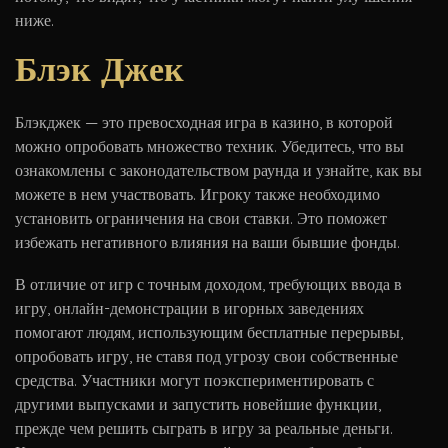
ниже.
Блэк Джек
Блэкджек — это превосходная игра в казино, в которой
можно опробовать множество техник. Убедитесь, что вы
ознакомлены с законодательством раунда и узнайте, как вы
можете в нем участвовать. Игроку также необходимо
установить ограничения на свои ставки. Это поможет
избежать негативного влияния на ваши бывшие фонды.
В отличие от игр с точным доходом, требующих ввода в
игру, онлайн-демонстрации в игорных заведениях
помогают людям, использующим бесплатные перерывы,
опробовать игру, не ставя под угрозу свои собственные
средства. Участники могут поэкспериментировать с
другими выпусками и запустить новейшие функции,
прежде чем решить сыграть в игру за реальные деньги.