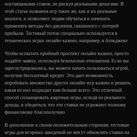
поставщиками ставок, не рискуя реальными деньгами. В
этой статье названия игр такие же, как и их реальные
аналоги, и позволяют людям обучаться и начинать
применять методы без давления, связанного с потерей
прибыли. Тестовый поток специально используется в
технических играх онлайн-казино, например, в блэкджеке.
Чтобы испытать пробный проспект онлайн-казино, просто
подайте заявку, используя безопасные отношения. Если вы
зарегистрировались, вы можете начать пользоваться игрой,
получив бесплатный кредит. Это дает возможность
опробовать множество других онлайн-игр казино и решить,
какая из них подходит вам больше всего. Это отличный
способ спланировать азартные игры, исходя из реального
дохода, и убедиться, что эти ставки не угрожают полному
финансовому благополучию.
В дополнение к своим положительным сторонам, тестовые
игры для игорных заведений не могут обновлять ставки на