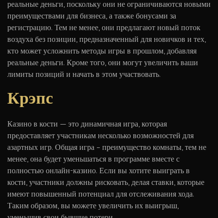
реальные деньги, поскольку они не ограничиваются новыми
преимуществами для бизнеса, а также бонусами за
регистрацию. Тем не менее, они предлагают новый поток
воздуха без позиции, предназначенный для новичков и тех,
кто может усложнить методы игры в прошлом, добавляя
реальные деньги. Кроме того, они могут увеличить ваши
лимиты позиций и начать в этом участвовать.
Крэпс
Казино в кости — это динамичная игра, которая
предоставляет участникам несколько возможностей для
азартных игр. Общая игра – преимущество комнаты, тем не
менее, она будет уменьшаться в программе вместе с
полностью онлайн-казино. Если вы хотите выиграть в
кости, участники должны рисковать, делая ставки, которые
имеют повышенный потенциал для отслеживания хода.
Таким образом, вы можете увеличить их выигрыш,
уменьшив свои бывшие потери.