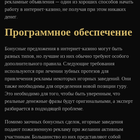
рекламные объявления — один из хороших способов начать
работу в интернет-казино, не получая при этом никаких
денег.
Программное обеспечение
Бонусные предложения в интернет-казино могут быть
разных типов, но лучшие из них обычно требуют особого
дополнительного правила. Следующие требования
используются при лечении зубных протезов для
привлечения рекламы некоторых игорных заведений. Они
также необходимы для определения новой позиции гуру.
Это необходимо для того, чтобы быть уверенным, что
реальные денежные фразы будут оригинальными, а эксперт
разбирается в подходящей проблеме.
Помимо заочных бонусных сделок, игорные заведения
подают пожизненную рекламу при желании активным
участникам. Большинство из них представляют собой