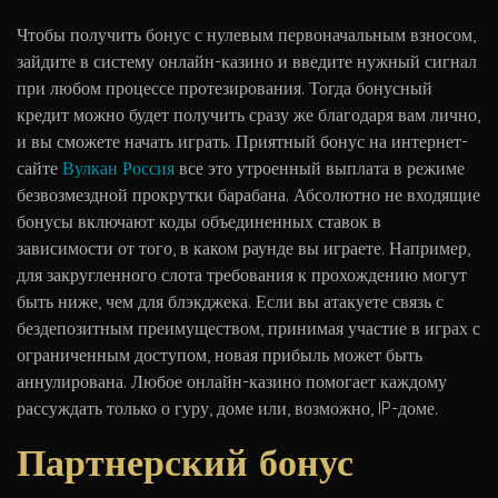
Чтобы получить бонус с нулевым первоначальным взносом,
зайдите в систему онлайн-казино и введите нужный сигнал
при любом процессе протезирования. Тогда бонусный
кредит можно будет получить сразу же благодаря вам лично,
и вы сможете начать играть. Приятный бонус на интернет-
сайте
Вулкан Россия
все это утроенный выплата в режиме
безвозмездной прокрутки барабана. Абсолютно не входящие
бонусы включают коды объединенных ставок в
зависимости от того, в каком раунде вы играете. Например,
для закругленного слота требования к прохождению могут
быть ниже, чем для блэкджека. Если вы атакуете связь с
бездепозитным преимуществом, принимая участие в играх с
ограниченным доступом, новая прибыль может быть
аннулирована. Любое онлайн-казино помогает каждому
рассуждать только о гуру, доме или, возможно, IP-доме.
Партнерский бонус