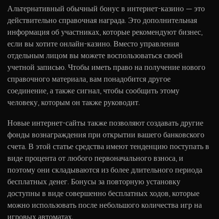
Альтернативный обычный бонус в интернет-казино — это
действительно справочная награда. Это дополнительная
информация об участниках, которые рекомендуют бизнес,
если вы хотите онлайн-казино. Вместо управления
отдельным лицом вы можете воспользоваться своей
учетной записью. Чтобы иметь право на получение нового
справочного материала, вам понадобится другое
соединение, а также сигнал, чтобы сообщить этому
человеку, которым он также руководит.
Новые интернет-сайты также позволяют создавать другие
фонды вознаграждения при открытии вашего банковского
счета. В этой статье средства имеют тенденцию поступать в
виде процента от любого первоначального взноса, и
поэтому они складываются из более длительного периода
бесплатных денег. Бонусы за повторную установку
доступны в виде совершенно бесплатных ходов, которые
можно использовать после небольшого количества игр на
игровых автоматах.