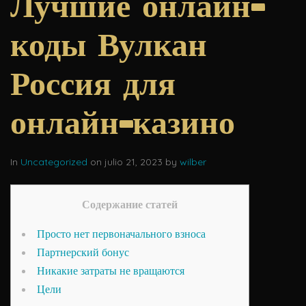
Лучшие онлайн-
коды Вулкан
Россия для
онлайн-казино
In
Uncategorized
on julio 21, 2023 by
wilber
Содержание статей
Просто нет первоначального взноса
Партнерский бонус
Никакие затраты не вращаются
Цели