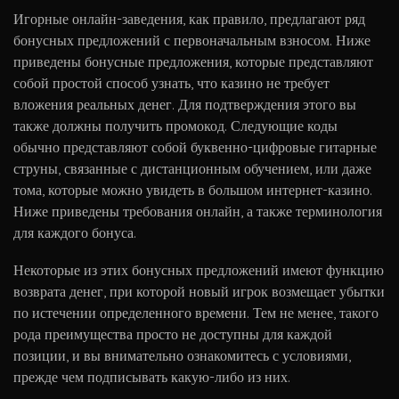
Игорные онлайн-заведения, как правило, предлагают ряд
бонусных предложений с первоначальным взносом. Ниже
приведены бонусные предложения, которые представляют
собой простой способ узнать, что казино не требует
вложения реальных денег. Для подтверждения этого вы
также должны получить промокод. Следующие коды
обычно представляют собой буквенно-цифровые гитарные
струны, связанные с дистанционным обучением, или даже
тома, которые можно увидеть в большом интернет-казино.
Ниже приведены требования онлайн, а также терминология
для каждого бонуса.
Некоторые из этих бонусных предложений имеют функцию
возврата денег, при которой новый игрок возмещает убытки
по истечении определенного времени. Тем не менее, такого
рода преимущества просто не доступны для каждой
позиции, и вы внимательно ознакомитесь с условиями,
прежде чем подписывать какую-либо из них.