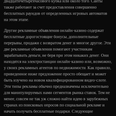
двадцатичетырехчасового кубка или около того. Сайты
также работают за счет предоставления совершенно
бесплатных раундов от определенных игровых автоматов
на этом этапе.
Другие рекламные объявления онлайн-казино содержат
бесплатные дорогостоящие бонусы, дополнительные
перерывы, продажи с возвратом денег и многое другое. Эти
две рекламные объявления помогают участникам
зарабатывать деньги, не беря при этом никаких денег. Они
находятся на электростанции онлайн-казино или, возможно,
у своих рекламных агентов по недвижимости. Как правило,
приведенное ниже предложение просто обещает и может
быть изучено на новом квалифицированном видео-слоте.
Эти типы рекламы обычно предназначены исключительно
для манипулируемых нами сегментов рынка ставок. Тем не
менее, совсем не так уж сложно найти идею в зарубежных
странах из поисковых опросов по социальной рекламе и
начать получать бесплатные подарки. Следующие