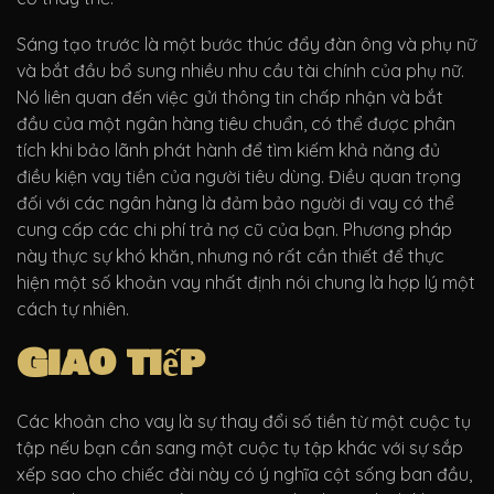
Sáng tạo trước là một bước thúc đẩy đàn ông và phụ nữ
và bắt đầu bổ sung nhiều nhu cầu tài chính của phụ nữ.
Nó liên quan đến việc gửi thông tin chấp nhận và bắt
đầu của một ngân hàng tiêu chuẩn, có thể được phân
tích khi bảo lãnh phát hành để tìm kiếm khả năng đủ
điều kiện vay tiền của người tiêu dùng. Điều quan trọng
đối với các ngân hàng là đảm bảo người đi vay có thể
cung cấp các chi phí trả nợ cũ của bạn. Phương pháp
này thực sự khó khăn, nhưng nó rất cần thiết để thực
hiện một số khoản vay nhất định nói chung là hợp lý một
cách tự nhiên.
Giao tiếp
Các khoản cho vay là sự thay đổi số tiền từ một cuộc tụ
tập nếu bạn cần sang một cuộc tụ tập khác với sự sắp
xếp sao cho chiếc đài này có ý nghĩa cột sống ban đầu,