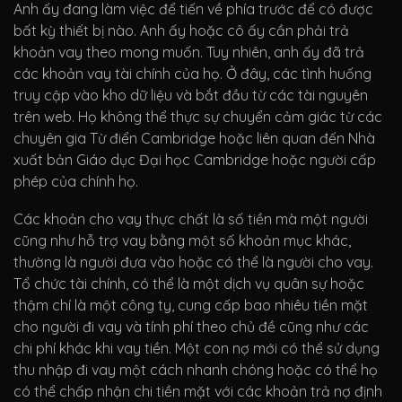
Anh ấy đang làm việc để tiến về phía trước để có được
bất kỳ thiết bị nào. Anh ấy hoặc cô ấy cần phải trả
khoản vay theo mong muốn. Tuy nhiên, anh ấy đã trả
các khoản vay tài chính của họ. Ở đây, các tình huống
truy cập vào kho dữ liệu và bắt đầu từ các tài nguyên
trên web. Họ không thể thực sự chuyển cảm giác từ các
chuyên gia Từ điển Cambridge hoặc liên quan đến Nhà
xuất bản Giáo dục Đại học Cambridge hoặc người cấp
phép của chính họ.
Các khoản cho vay thực chất là số tiền mà một người
cũng như hỗ trợ vay bằng một số khoản mục khác,
thường là người đưa vào hoặc có thể là người cho vay.
Tổ chức tài chính, có thể là một dịch vụ quân sự hoặc
thậm chí là một công ty, cung cấp bao nhiêu tiền mặt
cho người đi vay và tính phí theo chủ đề cũng như các
chi phí khác khi vay tiền. Một con nợ mới có thể sử dụng
thu nhập đi vay một cách nhanh chóng hoặc có thể họ
có thể chấp nhận chi tiền mặt với các khoản trả nợ định