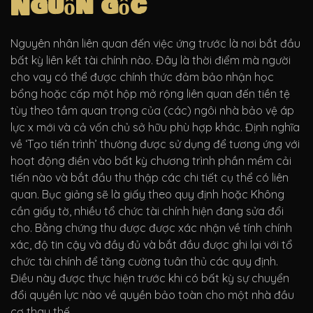
Nguồn gốc
Nguyên nhân liên quan đến việc ứng trước là nơi bắt đầu
bất kỳ liên kết tài chính nào. Đây là thời điểm mà người
cho vay có thể được chính thức đảm bảo nhận học
bổng hoặc cấp một hộp mở rộng liên quan đến tiền tệ
tùy theo tầm quan trọng của (các) ngôi nhà bảo vệ áp
lực x mới và cả vốn chủ sở hữu phù hợp khác. Định nghĩa
về ‘Tạo tiến trình’ thường được sử dụng để tương ứng với
hoạt động điền vào bất kỳ chương trình phần mềm cải
tiến nào và bắt đầu thu thập các chi tiết cụ thể có liên
quan. Bục giảng sẽ là giấy theo quy định hoặc Không
cần giấy tờ, nhiều tổ chức tài chính hiện đang sửa đổi
cho. Bằng chứng thu được được xác nhận về tính chính
xác, độ tin cậy và đầy đủ và bắt đầu được ghi lại với tổ
chức tài chính để tăng cường tuân thủ các quy định.
Điều này được thực hiện trước khi có bất kỳ sự chuyển
đổi quyền lực nào về quyền bảo toàn cho một nhà đầu
cơ thay thế.