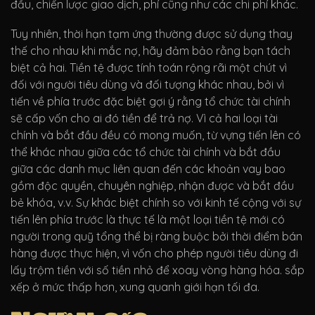
đầu, chiến lược giao dịch, phí cũng như các chi phí khác.
Tuy nhiên, thời hạn tạm ứng thường được sử dụng thay
thế cho nhau khi mắc nợ, hãy đảm bảo rằng bạn tách
biệt cả hai. Tiền tệ được tính toán rộng rãi một chút vì
đối với người tiêu dùng và đối tượng khác nhau, bởi vì
tiến về phía trước đặc biệt gợi ý rằng tổ chức tài chính
sẽ cấp vốn cho ai đó tiền để trả nợ. Vì cả hai loại tài
chính và bắt đầu đều có mong muốn, từ vựng tiến lên có
thể khác nhau giữa các tổ chức tài chính và bắt đầu
giữa các danh mục liên quan đến các khoản vay bao
gồm độc quyền, chuyên nghiệp, nhận được và bắt đầu
bẻ khóa, v.v. Sự khác biệt chính so với kinh tế cộng với sự
tiến lên phía trước là thực tế là một loại tiền tệ mới có
người trong quỹ tổng thể bị ràng buộc bởi thời điểm bán
hàng được thực hiện, vì vốn cho phép người tiêu dùng đi
lấy trộm tiền với số tiền nhỏ để xoay vòng hàng hóa. sắp
xếp ở mức thấp hơn, xung quanh giới hạn tối đa.