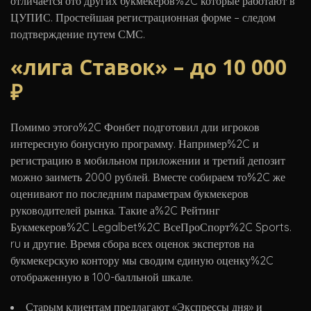
отличается ото других букмекеров%2C которые работают в
ЦУПИС. Простейшая регистрационная форме – следом
подтверждение путем СМС.
«лига Ставок» – до 10 000
₽
Помимо этого%2C Фонбет подготовил дли игроков
интересную бонусную программу. Например%2C и
регистрацию в мобильном приложении и третий депозит
можно заиметь 2000 рублей. Вместе собираем то%2C же
оценивают по последним параметрам букмекеров
руководителей рынка. Такие а%2C Рейтинг
Букмекеров%2C Legalbet%2C ВсеПроСпорт%2C Sports.
ru и другие. Время сбора всех оценок экспертов на
букмекерскую контору мы сводим единую оценку%2C
отображенную в 100-балльной шкале.
Старым клиентам предлагают «Экспрессы дня» и