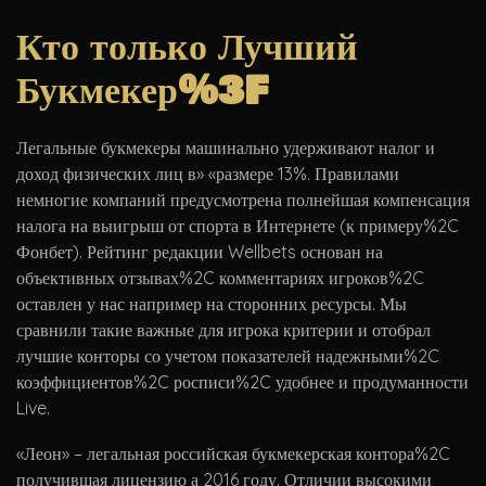
Кто только Лучший
Букмекер%3F
Легальные букмекеры машинально удерживают налог и
доход физических лиц в» «размере 13%. Правилами
немногие компаний предусмотрена полнейшая компенсация
налога на выигрыш от спорта в Интернете (к примеру%2C
Фонбет). Рейтинг редакции Wellbets основан на
объективных отзывах%2C комментариях игроков%2C
оставлен у нас например на сторонних ресурсы. Мы
сравнили такие важные для игрока критерии и отобрал
лучшие конторы со учетом показателей надежными%2C
коэффициентов%2C росписи%2C удобнее и продуманности
Live.
«Леон» – легальная российская букмекерская контора%2C
получившая лицензию а 2016 году. Отличии высокими