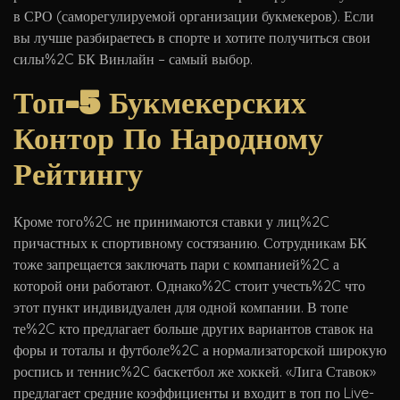
в СРО (саморегулируемой организации букмекеров). Если
вы лучше разбираетесь в спорте и хотите получиться свои
силы%2C БК Винлайн – самый выбор.
Топ-5 Букмекерских
Контор По Народному
Рейтингу
Кроме того%2C не принимаются ставки у лиц%2C
причастных к спортивному состязанию. Сотрудникам БК
тоже запрещается заключать пари с компанией%2C а
которой они работают. Однако%2C стоит учесть%2C что
этот пункт индивидуален для одной компании. В топе
те%2C кто предлагает больше других вариантов ставок на
форы и тоталы и футболе%2C а нормализаторской широкую
роспись и теннис%2C баскетбол же хоккей. «Лига Ставок»
предлагает средние коэффициенты и входит в топ по Live-