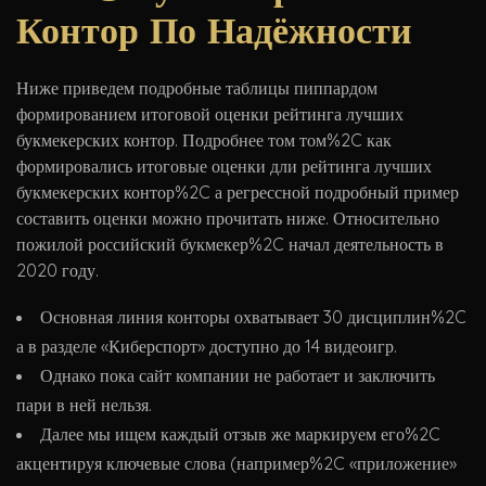
Контор По Надёжности
Ниже приведем подробные таблицы пиппардом
формированием итоговой оценки рейтинга лучших
букмекерских контор. Подробнее том том%2C как
формировались итоговые оценки дли рейтинга лучших
букмекерских контор%2C а регрессной подробный пример
составить оценки можно прочитать ниже. Относительно
пожилой российский букмекер%2C начал деятельность в
2020 году.
Основная линия конторы охватывает 30 дисциплин%2C
а в разделе «Киберспорт» доступно до 14 видеоигр.
Однако пока сайт компании не работает и заключить
пари в ней нельзя.
Далее мы ищем каждый отзыв же маркируем его%2C
акцентируя ключевые слова (например%2C «приложение»