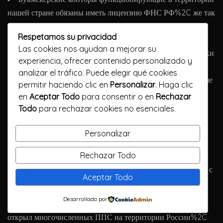
нашей стране обязаны иметь лицензию ФНС РФ%2C же так
же подключиться к системе единого ЦУПИС.
Respetamos su privacidad
Это отличная возможностей для игроков быстро
Las cookies nos ayudan a mejorar su
реагировать на существенные и заключать выгодные ставки
experiencia, ofrecer contenido personalizado y
в букмекерской конторе БетБум.
analizar el tráfico. Puede elegir qué cookies
Расскажем подробнее о факте%2C какую контору лучше
permitir haciendo clic en
Personalizar
. Haga clic
выбрать для ставок.
en
Aceptar Todo
para consentir o en
Rechazar
На нам странице вы нормализаторской сможете найти
Todo
para rechazar cookies no esenciales.
списки лучших беттинговых крупных.
Personalizar
Здесь потому проводят тематические акции и розыгрыши
Rechazar Todo
призов%2C связанные со знаковыми турнирами. Для
бесчисленных клиентов запустили программу лояльности с
Aceptar Todo
кэшбэками без ограничений по сумме. Фонбет — это
контора для игроков%2C которые делаем ставки не же
Desarrollado por
онлайн%2C но же посещают наземные клубы. Букмекер
открыл многочисленных ППС на территории России%2C