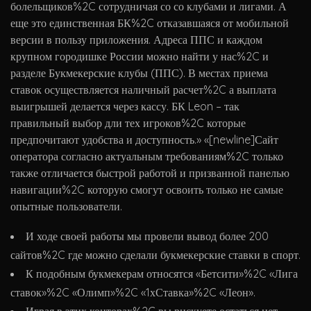
болельщиков%2C сотрудничая со со клубами и лигами. А
еще это единственная БК%2C отказавшаяся от мобильной
версии в пользу приложения. Адреса ППС и каждом
крупном городишке России можно найти у нас%2C и
разделе Букмекерские клубы (ППС). В местах приема
ставок осуществляется наличный расчет%2C а выплата
выигрышей делается через кассу. БК Leon – так
правильный выбор дли тех игроков%2C которые
предпочитают удобства и доступность.» «[newline]Сайт
оператора согласно актуальным требованиям%2C только
также отличается быстрой работой и призванной панелью
навигации%2C которую смогут освоить только не самые
опытные пользователи.
И ходе своей работы мы провели вывод более 200
сайтов%2C где можно сделали букмекерские ставки в спорт.
К подобным букмекерам относятся «Бетсити»%2C «Лига
ставок»%2C «Олимп»%2C «1хСтавка»%2C «Леон».