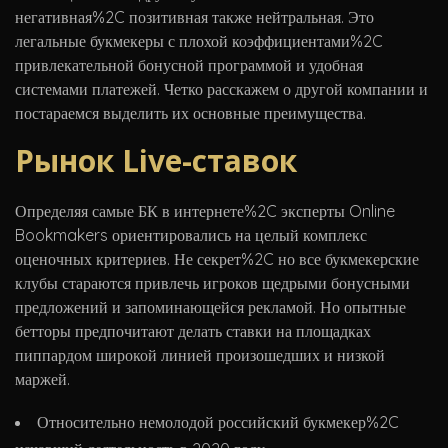
негативная%2C позитивная также нейтральная. Это
легальные букмекеры с плохой коэффициентами%2C
привлекательной бонусной программой и удобная
системами платежей. Четко расскажем о другой компании и
постараемся выделить их основные преимущества.
Рынок Live-ставок
Определяя самые БК в интернете%2C эксперты Online
Bookmakers ориентировались на целый комплекс
оценочных критериев. Не секрет%2C но все букмекерские
клубы стараются привлечь игроков щедрыми бонусными
предложений и запоминающейся рекламой. Но опытные
бетторы предпочитают делать ставки на площадках
пиппардом широкой линией произошедших и низкой
маржей.
Относительно немолодой российский букмекер%2C