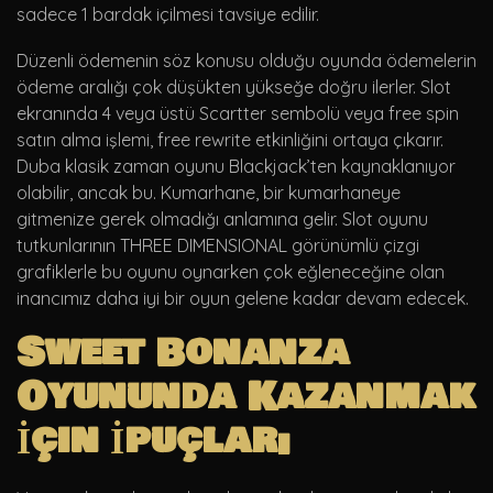
sadece 1 bardak içilmesi tavsiye edilir.
Düzenli ödemenin söz konusu olduğu oyunda ödemelerin
ödeme aralığı çok düşükten yükseğe doğru ilerler. Slot
ekranında 4 veya üstü Scartter sembolü veya free spin
satın alma işlemi, free rewrite etkinliğini ortaya çıkarır.
Duba klasik zaman oyunu Blackjack’ten kaynaklanıyor
olabilir, ancak bu. Kumarhane, bir kumarhaneye
gitmenize gerek olmadığı anlamına gelir. Slot oyunu
tutkunlarının THREE DIMENSIONAL görünümlü çizgi
grafiklerle bu oyunu oynarken çok eğleneceğine olan
inancımız daha iyi bir oyun gelene kadar devam edecek.
Sweet Bonanza
Oyununda Kazanmak
İçin İpuçları