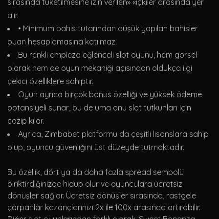
sırasında tüketilmesine izin verilen» «içkiler arasında yer
alır.
• Minimum bahis tutarından düşük yapılan bahisler
puan hesaplamasına katılmaz.
Bu renkli empieza eğlenceli slot oyunu, hem görsel
olarak hem de oyun mekaniği açısından oldukça ilgi
çekici özelliklere sahiptir.
Oyun ayrıca birçok bonus özelliği ve yüksek ödeme
potansiyeli sunar, bu de uma onu slot tutkunları için
cazip kılar.
Ayrıca, Zımbabet platformu da çeşitli lisanslara sahip
olup, oyuncu güvenliğini üst düzeyde tutmaktadır.
Bu özellik, dört ya da daha fazla spread sembolü
biriktirdiğinizde hidup olur ve oyunculara ücretsiz
dönüşler sağlar. Ücretsiz dönüşler sırasında, rastgele
çarpanlar kazançlarınızı 2x ile 100x arasında artırabilir.