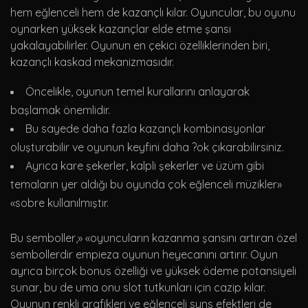
hem eğlenceli hem de kazançlı kılar. Oyuncular, bu oyunu
oynarken yüksek kazançlar elde etme şansı
yakalayabilirler. Oyunun en çekici özelliklerinden biri,
kazançlı kaskad mekanizmasıdır.
Öncelikle, oyunun temel kurallarını anlayarak
başlamak önemlidir.
Bu sayede daha fazla kazançlı kombinasyonlar
oluşturabilir ve oyunun keyfini daha ?ok çıkarabilirsiniz.
Ayrıca kare şekerler, kalpli şekerler ve üzüm gibi
temaların yer aldığı bu oyunda çok eğlenceli müzikler»
«sobre kullanılmıştır.
Bu semboller,» «oyuncuların kazanma şansını artıran özel
sembollerdir empieza oyunun heyecanını artırır. Oyun
ayrıca birçok bonus özelliği ve yüksek ödeme potansiyeli
sunar, bu de uma onu slot tutkunları için cazip kılar.
Oyunun renkli grafikleri ve eğlenceli syns efektleri de