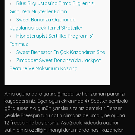
Bilus Bilgi Ustası’na Firma Bilgilerinizi
Girin, Yeni Müşteriler Edinin
Sweet Bonanza Oyununda
Uygulanabilecek Temel Stratejiler
Hi̇pnoterapi̇st Sertifika Programı 31
Temmuz
Sweet Bienestar En Çok Kazandıran Site
Zımbabet Sweet Bonanza’da Jackpot
Feature Ve Maksimum Kazanç
Ama oyuna para yatırdığınızda ise her zaman paranızı
kaybedersiniz. Eğer oyun ekranında 4+ Scatter sembolü
gördüyseniz o günün şanslısı sizsiniz demektir. Benzer
şekilde Freespin turu satın alırsanız de uma yine oyuna
12 freespin ile başlarsınız. Aşağıdaki videoda oyunun
satın alma özelliğini, hangi durumlarda nasıl kazançlar