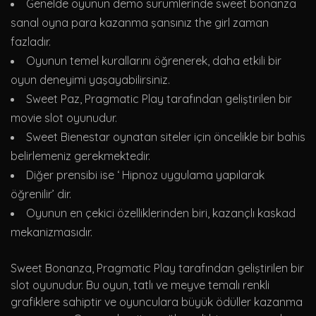
Genelde oyunun demo sürümlerinde sweet bonanza
sanal oyna para kazanma şansınız the girl zaman
fazladır.
Oyunun temel kurallarını öğrenerek, daha etkili bir
oyun deneyimi yaşayabilirsiniz.
Sweet Paz, Pragmatic Play tarafından geliştirilen bir
movie slot oyunudur.
Sweet Bienestar oynatan siteler için öncelikle bir bahis
belirlemeniz gerekmektedir.
Diğer prensibi ise ‘ Hipnoz uygulama yapılarak
öğrenilir’ dir.
Oyunun en çekici özelliklerinden biri, kazançlı kaskad
mekanizmasıdır.
Sweet Bonanza, Pragmatic Play tarafından geliştirilen bir
slot oyunudur. Bu oyun, tatlı ve meyve temalı renkli
grafiklere sahiptir ve oyunculara büyük ödüller kazanma