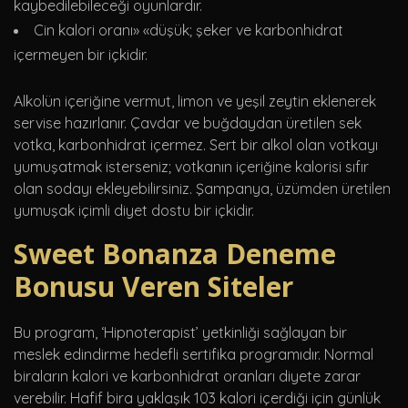
kaybedilebileceği oyunlardır.
Cin kalori oranı» «düşük; şeker ve karbonhidrat
içermeyen bir içkidir.
Alkolün içeriğine vermut, limon ve yeşil zeytin eklenerek
servise hazırlanır. Çavdar ve buğdaydan üretilen sek
votka, karbonhidrat içermez. Sert bir alkol olan votkayı
yumuşatmak isterseniz; votkanın içeriğine kalorisi sıfır
olan sodayı ekleyebilirsiniz. Şampanya, üzümden üretilen
yumuşak içimli diyet dostu bir içkidir.
Sweet Bonanza Deneme
Bonusu Veren Siteler
Bu program, ‘Hipnoterapist’ yetkinliği sağlayan bir
meslek edindirme hedefli sertifika programıdır. Normal
biraların kalori ve karbonhidrat oranları diyete zarar
verebilir. Hafif bira yaklaşık 103 kalori içerdiği için günlük