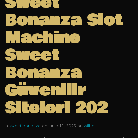
Sweet
Bonanza Slot
Machine
Sweet
Bonanza
Güvenilir
Siteleri 202
In
sweet bonanza
on junio 19, 2023 by
wilber