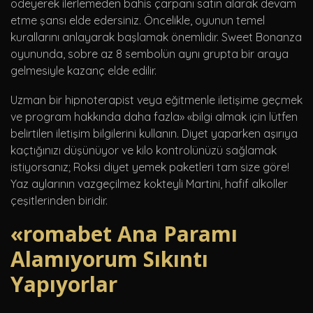
ödeyerek ilerlemeden bahis çarpanı satın alarak devam
etme şansı elde edersiniz. Öncelikle, oyunun temel
kurallarını anlayarak başlamak önemlidir. Sweet Bonanza
oyununda, sobre az 8 sembolün aynı grupta bir araya
gelmesiyle kazanç elde edilir.
Uzman bir hipnoterapist veya eğitmenle iletişime geçmek
ve program hakkında daha fazla» «bilgi almak için lütfen
belirtilen iletişim bilgilerini kullanın. Diyet yaparken aşırıya
kaçtığınızı düşünüyor ve kilo kontrolünüzü sağlamak
istiyorsanız; Roksi diyet yemek paketleri tam size göre!
Yaz aylarının vazgeçilmez kokteyli Martini, hafif alkoller
çeşitlerinden biridir.
«romabet Ana Paramı
Alamıyorum Sıkıntı
Yapıyorlar