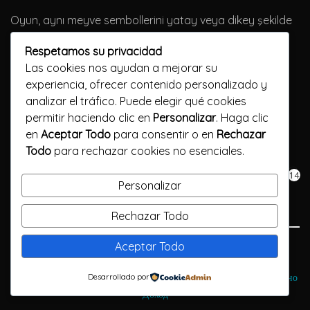
Oyun, aynı meyve sembollerini yatay veya dikey şekilde
eşleştiren oyunculara kazanç sağlar. Aynı zamanda
Respetamos su privacidad
oyunda bulunan Free rounds özelliğini aktive etmek de
Las cookies nos ayudan a mejorar su
oldukça önemlidir. Bu özellik sayesinde ekstra dönüşler
experiencia, ofrecer contenido personalizado y
kazanarak daha fazla kazanç elde etme şansınız
analizar el tráfico. Puede elegir qué cookies
olacaktır. Tüm bu detayları öğrendikten sonra Sweet
permitir haciendo clic en
Personalizar
. Haga clic
Bonanza oyunu oyna için hazır hale geleceksiniz.
en
Aceptar Todo
para consentir o en
Rechazar
Todo
para rechazar cookies no esenciales.
14
Personalizar
Rechazar Todo
Aceptar Todo
Previous Post
Как попасть в онлайн-казино казино PinUp в Интернете Бесплатно
Desarrollado por
Доход