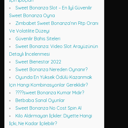
İçin İpuçları
Sweet Bonanza Slot – En İyi̇ Güvenilir
Sweet Bonanza Oyna
Zımbabet Sweet Bonanza’nın Rtp Oranı
Ve Volatilite Düzeyi
Güvenilir Bahis Siteleri
Sweet Bonanza: Video Slot Arayüzünün
Detaylı İncelenmesi
Sweet Bienestar 2022
Sweet Bonanza Nereden Oynanır?
Oyunda En Yüksek Ödülü Kazanmak
Için Hangi Kombinasyonlar Gereklidir?
????sweet Bonanza Kumar Mıdır?
Betbaba Sanal Oyunlar
Sweet Bonanza No Cost Spin Al
Kilo Aldırmayan İçkiler: Diyette Hangi
İçki, Ne Kadar İçilebilir?