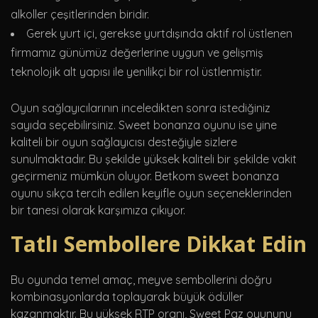
alkoller çeşitlerinden biridir.
Gerek yurt içi, gerekse yurtdışında aktif rol üstlenen
firmamız günümüz değerlerine uygun ve gelişmiş
teknolojik alt yapısı ile yenilikçi bir rol üstlenmiştir.
Oyun sağlayıcılarının inceledikten sonra istediğiniz
sayıda seçebilirsiniz. Sweet bonanza oyunu ise yine
kaliteli bir oyun sağlayıcısı desteğiyle sizlere
sunulmaktadır. Bu şekilde yüksek kaliteli bir şekilde vakit
geçirmeniz mümkün oluyor. Betkom sweet bonanza
oyunu sıkça tercih edilen keyifle oyun seçeneklerinden
bir tanesi olarak karşımıza çıkıyor.
Tatlı Sembollere Dikkat Edin
Bu oyunda temel amaç, meyve sembollerini doğru
kombinasyonlarda toplayarak büyük ödüller
kazanmaktır. Bu yüksek RTP oranı, Sweet Paz oyununu