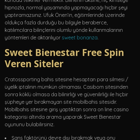
konuda telkinler vermektir. Bilinenin aksine, hiç kimseye
hipnozla, normal yaşamında yapmayacağı hiçbir şeyi
yaptıramazsınız. Ufuk Önen’in, eğitimlerinde üzerinde
oldukça fazla durduğu bu bilgiyle beraberce,
katılımcılara bilinçlerini olumlu yönde kullanmalarının
yöntemleri de aktarılıyor
sweet bonanza
.
Sweet Bienestar Free Spin
Veren Siteler
Cratossporting bahis sitesine hesaptan para silmesi /
üyelik iptalinin mümkün olmaması. Casibom sitesinden
sonra köklü olmasa da bilinirliği ve güvenilirliği ile hiçbir
şüpheye yer bırakmayan site mobilbahis sitesidir.
Mobilbahis sitesine giriş yaptıktan sonra on line casino
kategorisi altında arama yaparak Sweet Bienestar
oyununu bulabilirsiniz.
Şans faktörünü devre dışı bırakmak veya onu