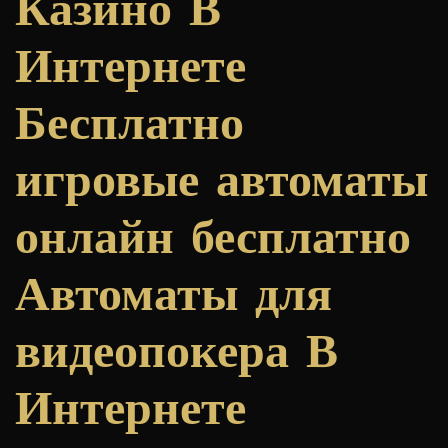
Казино В
Интернете
Бесплатно
игровые автоматы
онлайн бесплатно
Автоматы для
видеопокера В
Интернете