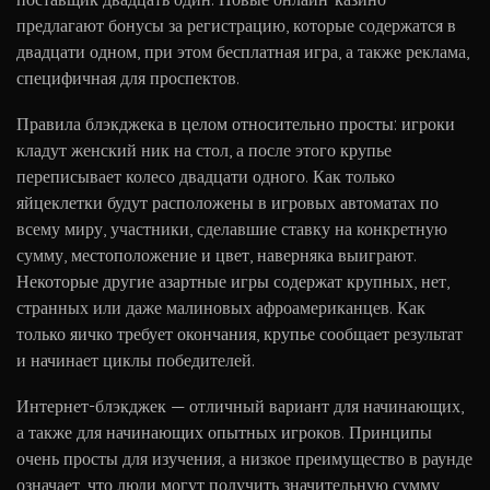
предлагают бонусы за регистрацию, которые содержатся в
двадцати одном, при этом бесплатная игра, а также реклама,
специфичная для проспектов.
Правила блэкджека в целом относительно просты: игроки
кладут женский ник на стол, а после этого крупье
переписывает колесо двадцати одного. Как только
яйцеклетки будут расположены в игровых автоматах по
всему миру, участники, сделавшие ставку на конкретную
сумму, местоположение и цвет, наверняка выиграют.
Некоторые другие азартные игры содержат крупных, нет,
странных или даже малиновых афроамериканцев. Как
только яичко требует окончания, крупье сообщает результат
и начинает циклы победителей.
Интернет-блэкджек — отличный вариант для начинающих,
а также для начинающих опытных игроков. Принципы
очень просты для изучения, а низкое преимущество в раунде
означает, что люди могут получить значительную сумму