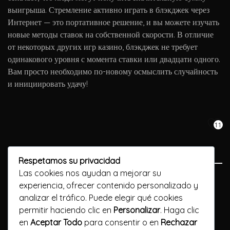
выигрыша. Стремление активно играть в блэкджек через
Интернет — это портативное решение, и вы можете изучать
новые методы ставок на собственной скорости. В отличие
от некоторых других игр казино, блэкджек не требует
одинакового уровня с момента ставки или двадцати одного.
Вам просто необходимо по-новому осмыслить случайность
и инициировать удачу!
11
Respetamos su privacidad
Las cookies nos ayudan a mejorar su
Previous Post
experiencia, ofrecer contenido personalizado y
analizar el tráfico. Puede elegir qué cookies
Казино Greatest All drgn Money Way в мобильном телефоне
permitir haciendo clic en
Personalizar
. Haga clic
en
Aceptar Todo
para consentir o en
Rechazar
Next Post