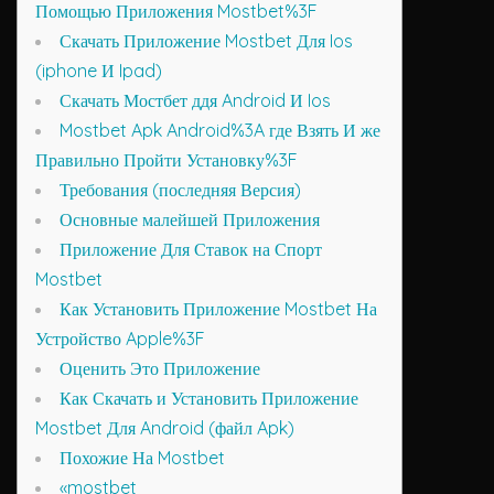
Помощью Приложения Mostbet%3F
Скачать Приложение Mostbet Для Ios
(iphone И Ipad)
Скачать Мостбет ддя Android И Ios
Mostbet Apk Android%3A где Взять И же
Правильно Пройти Установку%3F
Требования (последняя Версия)
Основные малейшей Приложения
Приложение Для Ставок на Спорт
Mostbet
Как Установить Приложение Mostbet На
Устройство Apple%3F
Оценить Это Приложение
Как Скачать и Установить Приложение
Mostbet Для Android (файл Apk)
Похожие На Mostbet
«mostbet