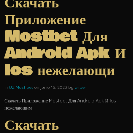
Скачать
Приложение
Mostbet Для
Android Apk И
Ios нежелающи
In
UZ Most bet
on junio 15, 2023 by
wilber
Скачать Приложение Mostbet Для Android Apk И Ios
нежелающим
Скачать