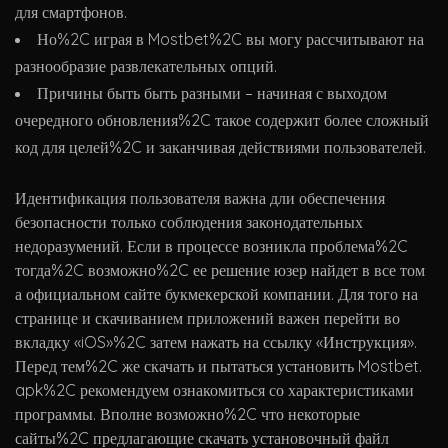
для смартфонов.
Но%2C играя в Mostbet%2C вы могу рассчитывают на
разнообразие развлекательных опций.
Причины быть быть разными – начиная с выходом
очередного обновления%2C такое содержит более сложный
код для целей%2C и заканчивая действиями пользователей.
Идентификация пользователя важна дли обеспечения
безопасности только соблюдения законодательных
недоразумений. Если в процессе возникла проблема%2C
тогда%2C возможно%2C ее решение юзер найдет в все том
а официальном сайте букмекерской компании. Для того на
странице и скачиванием приложений важен перейти во
вкладку «iOS»%2C затем нажать на ссылку «Инструкция».
Перед тем%2C же скачать и пытаться установить Mostbet.
apk%2C рекомендуем ознакомиться со характеристиками
программы. Вполне возможно%2C что некоторые
сайты%2C предлагающие скачать установочный файл