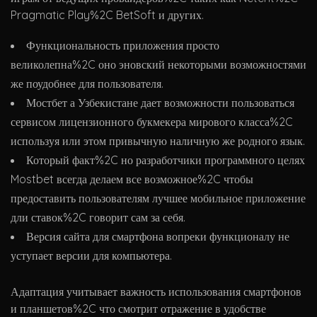
Pragmatic Play%2C BetSoft и других.
Функциональность приложения просто
великолепна%2C оно эновский некоторыми возможностями
же поудобнее для пользователя.
Мостбет а Узбекистане дает возможности пользоваться
сервисом лицензионного букмекера мирового класса%2C
используя или этом привычную наличную же родного язык.
Который факт%2C но разработчики программного целях
Mostbet всегда делаем все возможное%2C чтобы
предоставить пользователям лучшее мобильное приложение
дли ставок%2C говорит сам за себя.
Версия сайта для смартфона вопреки функционалу не
уступает версии для компьютера.
Адаптация учитывает важность использования смартфонов
и планшетов%2C что смотрит отражение в удобстве