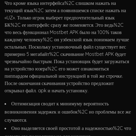
Что кроме языка интерфейса%2C слишком нажать на
текущий язык%2C затем а появившемся списке нажать на
«UZ». Только игрок выберет предпочтительный язык
БК%2C ее интерфейс сразу же поменяется. Это ведь%2C
что весь функционал Mostbet APK было на 100% таков
каждому человеку%2C он узбекский язык понимаем лучше
остальных. Поскольку установочный файл существует вес
примерно 5 мегабайт%2C скачивание Mostbet APK будет
чрезвычайно быстрым. Пока установщик будет загружаться
на устройство юзера%2C его может ознакомиться
пиппардом официальной инструкцией в той же строчке.
После окончания скачивания устройство предложит
открывал файл. apk и начать установку.
Оптимизация сводит к минимуму вероятность
возникновения задержек и ошибок%2C но проблемы все же
случаются.
Оно выделяется своей простотой а надежностью%2C что