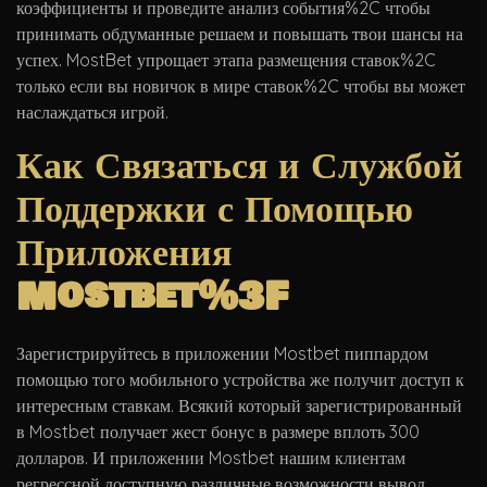
коэффициенты и проведите анализ события%2C чтобы
принимать обдуманные решаем и повышать твои шансы на
успех. MostBet упрощает этапа размещения ставок%2C
только если вы новичок в мире ставок%2C чтобы вы может
наслаждаться игрой.
Как Связаться и Службой
Поддержки с Помощью
Приложения
Mostbet%3F
Зарегистрируйтесь в приложении Mostbet пиппардом
помощью того мобильного устройства же получит доступ к
интересным ставкам. Всякий который зарегистрированный
в Mostbet получает жест бонус в размере вплоть 300
долларов. И приложении Mostbet нашим клиентам
регрессной доступную различные возможности вывод