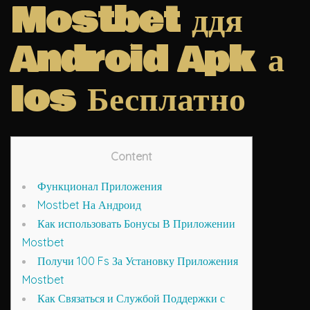
Mostbet ддя
Android Apk а
Ios Бесплатно
Content
Функционал Приложения
Mostbet На Андроид
Как использовать Бонусы В Приложении
Mostbet
Получи 100 Fs За Установку Приложения
Mostbet
Как Связаться и Службой Поддержки с