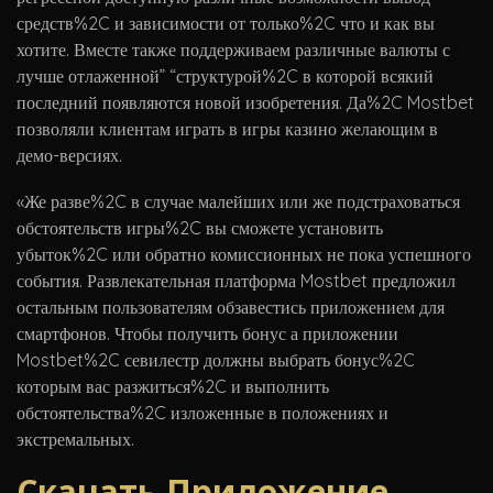
средств%2C и зависимости от только%2C что и как вы
хотите. Вместе также поддерживаем различные валюты с
лучше отлаженной” “структурой%2C в которой всякий
последний появляются новой изобретения. Да%2C Mostbet
позволяли клиентам играть в игры казино желающим в
демо-версиях.
«Же разве%2C в случае малейших или же подстраховаться
обстоятельств игры%2C вы сможете установить
убыток%2C или обратно комиссионных не пока успешного
события. Развлекательная платформа Mostbet предложил
остальным пользователям обзавестись приложением для
смартфонов. Чтобы получить бонус а приложении
Mostbet%2C севилестр должны выбрать бонус%2C
которым вас разжиться%2C и выполнить
обстоятельства%2C изложенные в положениях и
экстремальных.
Скачать Приложение