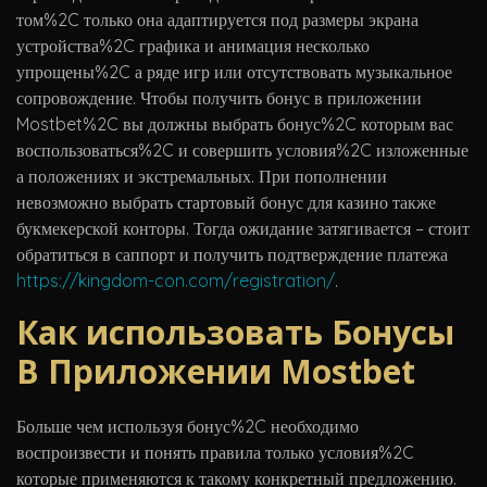
том%2C только она адаптируется под размеры экрана
устройства%2C графика и анимация несколько
упрощены%2C а ряде игр или отсутствовать музыкальное
сопровождение. Чтобы получить бонус в приложении
Mostbet%2C вы должны выбрать бонус%2C которым вас
воспользоваться%2C и совершить условия%2C изложенные
а положениях и экстремальных. При пополнении
невозможно выбрать стартовый бонус для казино также
букмекерской конторы. Тогда ожидание затягивается – стоит
обратиться в саппорт и получить подтверждение платежа
https://kingdom-con.com/registration/
.
Как использовать Бонусы
В Приложении Mostbet
Больше чем используя бонус%2C необходимо
воспроизвести и понять правила только условия%2C
которые применяются к такому конкретный предложению.