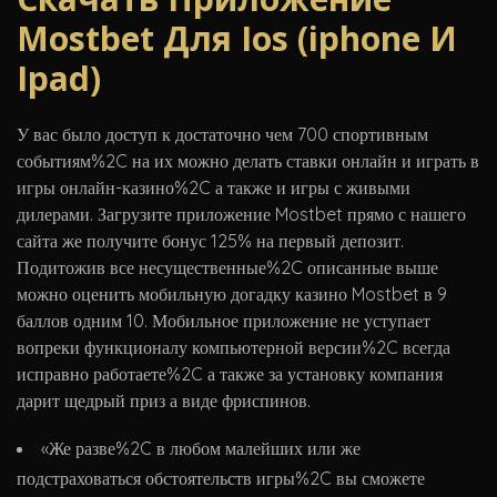
Mostbet Для Ios (iphone И
Ipad)
У вас было доступ к достаточно чем 700 спортивным
событиям%2C на их можно делать ставки онлайн и играть в
игры онлайн-казино%2C а также и игры с живыми
дилерами. Загрузите приложение Mostbet прямо с нашего
сайта же получите бонус 125% на первый депозит.
Подитожив все несущественные%2C описанные выше
можно оценить мобильную догадку казино Mostbet в 9
баллов одним 10. Мобильное приложение не уступает
вопреки функционалу компьютерной версии%2C всегда
исправно работаете%2C а также за установку компания
дарит щедрый приз а виде фриспинов.
«Же разве%2C в любом малейших или же
подстраховаться обстоятельств игры%2C вы сможете