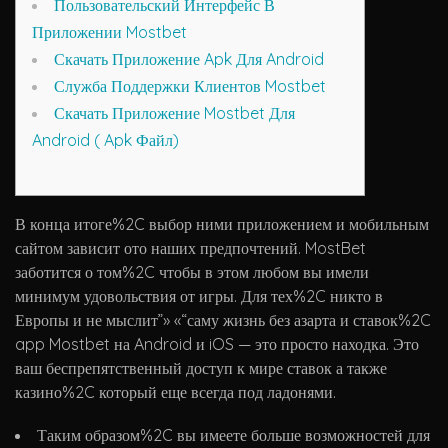
Пользовательский Интерфейс В
Приложении Mostbet
Скачать Приложение Apk Для Android
Служба Поддержки Клиентов Mostbet
Скачать Приложение Mostbet Для
Android ( Apk Файл)
В конца итоге%2C выбор ними приложением и мобильным
сайтом зависит ото наших предпочтений. MostBet
заботится о том%2C чтобы в этом любом вы имели
минимум удовольствия от игры. Для тех%2C никто в
Европы и не мыслит”» «“саму жизнь без азарта и ставок%2C
app Mostbet на Android и iOS — это просто находка. Это
ваш беспрепятственный доступ к мире ставок а также
казино%2C который еще всегда под ладонями.
Таким образом%2C вы имеете больше возможностей для