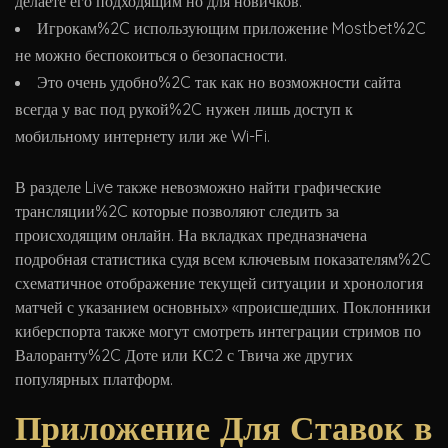
делаете его подходящим но для новичков.
Игрокам%2C использующим приложение Mostbet%2C
не можно беспокоиться о безопасности.
Это очень удобно%2C так как но возможности сайта
всегда у вас под рукой%2C нужен лишь доступ к
мобильному интернету или же Wi-Fi.
В разделе Live также невозможно найти графические
трансляции%2C которые позволяют следить за
происходящим онлайн. На вкладках предназначена
подробная статистика судя всем ключевым показателям%2C
схематичное отображение текущей ситуации и хронология
матчей с указанием основных» «происшедших. Поклонники
киберспорта также могут смотреть интеграции стримов по
Валоранту%2C Доте или КС2 с Твича же других
популярных платформ.
Приложение Для Ставок в