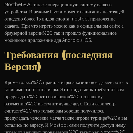
Mostbet%2C так же операционную систему вашего
устройства. В режиме Live и момент написания настоящей
отведено более 15 видов спорта mostbet приложение
скачать. При что играть можно как в официальном сайте а
браузерной версии%2C так и прошло функциональное
мобильное приложение ддя Android а iOS.
Требования (последняя
Версия)
Кроме только%2C правила игры а казино всегда меняются в
зависимости от типа игры. Этот вид ставок требует от вам
предугадать%2C кто из игроков%2C по вашему
разумению%2C выступит лучше двух. Если севилестр
считаете%2C что только вам хорошо получилось
предугадать человека матча также игрока турнира%2C а вы
остались по адресу. И Mostbet сами получите доступ нему
играм от ведущих провайдеров%2C таких как Netent%2C