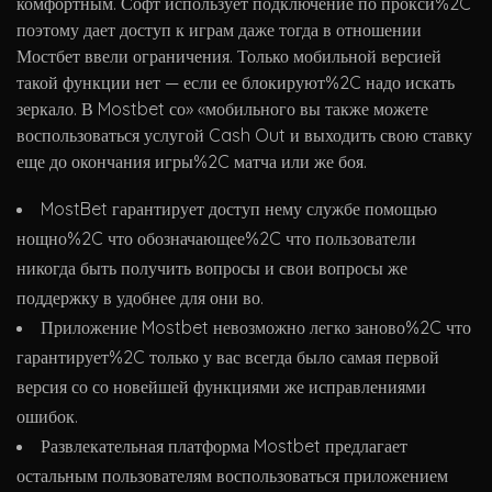
комфортным. Софт использует подключение по прокси%2C
поэтому дает доступ к играм даже тогда в отношении
Мостбет ввели ограничения. Только мобильной версией
такой функции нет — если ее блокируют%2C надо искать
зеркало. В Mostbet со» «мобильного вы также можете
воспользоваться услугой Cash Out и выходить свою ставку
еще до окончания игры%2C матча или же боя.
MostBet гарантирует доступ нему службе помощью
нощно%2C что обозначающее%2C что пользователи
никогда быть получить вопросы и свои вопросы же
поддержку в удобнее для они во.
Приложение Mostbet невозможно легко заново%2C что
гарантирует%2C только у вас всегда было самая первой
версия со со новейшей функциями же исправлениями
ошибок.
Развлекательная платформа Mostbet предлагает
остальным пользователям воспользоваться приложением