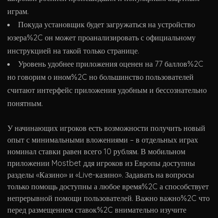
играм.
Покуда установщик будет загружаться на устройство
юзера%2C он может проанализировать с официальному
инструкцией на такой только странице.
Уровень удобнее приложения оценен на 77 баллов%2C
но говорим о ином%2C но большинство пользователей
считают интерфейс приложения удобным и бессознательно
понятным.
У начинающих игроков есть возможности получить новый
опыт с минимальными вложениями – в отдельных играх
номинал ставки равен всего 10 рублям. В мобильном
приложении Mostbet ддя игроков из Европы доступны
разделы «Казино» и «Live-казино». Задавать на вопросы
только помощь доступны а любое время%2C а способствует
непрерывной помощи пользователей. Важно важно%2C что
перед размещением ставок%2C внимательно изучите