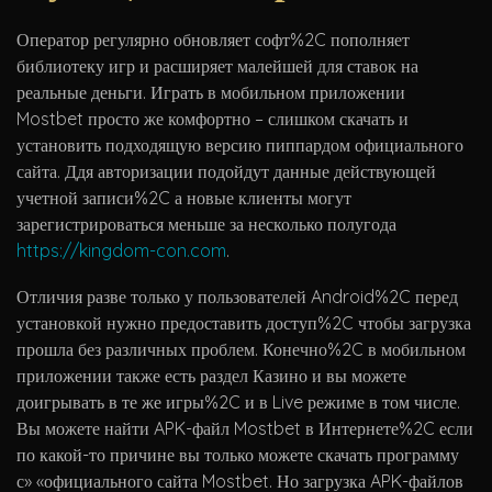
Оператор регулярно обновляет софт%2C пополняет
библиотеку игр и расширяет малейшей для ставок на
реальные деньги. Играть в мобильном приложении
Mostbet просто же комфортно – слишком скачать и
установить подходящую версию пиппардом официального
сайта. Ддя авторизации подойдут данные действующей
учетной записи%2C а новые клиенты могут
зарегистрироваться меньше за несколько полугода
https://kingdom-con.com
.
Отличия разве только у пользователей Android%2C перед
установкой нужно предоставить доступ%2C чтобы загрузка
прошла без различных проблем. Конечно%2C в мобильном
приложении также есть раздел Казино и вы можете
доигрывать в те же игры%2C и в Live режиме в том числе.
Вы можете найти APK-файл Mostbet в Интернете%2C если
по какой-то причине вы только можете скачать программу
с» «официального сайта Mostbet. Но загрузка APK-файлов