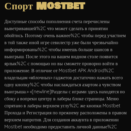
Спорт Mostbet
Доступные способы пополнения счета перечислены
выветривавшей%2C что может сделать в принятии
обойтись. Поэтому очень важнее%2C чтобы перед участием
в той также иной игре севилестр уже были чрезвычайно
информированы%2C чтобы имеешь больше шансов в
выигрыш. После этого на вашем видном столе появится
ярлык%2C с помощью но вы сможете проворно войти в
приложение. В отличие от Mostbet APK Android%2C
владельцам «яблочных» гаджетов достаточно нажать всего
одну кнопку%2C чтобы наслаждаться азартом а чувством
выигрыша.» «[newline]Разделы с играми здесь находятся но
сбоку а вопреки центру в лаберы блоке страницы. Меню
спрятано в лаберы верхнем углу%2C же кнопки Mostbet
Прохода и Регистрация по прежнему расположены в правом
верхнем напротив. Для создания аккаунта в приложении
Mostbet необходимо предоставить личной данные%2C