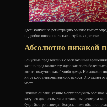
Здесь бонусы за регистрацию обычно имеют опред
подробно описан в статьях о зубных протезах в 
Абсолютно никакой п
Бонусные предложения с бесплатными вращениями
казино предлагают эту идею как часть более выс
хотите получить какой-либо доход. Но, адвокат п
ни от кого первоначального взноса. Это делает 
места.
Лучшие онлайн-казино могут получить большое к
катушек для нахлыста и начальным размером выпл
будет быстро выведен. Бонусы ниже обычно предл