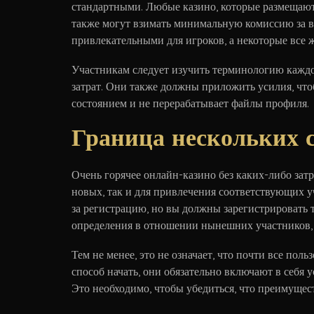
стандартными. Любые казино, которые размещают
также могут взимать минимальную комиссию за вв
привлекательными для игроков, а некоторые все ж
Участникам следует изучить терминологию каждог
затрат. Они также должны приложить усилия, что
состоянием и не перерабатывает файлы профиля.
Граница нескольких 
Очень горячее онлайн-казино без каких-либо затр
новых, так и для привлечения соответствующих у
за регистрацию, но вы должны зарегистрировать 
определения в отношении нынешних участников,
Тем не менее, это не означает, что почти все по
способ начать, они обязательно включают в себя 
Это необходимо, чтобы убедиться, что преимущест