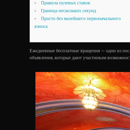
Правила нулевых ставок
Граница нескольких секунд
Просто без малейшего первоначального
взноса
Ежедневные бесплатные вращения — один из пос
объявления, которые дают участникам возможност