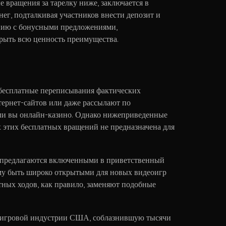
 вращения за тарелку ниже, заключается в
ег, подталкивая участников внести депозит и
нению с бонусными предложениями,
крыть всю ценность преимущества.
т бесплатные переписывания фактических
тернет-сайтов или даже рассылают по
е ли вы онлайн-казино. Однако нижеприведенные
х этих бесплатных вращений не предназначена для
х предлагаются включенными в приветственный
нему быть широко открытыми для новых видеоигр
тных ходов, как правило, заменяют подобные
в игровой индустрии США, соблазнившую тысячи