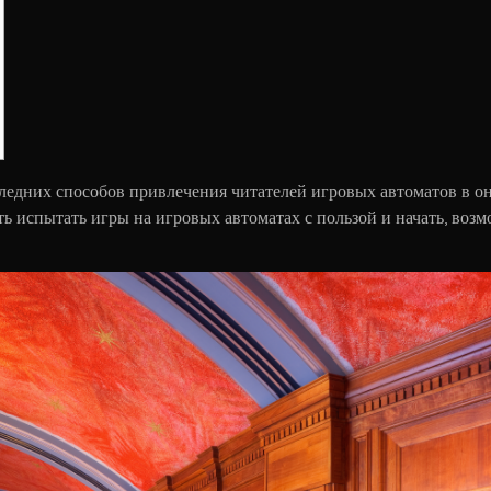
ледних способов привлечения читателей игровых автоматов в 
ь испытать игры на игровых автоматах с пользой и начать, возм