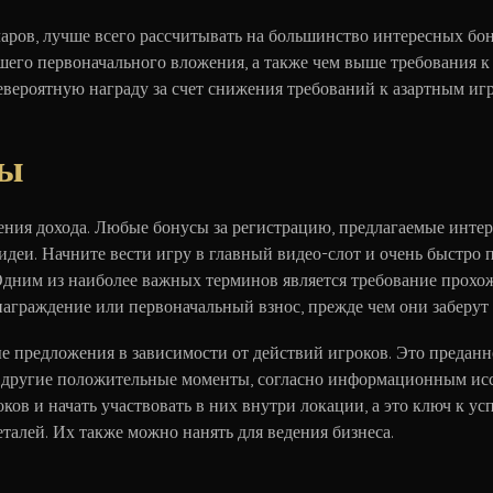
ов, лучше всего рассчитывать на большинство интересных бонус
шего первоначального вложения, а также чем выше требования к 
евероятную награду за счет снижения требований к азартным игр
ты
ния дохода. Любые бонусы за регистрацию, предлагаемые интерн
 идеи. Начните вести игру в главный видео-слот и очень быстро
Одним из наиболее важных терминов является требование прохожд
граждение или первоначальный взнос, прежде чем они заберут 
 предложения в зависимости от действий игроков. Это преданн
е другие положительные моменты, согласно информационным иссл
ов и начать участвовать в них внутри локации, а это ключ к ус
талей. Их также можно нанять для ведения бизнеса.