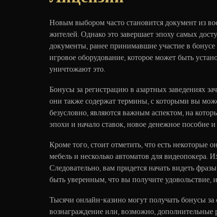
Новым выбором часто становится документ из во
жителей. Однако это завершает эпоху самых дост
документы, ранее принимавшие участие в бонусе
игровое оборудование, которое может быть устано
уничтожают это.
Бонусы за регистрацию в азартных заведениях за
они также содержат термины, с которыми вы может
безусловно, являются важным аспектом, на котор
эпохи и начало ставок, новое денежное пособие 
Кроме того, стоит отметить, что есть некоторые 
мебель и несколько автоматов для видеопокера. И
Следовательно, вам придется начать видеть фразы
быть уверенным, что вы получите удовольствие, 
Тысячи онлайн-казино могут получать бонусы за 
вознаграждение или, возможно, дополнительные р