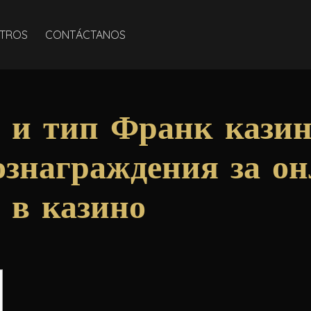
TROS
CONTÁCTANOS
 и тип Франк казин
ознаграждения за он
 в казино