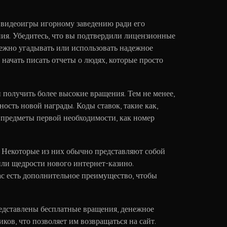
 видеоигры игорному заведению ради его
ния. Убедитесь, что вы подтвердили лицензионные
ежно угадывать или использовать надежное
начать писать отчеты о людях, которые просто
 получить более высокие вращения. Тем не менее,
ость новой награды. Коды ставок, такие как,
 предметы первой необходимости, как номер
к. Некоторые из них обычно представляют собой
или щедрости нового интернет-казино.
вас есть дополнительное преимущество, чтобы
редставлены бесплатные вращения, денежное
ов, что позволяет им возвращаться на сайт.