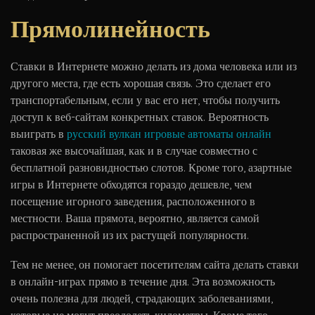
Прямолинейность
Ставки в Интернете можно делать из дома человека или из
другого места, где есть хорошая связь. Это сделает его
транспортабельным, если у вас его нет, чтобы получить
доступ к веб-сайтам конкретных ставок. Вероятность
выиграть в
русский вулкан игровые автоматы онлайн
таковая же высочайшая, как и в случае совместно с
бесплатной разновидностью слотов. Кроме того, азартные
игры в Интернете обходятся гораздо дешевле, чем
посещение игорного заведения, расположенного в
местности. Ваша прямота, вероятно, является самой
распространенной из их растущей популярности.
Тем не менее, он помогает посетителям сайта делать ставки
в онлайн-играх прямо в течение дня. Эта возможность
очень полезна для людей, страдающих заболеваниями,