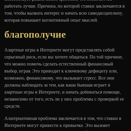
работать лучше. Причина, по которой ставки заключаются в
том, чтобы вызвать интерес и начать всю самодисциплину,
которая повышает когнитивный опыт мыслей.
благополучие
Азартные игры в Интернете могут представлять собой
серьезный риск, если вы хотите общаться. По той причине,
что можно помочь сделать естественный финансовый
выбор, играя. Это приводит к ключевому дефициту или,
возможно, финансовому, что вызывает стресс. Все они
должны наблюдать за тем, как ваша бывшая играет в
азартные игры в Интернете, и начать добиваться помощи,
независимо от того, есть ли у них проблемы с проверкой ее
средств.
Альтернативная проблема заключается в том, что ставки в
Интернете могут привести к привычке. Это вызовет