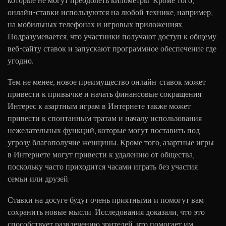
которые не могут преодолеть километры. Кроме того,
онлайн-ставки используются на любой технике, например,
на мобильных телефонах и игровых приложениях.
Подразумевается, что участники получают доступ к общему
веб-сайту ставок и запускают программное обеспечение где
угодно.
Тем не менее, новое преимущество онлайн-ставок может
привести к привычке и начать финансовые сокращения.
Интерес к азартным играм в Интернете также может
привести к спонтанным тратам и началу использования
нежелательных функций, которые могут поставить под
угрозу благополучие женщины. Кроме того, азартные игры
в Интернете могут привести к удалению от общества,
поскольку часто приходится часами играть без участия
семьи или друзей.
Ставки на досуге будут очень приятными и помогут вам
сохранить новые мысли. Исследования доказали, что это
способствует развлечению зрителей, что помогает им