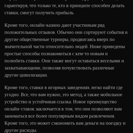
гарантируя, что только те, кто в принципе способен делать
ставки, смогут получить прибыль.
Кроме того, онлайн-казино дают участникам ряд
положительных отзывов. Обычно они сортируют события и
другие общественные турниры, продвигаясь вверх по
значительной части относительно людей. Ниже приведены
простые способы познакомиться с кем-то новым и
полюбить ставки. Они также могут оставаться веселыми и
захватывающими, позволяя почувствовать различные
другие цивилизации.
Кроме того, ставки в игорных заведениях легко найти где
угодно. Все, что вам нужно, это метод, а также мобильное
устройство и устойчивая ссылка. Новое преимущество
онлайн-ставок заключается в том, что они позволяют вам
заниматься все более популярным видом развлечения.
Кроме того, это может сэкономить вам деньги на поездку и
другие расходы.