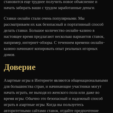
становится еще труднее получить новое объяснение и
начать забирать ваши с трудом заработанные деньги.
Ставки онлайн стали очень популярными. Мы
рассматриваем их как безопасный и портативный способ
делать ставки. Большое количество онлайн-казино в
настоящее время предлагают несколько вариантов ставок,
например, интернет-обзоры. С течением времени онлайн-
казино начинают копировать опыт реальных игорных
домов.
Доверие
Азартные игры в Интернете являются общенациональными
для большинства стран, и начинающие участники могут
начать играть, не выходя из женского пола или даже во
время игры. Обычно это безопасный и надежный способ
играть в азартные игры. Когда вы пользуетесь
авторитетными сайтами ставок, отдайте предпочтение