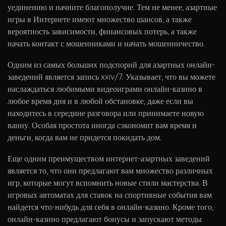
уединению и начните благополучие. Тем не менее, азартные
игры в Интернете имеют множество шансов, а также
вероятность зависимости, финансовых потерь, а также
начать контакт с мошенниками и начать мошенничество.
Одним из самых больших подспорий для азартных онлайн-
заведений является запись xxiv/7. Указывает, что вы можете
наслаждаться любимыми видеоиграми онлайн-казино в
любое время дня и в любой обстановке, даже если вы
находитесь в середине разговора или принимаете новую
ванну. Особая простота иногда сэкономит вам время и
деньги, когда вам не придется покидать дом.
Еще одним преимуществом интернет-азартных заведений
является то, что они предлагают вам множество различных
игр, которые могут вспомнить новые стили мастерства. В
игровых автоматах для ставок на спортивные события вам
найдется что-нибудь для себя в онлайн-казино. Кроме того,
онлайн-казино предлагают бонусы и запускают методы