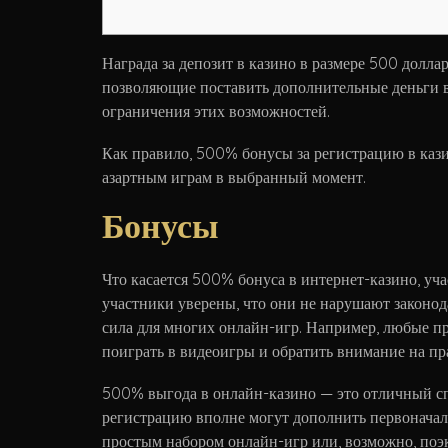
Награда за депозит в казино в размере 500 долл
позволяющие поставить дополнительные деньги в 
ограничения этих возможностей.
Как правило, 500% бонусы за регистрацию в каз
азартным играм в выбранный момент.
Бонусы
Что касается 500% бонуса в интернет-казино, уча
участники уверены, что они не нарушают законод
сила для многих онлайн-игр. Например, любые п
поиграть в видеоигры и обратить внимание на пра
500% выгода в онлайн-казино — это отличный спо
регистрацию вполне могут дополнить первоначал
простым набором онлайн-игр или, возможно, поэ