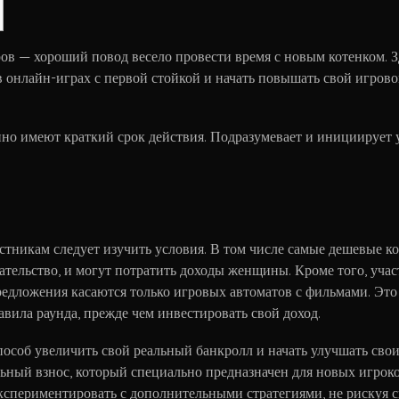
аров — хороший повод весело провести время с новым котенком.
онлайн-играх с первой стойкой и начать повышать свой игровой
ино имеют краткий срок действия.
Подразумевает и инициирует 
стникам следует изучить условия. В том числе самые дешевые ко
ательство, и могут потратить доходы женщины. Кроме того, уча
редложения касаются только игровых автоматов с фильмами. Это
вила раунда, прежде чем инвестировать свой доход.
соб увеличить свой реальный банкролл и начать улучшать свои 
ьный взнос, который специально предназначен для новых игроко
кспериментировать с дополнительными стратегиями, не рискуя 