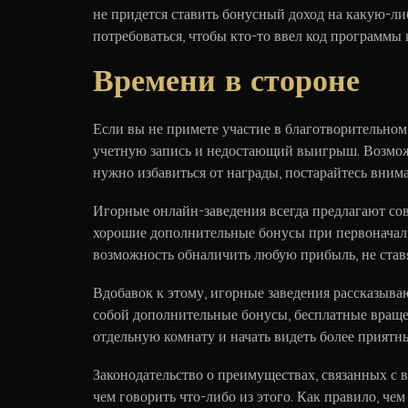
не придется ставить бонусный доход на какую-либ
потребоваться, чтобы кто-то ввел код программы 
Времени в стороне
Если вы не примете участие в благотворительном
учетную запись и недостающий выигрыш. Возможн
нужно избавиться от награды, постарайтесь внима
Игорные онлайн-заведения всегда предлагают со
хорошие дополнительные бонусы при первоначальн
возможность обналичить любую прибыль, не ставя
Вдобавок к этому, игорные заведения рассказыв
собой дополнительные бонусы, бесплатные враще
отдельную комнату и начать видеть более приятн
Законодательство о преимуществах, связанных с
чем говорить что-либо из этого. Как правило, ч