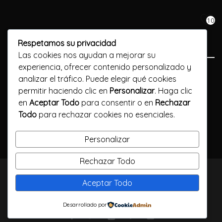
10
Respetamos su privacidad
Las cookies nos ayudan a mejorar su
experiencia, ofrecer contenido personalizado y
Previous Post
analizar el tráfico. Puede elegir qué cookies
permitir haciendo clic en
Personalizar
. Haga clic
Rodzaje przerw feniko zaloguj dla zadłużonych
en
Aceptar Todo
para consentir o en
Rechazar
Todo
para rechazar cookies no esenciales.
Next Post
Sıfır metropol casino giriş Casino Bonusları
Personalizar
Rechazar Todo
TODOS LOS DERECHOS RESERVADOS / CALLELARGA
Aceptar Todo
FILMS / 2023
Desarrollado por