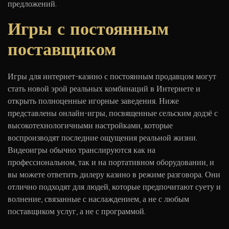
предложений.
Игры с постоянным
поставщиком
Игры для интернет-казино с постоянным продавцом могут
стать новой эрой реальных комбинаций в Интернете и
открыть полноценные игорные заведения. Ниже
представлены онлайн-игры, посвященные сельским додзё с
высокотехнологичными настройками, которые
воспроизводят последние ощущения реальной жизни.
Видеоигры обычно транслируются как на
профессиональном, так и на портативном оборудовании, и
вы можете ответить дилеру казино в режиме разговора. Они
отлично подходят для людей, которые предпочитают суету и
волнение, связанные с наслаждением, а не с любым
поставщиком услуг, а не с программой.