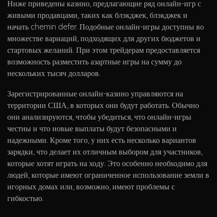
Ниже приведены казино, предлагающие ряд онлайн-игр с
живыми продавцами, таких как блэкджек, блэкджек и
начать chemin defer. Подобные онлайн-игры доступны во
множестве вариаций, подходящих для других бюджетов и
стартовых желаний. При этом трейдерам предоставляется
возможность разместить азартные игры на сумму до
нескольких тысяч долларов.
Зарегистрированные онлайн-казино управляются на
территории США, в которых они будут работать. Обычно
они анализируются, чтобы убедиться, что онлайн-игры
честны и что новые выплаты будут безопасными и
надежными. Кроме того, у них есть несколько вариантов
зарядки, что делает их отличным выбором для участников,
которые хотят играть на ходу. Это особенно необходимо для
людей, которые имеют ограниченное использование земли в
игорных домах или, возможно, имеют проблемы с
гибкостью.