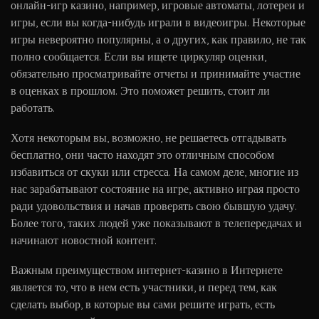
онлайн-игр казино, например, игровые автоматы, лотереи и
игры, если вы когда-нибудь играли в видеоигры. Некоторые
игры невероятно популярны, а о других, как правило, не так
полно сообщается. Если вы ищете циркуляр оценки,
обязательно просматривайте отчеты и принимайте участие
в оценках в прошлом. Это поможет решить, стоит ли
работать.
Хотя некоторым вы, возможно, не решаетесь отгадывать
бесплатно, они часто находят это отличным способом
избавиться от скуки или стресса. На самом деле, многие из
нас зарабатывают состояние на игре, активно играя просто
ради удовольствия и начав проверять свою бывшую удачу.
Более того, таких людей уже показывают в телепередачах и
начинают новостной контент.
Важным преимуществом интернет-казино в Интернете
является то, что в нем есть участники, и перед тем, как
сделать выбор, в которые вы сами решите играть, есть