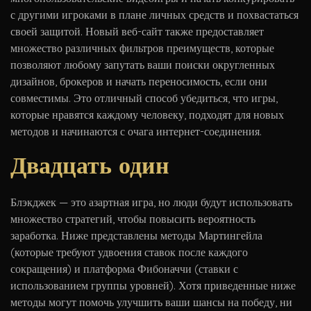
с другими игроками в плане личных средств и похвастаться
своей защитой. Новый веб-сайт также предоставляет
множество различных фильтров преимуществ, которые
позволяют любому запутать ваши поиски округленных
дизайнов, брокеров и начать переносимость, если они
совместимы. Это отличный способ убедиться, что игры,
которые нравятся каждому человеку, подходят для новых
методов и начинаются с очага интернет-соединения.
Двадцать один
Блэкджек — это азартная игра, но люди будут использовать
множество стратегий, чтобы повысить вероятность
заработка. Ниже представлены методы Мартингейла
(которые требуют удвоения ставок после каждого
сокращения) и платформа Фибоначчи (ставки с
использованием группы уровней). Хотя приведенные ниже
методы могут помочь улучшить ваши шансы на победу, ни