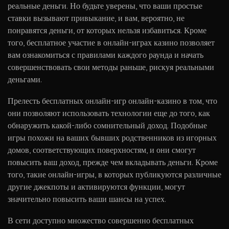
реальные деньги. Но будьте уверены, что ваши простые
ставки вызывают привыкание, и вам, вероятно, не
понравятся деньги, от которых нельзя избавиться. Кроме
того, бесплатное участие в онлайн-играх казино позволяет
вам ознакомиться с правилами каждого раунда и начать
совершенствовать свои методы раньше, рискуя реальными
деньгами.
Прелесть бесплатных онлайн-игр онлайн-казино в том, что
они позволяют использовать технологии еще до того, как
обнаружить какой-либо сомнительный доход. Подобные
игры похожи на ваших бывших родственников из игорных
домов, соответствующих поверхностям, и они смогут
повысить ваш доход, прежде чем вкладывать деньги. Кроме
того, такие онлайн-игры, в которых публикуются различные
другие джекпоты и активируются функции, могут
значительно повысить ваши шансы на успех.
В сети доступно множество совершенно бесплатных