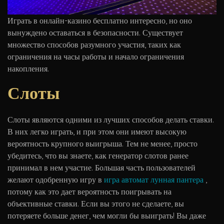
Играть в онлайн-казино бесплатно интересно, но оно
вынуждено оставаться в безопасности.
Существует
множество способов разумного участия, таких как
ограничения на часы работы и начало ограничения
накопления.
Слоты
Слоты являются одними из лучших способов делать ставки.
В них легко играть, и при этом они имеют высокую
вероятность крупного выигрыша. Тем не менее, просто
убедитесь, что вы знаете, как генератор слотов ранее
принимал в нем участие. Большая часть пользователей
желают одобренную игру в
игра автомат лунная пантера
,
потому как это дает вероятность поигрывать на
объективные ставки. Если вы этого не сделаете, вы
потеряете больше денег, чем могли бы выиграть! Вы даже