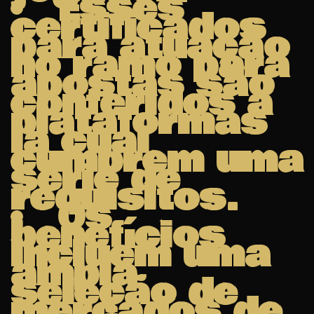
Esses
certificados
para atuação
no ramo para
apostas são
conferidos a
plataformas
la cual
cumprem uma
série de
requisitos.
Os
benefícios
incluem uma
ampla
seleção de
mercados de