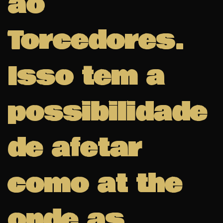
ao
Torcedores.
Isso tem a
possibilidade
de afetar
como at the
onde as