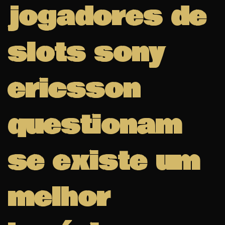
jogadores de
slots sony
ericsson
questionam
se existe um
melhor