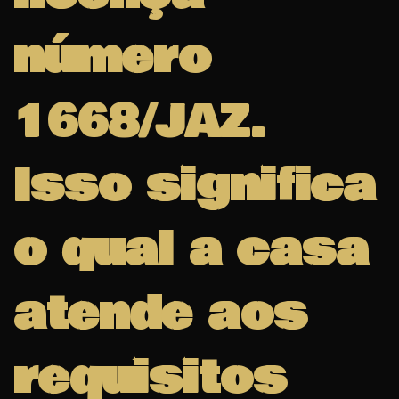
número
1668/JAZ.
Isso significa
o qual a casa
atende aos
requisitos