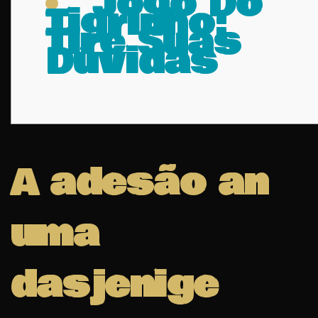
Jogo Do
Tigrinho:
Tire Suas
Dúvidas
A adesão an
uma
dasjenige