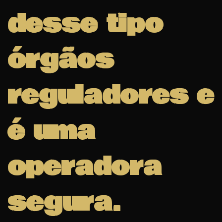
desse tipo
órgãos
reguladores e
é uma
operadora
segura.