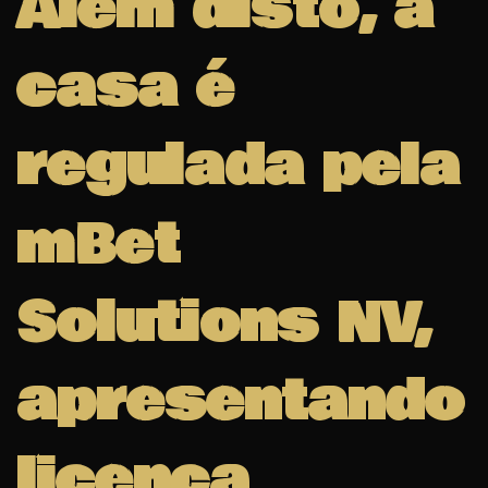
Além disto, a
casa é
regulada pela
mBet
Solutions NV,
apresentando
licença