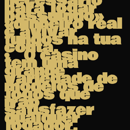
necessário
para jogar
possuindo»
«dinheiro real
é avivar
fundos na tua
conta.
O casino
tem uma
grande
variedade de
modelos de
jogos que
irão
satisfazer
qualquer
jogador.