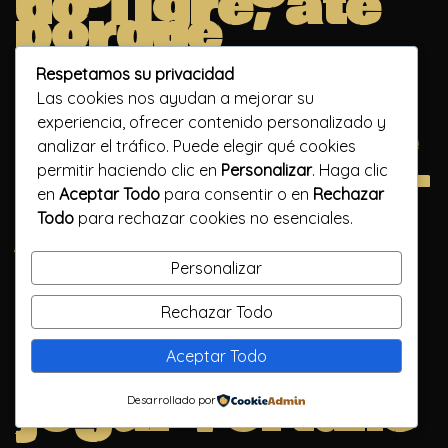
do Tigre, até
porque
oferece
bônus a
Respetamos su privacidad
partir carry
Las cookies nos ayudan a mejorar su
out código de
experiencia, ofrecer contenido personalizado y
referência Bc.
analizar el tráfico. Puede elegir qué cookies
permitir haciendo clic en
Personalizar
. Haga clic
Game.
en
Aceptar Todo
para consentir o en
Rechazar
Todo
para rechazar cookies no esenciales.
Você
Personalizar
Rechazar Todo
escolheu
Aceptar Todo
jogar Fortune
Desarrollado por