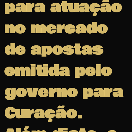
para atuação
no mercado
de apostas
emitida pelo
governo para
Curação.