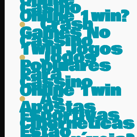
Online
Casino
Online 1win?
Crash
Games No
Cassino
1win Jogos
Jogos
Populares
Para
Cassino
Online 1win
As
Apostas
Esportivas
Cibernéticas
Estão