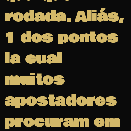
rodada. Aliás,
1 dos pontos
la cual
muitos
apostadores
procuram em