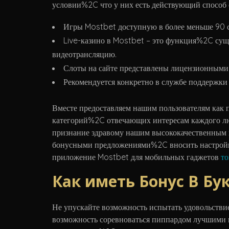
условии%2C что у них есть действующий способ 
Игры Mostbet доступную в более меньше 90 с
Live-казино в Mostbet – это функция%2C суще
видеотрансляцию.
Слоты на сайте представлены лицензионными 
Рекомендуется конкретно в службе поддержки
Вместе предоставляем нашим пользователям как 
категорий%2C отвечающих интересам каждого люб
признание здравому нашим высококачественным 
бонусными предложениями%2C вносить настройки 
приложение Mostbet для мобильных гаджетов
то
Как иметь Бонус В Бу
Не упускайте возможность испытать удовольстви
возможность соревноваться пиппардом лучшими 