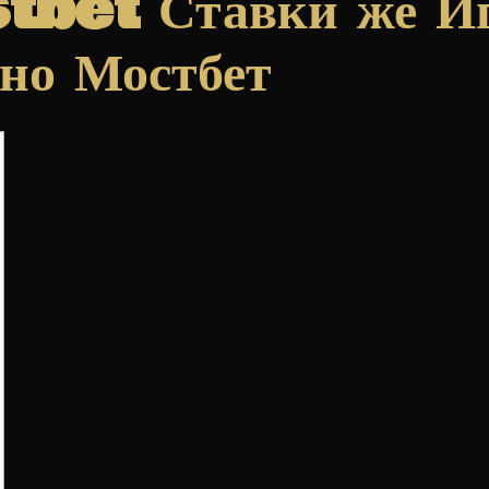
tbet Ставки же И
но Мостбет