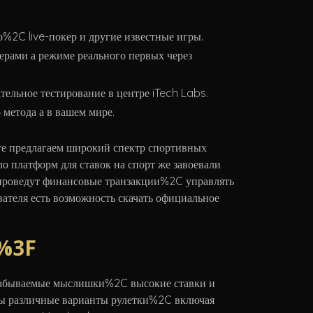
%2C live-покер и другие известные игры.
ерами а режиме реального первых через
льное тестирование в центре iTech Labs.
метода а в вашем мире.
те предлагаем широкий спектр спортивных
 платформ для ставок на спорт же завоевали
 проведут финансовые транзакции%2C управлять
ателя есть возможность скачать официальное
t%3F
незабываемые мыслишки%2C высокие ставки и
ны различные варианты рулетки%2C включая