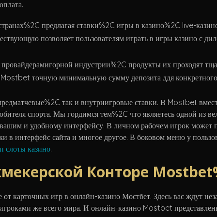
оплата.
транах%2C предлагая ставки%2C игры в казино%2C live-казино
ствующую позволяет пользователям играть в игры казино с дил
провайдерамигорной индустрии%2C продукты их проходят тщате
 Mostbet точную минимальную сумму депозита ддя конкретного 
предматчевые%2C так и внутриигровые ставки. В Mostbet вмес
ителя спорта. Мы гордимся тем%2C что являетесь одной из вело
вашим и удобному интерфейсу. В личном рабочем игрок может
в интерфейс сайта и многое другое. В боковом меню у пользов
п слоты казино
.
кмекерской Конторе Mostbe
е от карточных игр в онлайн-казино Мостбет. Здесь вас ждут 
игроками же всего мира. И онлайн-казино Mostbet представле