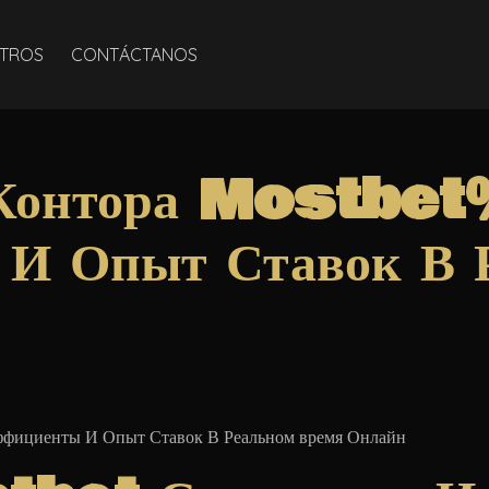
TROS
CONTÁCTANOS
 Контора Mostbe
И Опыт Ставок В 
ффициенты И Опыт Ставок В Реальном время Онлайн