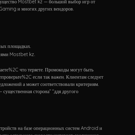
мущество Mostbet kz — большой выбор игр от
Gaming и многих других вендоров.
ных площадках.
иями Mostbet kz.
аете%2C что теряете. Промокоды могут быть
епроверьте%2C если так важен. Клиентам следует
дложений а может соответствовали критериям.
— существенная сторона” “ддя другого
тройств на базе операционных систем Android и