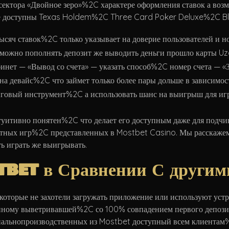
сектора «Двойное зеро»%2C характере оформления ставок а во
йте доступны Texas Holdem%2C Three Card Poker Deluxe%2C Bl
сяч ставок%2C только указывает на доверие пользователей и но
можно пополнять депозит же выводить деньги прошло карты Uz
инет — «Вывод со счета» — указать способ%2C номер счета — «З
на девайс%2C что займет только более пары дольше в зависимос
говый инструмент%2C а использовать шанс на выигрыш для игр
уитивно понятен%2C что делает его доступным даже для подчин
артных игр%2C представленных в Mostbet Casino. Мы расскаже
ь играть же выигрывать.
bet в Сравнении С другим
 которые не захотели загружать приложение или используют ус
ому выветривавшей%2C со 100% совпадением первого депозит
риальнопроизводственных из Mostbet доступный всем клиента