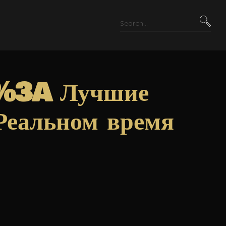
t%3A Лучшие
Реальном время