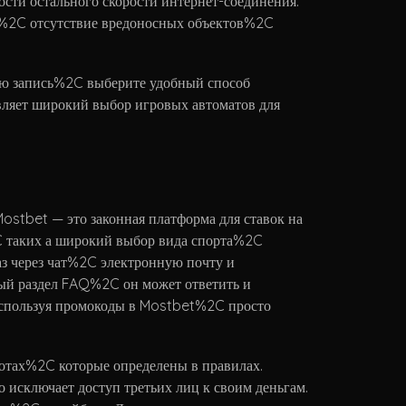
ости остального скорости интернет-соединения.
ть%2C отсутствие вредоносных объектов%2C
ную запись%2C выберите удобный способ
вляет широкий выбор игровых автоматов для
Mostbet — это законная платформа для ставок на
C таких а широкий выбор вида спорта%2C
аз через чат%2C электронную почту и
ый раздел FAQ%2C он может ответить и
 используя промокоды в Mostbet%2C просто
отах%2C которые определены в правилах.
сключает доступ третьих лиц к своим деньгам.