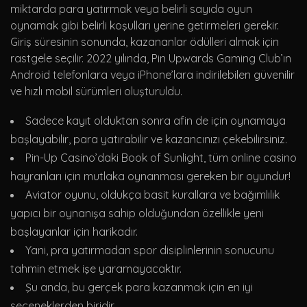
miktarda para yatırmak veya belirli sayıda oyun
oynamak gibi belirli koşulları yerine getirmeleri gerekir.
Giriş süresinin sonunda, kazananlar ödülleri almak için
rastgele seçilir. 2022 yılında, Pin Upwards Gaming Club’ın
Android telefonlara veya iPhone’lara indirilebilen güvenilir
ve hızlı mobil sürümleri oluşturuldu.
Sadece kayıt olduktan sonra afin de için oynamaya
başlayabilir, para yatırabilir ve kazancınızı çekebilirsiniz.
Pin-Up Casino’daki Book of Sunlight, tüm online casino
hayranları için mutlaka oynanması gereken bir oyundur!
Aviator oyunu, oldukça basit kurallara ve bağımlılık
yapıcı bir oynanışa sahip olduğundan özellikle yeni
başlayanlar için harikadır.
Yani, pra yatırmadan spor disiplinlerinin sonucunu
tahmin etmek işe yaramayacaktır.
Şu anda, bu gerçek para kazanmak için en iyi
seçeneklerden biridir.