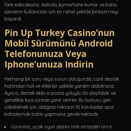
fark edeceksiniz. Aslında, kumarhane kumar ve bahis
işlevlerini kullanıcıları için en rahat şekilde birleştirmeyi
başardı.
Pin Up Turkey Casino’nun
Mobil Sürümünü Android
Telefonunuza Veya
Iphone’unuza Indirin
Herhangi bir soru veya sorun olduğunda, canlı destek
hattından hızlı ve etkili bir şekilde yardım alabilirsiniz.
Ayrıca, destek ekibi e-posta yoluyla da ulaşılabilir ve
genellikle kısa sürede yanıt verirler. Bu bonusu geri
çekebilmek için, aldığınız miktarın 10 katı kadar spor
bahislerinde bahis yapmanız gerekmektedir.
Göreviniz, uçak oyun alanını terk etmeden önce