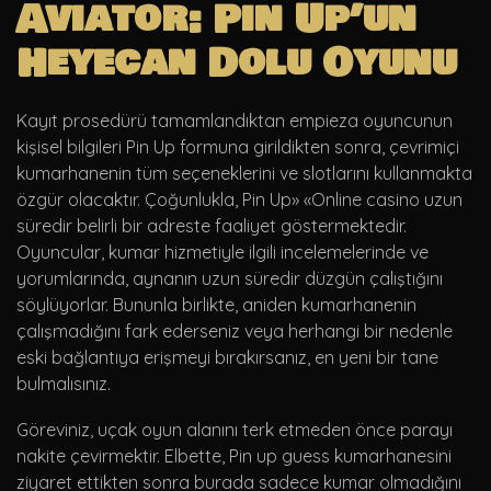
Aviator: Pin Up’un
Heyecan Dolu Oyunu
Kayıt prosedürü tamamlandıktan empieza oyuncunun
kişisel bilgileri Pin Up formuna girildikten sonra, çevrimiçi
kumarhanenin tüm seçeneklerini ve slotlarını kullanmakta
özgür olacaktır. Çoğunlukla, Pin Up» «Online casino uzun
süredir belirli bir adreste faaliyet göstermektedir.
Oyuncular, kumar hizmetiyle ilgili incelemelerinde ve
yorumlarında, aynanın uzun süredir düzgün çalıştığını
söylüyorlar. Bununla birlikte, aniden kumarhanenin
çalışmadığını fark ederseniz veya herhangi bir nedenle
eski bağlantıya erişmeyi bırakırsanız, en yeni bir tane
bulmalısınız.
Göreviniz, uçak oyun alanını terk etmeden önce parayı
nakite çevirmektir. Elbette, Pin up guess kumarhanesini
ziyaret ettikten sonra burada sadece kumar olmadığını