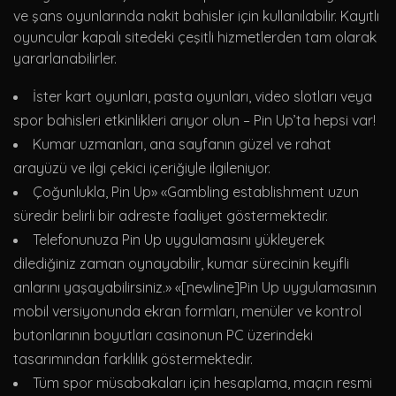
ve şans oyunlarında nakit bahisler için kullanılabilir. Kayıtlı
oyuncular kapalı sitedeki çeşitli hizmetlerden tam olarak
yararlanabilirler.
İster kart oyunları, pasta oyunları, video slotları veya
spor bahisleri etkinlikleri arıyor olun – Pin Up’ta hepsi var!
Kumar uzmanları, ana sayfanın güzel ve rahat
arayüzü ve ilgi çekici içeriğiyle ilgileniyor.
Çoğunlukla, Pin Up» «Gambling establishment uzun
süredir belirli bir adreste faaliyet göstermektedir.
Telefonunuza Pin Up uygulamasını yükleyerek
dilediğiniz zaman oynayabilir, kumar sürecinin keyifli
anlarını yaşayabilirsiniz.» «[newline]Pin Up uygulamasının
mobil versiyonunda ekran formları, menüler ve kontrol
butonlarının boyutları casinonun PC üzerindeki
tasarımından farklılık göstermektedir.
Tüm spor müsabakaları için hesaplama, maçın resmi