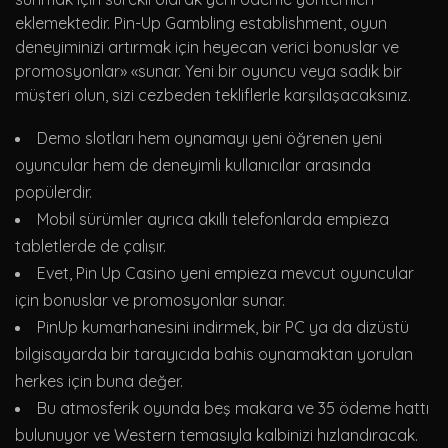
eklemektedir. Pin-Up Gambling establishment, oyun
deneyiminizi artırmak için heyecan verici bonuslar ve
promosyonlar» «sunar. Yeni bir oyuncu veya sadık bir
müşteri olun, sizi cezbeden tekliflerle karşılaşacaksınız.
Demo slotları hem oynamayı yeni öğrenen yeni
oyuncular hem de deneyimli kullanıcılar arasında
popülerdir.
Mobil sürümler ayrıca akıllı telefonlarda empieza
tabletlerde de çalışır.
Evet, Pin Up Casino yeni empieza mevcut oyuncular
için bonuslar ve promosyonlar sunar.
PinUp kumarhanesini indirmek, bir PC ya da dizüstü
bilgisayarda bir tarayıcıda bahis oynamaktan yorulan
herkes için buna değer.
Bu atmosferik oyunda beş makara ve 35 ödeme hattı
bulunuyor ve Western temasıyla kalbinizi hızlandıracak.