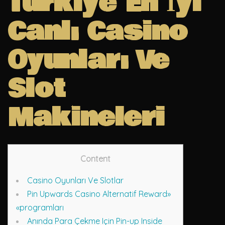
Türkiye En İyi
Canlı Casino
Oyunları Ve
Slot
Makineleri
Content
Casino Oyunları Ve Slotlar
Pin Upwards Casino Alternatif Reward»
«programları
Anında Para Çekme Için Pin-up Inside