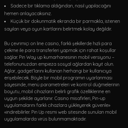
Sadece bir tıklama aldığından, nasıl yapılacağını
hemen anlayacaksınız.
Küçük bir dokunmatik ekranda bir parmakla, istenen
sayıları veya oyun kartlarını belirtmek kolay değildir.
Bu çevrimiçi on line casino, farklı şekillerde hızlı para
çekme ile para transferleri yapmak için rahat koşullar
sağlar. Pin Way up kumarhanesinin mobil versiyonu –
telefonunuzdan empieza sosyal ağlardan kayıt olun.
Ağlar, gadget’larını kullanan herhangi bir kullanıcıya
erişebilecek. Böyle bir mobil programın uyarlanması
sayesinde, menü parametreleri ve kontrol düğmelerinin
boyutu, mobil cihazların belirli grafik özelliklerine en
uygun şekilde ayarlanır. Casino misafirleri, Pin-up
uygulamalarını farklı cihazlara yükleyerek güvenle»
«indirebilirler. Pin Up resmi web sitesinde sunulan mobil
uygulamalarda virüs bulunmamaktadır.