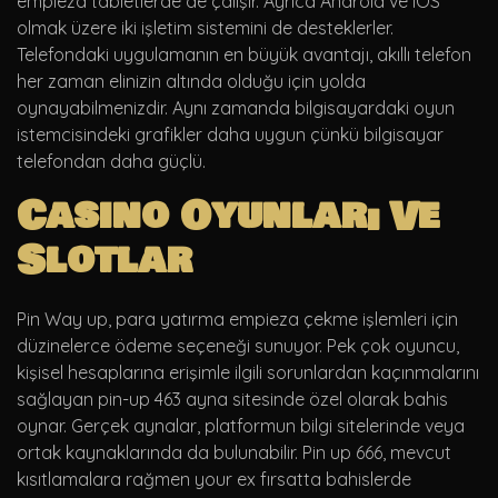
empieza tabletlerde de çalışır. Ayrıca Android ve iOS
olmak üzere iki işletim sistemini de desteklerler.
Telefondaki uygulamanın en büyük avantajı, akıllı telefon
her zaman elinizin altında olduğu için yolda
oynayabilmenizdir. Aynı zamanda bilgisayardaki oyun
istemcisindeki grafikler daha uygun çünkü bilgisayar
telefondan daha güçlü.
Casino Oyunları Ve
Slotlar
Pin Way up, para yatırma empieza çekme işlemleri için
düzinelerce ödeme seçeneği sunuyor. Pek çok oyuncu,
kişisel hesaplarına erişimle ilgili sorunlardan kaçınmalarını
sağlayan pin-up 463 ayna sitesinde özel olarak bahis
oynar. Gerçek aynalar, platformun bilgi sitelerinde veya
ortak kaynaklarında da bulunabilir. Pin up 666, mevcut
kısıtlamalara rağmen your ex fırsatta bahislerde