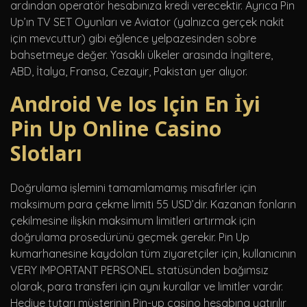
ardından operatör hesabınıza kredi verecektir. Ayrıca Pin
Up’ın TV SET Oyunları ve Aviator (yalnızca gerçek nakit
için mevcuttur) gibi eğlence yelpazesinden sobre
bahsetmeye değer. Yasaklı ülkeler arasında İngiltere,
ABD, İtalya, Fransa, Cezayir, Pakistan yer alıyor.
Android Ve Ios Için En İyi
Pin Up Online Casino
Slotları
Doğrulama işlemini tamamlamamış misafirler için
maksimum para çekme limiti 55 USD’dir. Kazanan fonların
çekilmesine ilişkin maksimum limitleri artırmak için
doğrulama prosedürünü geçmek gerekir. Pin Up
kumarhanesine kaydolan tüm ziyaretçiler için, kullanıcının
VERY IMPORTANT PERSONEL statüsünden bağımsız
olarak, para transferi için aynı kurallar ve limitler vardır.
Hediye tutarı müşterinin Pin-up casino hesabına yatırılır