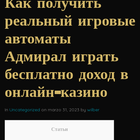
Как получить
реальный игровые
автоматы
Адмирал играть
бесплатно доход в
онлайн-казино
In
Uncategorized
on marzo 31, 2023 by
wilber
Статьи