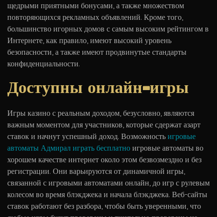
щедрыми приятными бонусами, а также множеством
повторяющихся рекламных объявлений. Кроме того,
большинство игорных домов с самым высоким рейтингом в
Интернете, как правило, имеют высокий уровень
безопасности, а также имеют продвинутые стандарты
конфиденциальности.
Доступны онлайн-игры
Игры казино с реальным доходом, безусловно, являются
важным моментом для участников, которые сдержат азарт
ставок и начнут успешный доход. Возможность
игровые
автоматы Адмирал играть бесплатно
игровые автоматы во
хорошем качестве интернет около этом безвозмездно и без
регистрации. Они варьируются от динамичной игры,
связанной с игровыми автоматами онлайн, до игр с рулевым
колесом во время блэкджека и начала блэкджека. Веб-сайты
ставок работают без разбора, чтобы быть уверенными, что