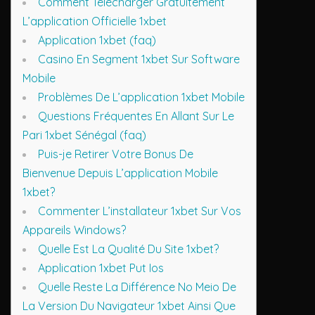
Comment Télécharger Gratuitement
L’application Officielle 1xbet
Application 1xbet (faq)
Casino En Segment 1xbet Sur Software
Mobile
Problèmes De L’application 1xbet Mobile
Questions Fréquentes En Allant Sur Le
Pari 1xbet Sénégal (faq)
Puis-je Retirer Votre Bonus De
Bienvenue Depuis L’application Mobile
1xbet?
Commenter L’installateur 1xbet Sur Vos
Appareils Windows?
Quelle Est La Qualité Du Site 1xbet?
Application 1xbet Put Ios
Quelle Reste La Différence No Meio De
La Version Du Navigateur 1xbet Ainsi Que