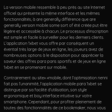
La version mobile ressemble à peu près au site Internet
officiel qui présente la même interface et les mêmes
fonctionnalités, à are generally différence que are
generally version mobile some sort of été créée put être
légère et accessible à chacun. Le processus d’inscription
est simple et facile à surveiller pour les derniers clients.
L’application 1xbet vous offre par conséquent un
éventail très large de jeux en ligne, les joueurs avez de
nombreuses options à le disposition pour apprécier la
saveur des offres para paris sportifs et de jeux en ligne
1xbet en se promenant sur mobile.
Contrairement au site» «mobile, dont l’optimisation nenni
fait pas l’unanimité, l’application mobile para 1xbet se
distingue par sa facilité d’utilisation, son style
ergonomique et boy interface intuitive sur votre
smartphone. Cependant, pour profiter pleinement de
toutes des fonctionnalités de ce bookmaker, nous vous