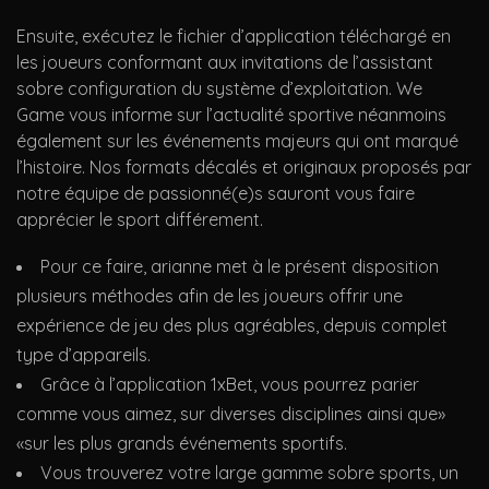
Ensuite, exécutez le fichier d’application téléchargé en
les joueurs conformant aux invitations de l’assistant
sobre configuration du système d’exploitation. We
Game vous informe sur l’actualité sportive néanmoins
également sur les événements majeurs qui ont marqué
l’histoire. Nos formats décalés et originaux proposés par
notre équipe de passionné(e)s sauront vous faire
apprécier le sport différement.
Pour ce faire, arianne met à le présent disposition
plusieurs méthodes afin de les joueurs offrir une
expérience de jeu des plus agréables, depuis complet
type d’appareils.
Grâce à l’application 1xBet, vous pourrez parier
comme vous aimez, sur diverses disciplines ainsi que»
«sur les plus grands événements sportifs.
Vous trouverez votre large gamme sobre sports, un