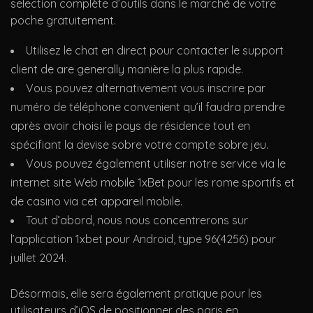
selection complète d’outils dans le marché de votre
poche gratuitement.
Utilisez le chat en direct pour contacter le support
client de are generally manière la plus rapide.
Vous pouvez alternativement vous inscrire par
numéro de téléphone convenient qu’il faudra prendre
après avoir choisi le pays de résidence tout en
spécifiant la devise sobre votre compte sobre jeu.
Vous pouvez également utiliser notre service via le
internet site Web mobile 1xBet pour les rome sportifs et
de casino via cet appareil mobile.
Tout d’abord, nous nous concentrerons sur
l’application 1xbet pour Android, type 96(4256) pour
juillet 2024.
Désormais, elle sera également pratique pour les
utilisateurs d’iOS de positionner des paris en