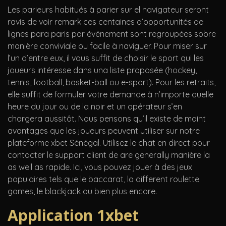
Les parieurs habitués à parier sur el navigateur seront
ravis de voir remark ces centaines d’opportunités de
lignes para paris par événement sont regroupées sobre
manière conviviale ou facile à naviguer. Pour miser sur
l’un d’entre eux, il vous suffit de choisir le sport qui les
joueurs intéresse dans una liste proposée (hockey,
tennis, football, basket-ball ou e-sport). Pour les retraits,
elle suffit de formuler votre demande à n’importe quelle
heure du jour ou de la noir et un opérateur s’en
chargera aussitôt. Nous pensons qu’il existe de maint
avantages que les joueurs peuvent utiliser sur notre
plateforme xbet Sénégal. Utilisez le chat en direct pour
contacter le support client de are generally manière la
as well as rapide. Ici, vous pouvez jouer à des jeux
populaires tels que le baccarat, la different roulette
games, le blackjack ou bien plus encore.
Application 1xbet