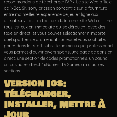
recommandons de télécharger l’APK. Le site Web officiel
de 1xBet. SN sony ericsson concentre sur la fourniture
entre ma meilleure expérience de jeu en ligne aux
utilisateurs. La site d’accueil du internet site Web affiche
tous les jeux en immediate qui se déroulent avec des
taxe en direct, et vous pouvez sélectionner n’importe
quel sport en se promenant sur lequel vous souhaitez
parier dans la liste. Il subsiste un menu quel professionnel
vous permet d’ouvrir divers sports, une page de paris en
direct, une section de codes promotionnels, un casino,
un casino en direct, 1xGames, TVGames ain d’autres
sections.
Version Ios:
Télécharger,
Installer, Mettre À
Jour