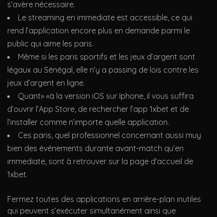
s’avère nécessaire.
Le streaming en immediate est accessible, ce qui
rend l’application encore plus en demande parmi le
public qui aime les paris.
Même si les paris sportifs et les jeux d’argent sont
légaux au Sénégal, elle n’y a passing de lois contre les
jeux d’argent en ligne.
Quant» «à la version iOS sur Iphone, il vous suffira
d’ouvrir l’App Store, de rechercher l’app 1xbet et de
l’installer comme n’importe quelle application.
Ces paris, quel professionnel concernant aussi muy
bien des événements durante avant-match qu’en
immediate, sont à retrouver sur la page d’accueil de
1xbet.
Fermez toutes des applications en arrière-plan inutiles
qui peuvent s’exécuter simultanément ainsi que