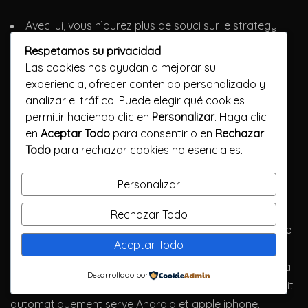
Avec lui, vous n’aurez plus de souci sur le strategy
technique tel os quais la gestion sobre vos paris, la
Respetamos su privacidad
reconstitution de votre compte ou bien votre retrait
Las cookies nos ayudan a mejorar su
d’argent.
experiencia, ofrecer contenido personalizado y
Tous les amusements du casino 1xBet fonctionnent
analizar el tráfico. Puede elegir qué cookies
permitir haciendo clic en
Personalizar
. Haga clic
en douceur et la table de jeu virtuelle vous permet de
en
Aceptar Todo
para consentir o en
Rechazar
parier confortablement sans aucune attente.
Todo
para rechazar cookies no esenciales.
Le twenty-eight juillet 2022, the bookmaker en
segment 1xBet SN, destiné à offrir votre expérience de
Personalizar
london sportifs en hachure de qualité, some sort of
lancé la version 4. 12, quel professionnel est la dernière
Rechazar Todo
version de l’application mobile de rome sportifs en ligne
Aceptar Todo
iOS.
L’avantage avec are generally dernière version para
Desarrollado por
l’application mobile1xBet, c’est que sa mise à jour ze fait
automatiquement serve Android et apple iphone.