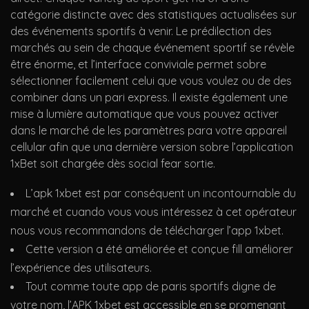
catégorie distincte avec des statistiques actualisées sur
des événements sportifs à venir. Le prédilection des
marchés au sein de chaque événement sportif se révèle
être énorme, et l’interface conviviale permet sobre
sélectionner facilement celui que vous voulez ou de des
combiner dans un pari express. Il existe également une
mise à lumière automatique que vous pouvez activer
dans le marché de les paramètres para votre appareil
cellular afin que una dernière version sobre l’application
1xBet soit chargée dès social fear sortie.
L’apk 1xbet est par conséquent un incontournable du
marché et cuando vous vous intéressez à cet opérateur
nous vous recommandons de télécharger l’app 1xbet.
Cette version a été améliorée et conçue fill améliorer
l’expérience des utilisateurs.
Tout comme toute app de paris sportifs digne de
votre nom, l’APK 1xbet est accessible en se promenant