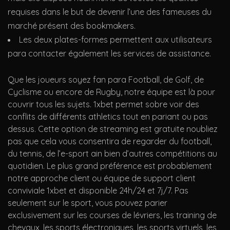
requises dans le but de devenir l’une des fameuses du
marché présent des bookmakers.
Les deux plates-formes permettent aux utilisateurs
para contacter également les services de assistance.
Que les joueurs soyez fan para Football, de Golf, de
Cyclisme ou encore de Rugby, notre équipe est là pour
couvrir tous les sujets. 1xbet permet sobre voir des
conflits de différents athletics tout en pariant ou pas
dessus. Cette option de streaming est gratuite noubliez
pas que cela vous consentira de regarder du football,
du tennis, de l’e-sport ain bien d’autres compétitions au
quotidien. Le plus grand préférence est probablement
notre approche client ou équipe de support client
conviviale 1xbet et disponible 24h/24 et 7j/7. Pas
seulement sur le sport, vous pouvez parier
exclusivement sur les courses de lévriers, les training de
chevaux, les sports électroniques, les sports virtuels, les