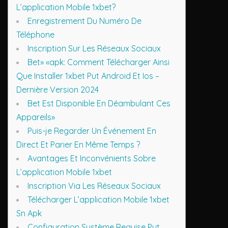
L’application Mobile 1xbet?
Enregistrement Du Numéro De
Téléphone
Inscription Sur Les Réseaux Sociaux
Bet» «apk: Comment Télécharger Ainsi
Que Installer 1xbet Put Android Et Ios –
Dernière Version 2024
Bet Est Disponible En Déambulant Ces
Appareils»
Puis-je Regarder Un Événement En
Direct Et Parier En Même Temps ?
Avantages Et Inconvénients Sobre
L’application Mobile 1xbet
Inscription Via Les Réseaux Sociaux
Télécharger L’application Mobile 1xbet
Sn Apk
Configuration Système Requise Put