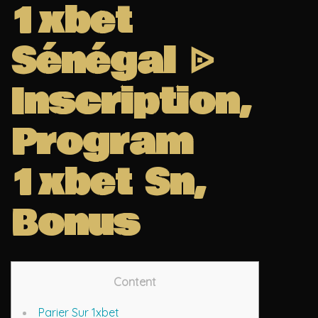
1xbet
Sénégal ᐉ
Inscription,
Program
1xbet Sn,
Bonus
Content
Parier Sur 1xbet