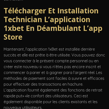
Télécharger Et Installation
Technician L’application
1xbet En Déambulant L’app
Store
Maintenant, l’application 1xBet est installée derrière
succès et elle est prête à être utilisée. Vous pouvez donc
vous connecter à le présent compte personnel ou en
créer este nouveau si vous n’êtes pas encore inscrit et
commencer à parier et à gagner para l’argent réel. Les
méthodes de paiement sont faciles à suivre et efficaces
pour effectuer des transactions en hachure.
L’application fournit également des fonctions de retrait
rapide put» «le confort des utilisateurs. Ceci est
également disponible pour les clients existants et les
nouveaux utilisateurs.