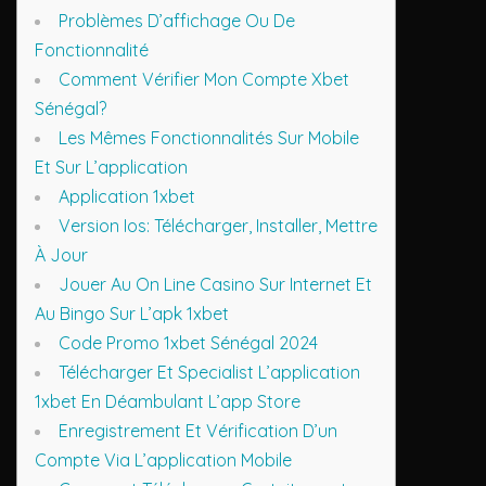
Problèmes D’affichage Ou De
Fonctionnalité
Comment Vérifier Mon Compte Xbet
Sénégal?
Les Mêmes Fonctionnalités Sur Mobile
Et Sur L’application
Application 1xbet
Version Ios: Télécharger, Installer, Mettre
À Jour
Jouer Au On Line Casino Sur Internet Et
Au Bingo Sur L’apk 1xbet
Code Promo 1xbet Sénégal 2024
Télécharger Et Specialist L’application
1xbet En Déambulant L’app Store
Enregistrement Et Vérification D’un
Compte Via L’application Mobile