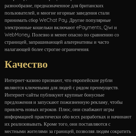
разнообразие, предназначенное для британских
пользователей, и многие игорные заведения стали
принимать сбор WeChat Pay. Другие популярные
электронные кошельки включают ePayments, Qiwi и
WebMoney. Полезно и менее опасно по сравнению со
страницей, запрашивающей альтернативы и часто
налагающей более строгие ограничения.
Качество
Интернет-казино признают, что европейские рубли
являются ключевыми для людей с рядом преимуществ.
Интернет-сайты публикуют крупные бонусные
предложения и запускают пожизненную рекламу, чтобы
привлечь новых игроков. Плюс, они снабжают игры
информацией практически обо всех разработках и начинают
их реализовывать. Кроме того, они поставляются с
местными жителями за границей, позволяя людям сократить