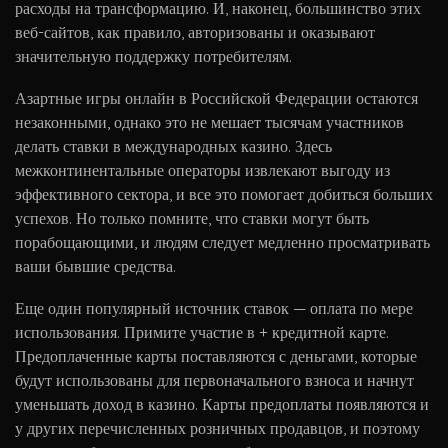
расходы на трансформацию. И, наконец, большинство этих
веб-сайтов, как правило, авторизованы и оказывают
значительную поддержку потребителям.
Азартные игры онлайн в Российской Федерации остаются
незаконными, однако это не мешает тысячам участников
делать ставки в международных казино. Здесь
межконтинентальные операторы извлекают выгоду из
эффективного сектора, и все это помогает добиться больших
успехов. Но только помните, что ставки могут быть
порабощающими, и людям следует медленно просматривать
ваши бывшие средства.
Еще один популярный источник ставок — оплата по мере
использования. Примите участие в + кредитной карте.
Предоплаченные карты поставляются с деньгами, которые
будут использованы для первоначального взноса и начнут
уменьшать доход в казино. Карты предоплаты появляются и
у других перечисленных розничных продавцов, и поэтому