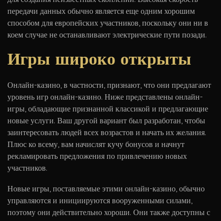
передачи данных обычно является еще одним хорошим
способом для европейских участников, поскольку они ни в
коем случае не останавливают электрические пути позади.
Игры широко открыты
Онлайн-казино, в частности, признают, что они предлагают
уровень игр онлайн-казино. Ниже представлены онлайн-
игры, обладающие признанной классикой и предлагающие
новые услуги. Ваш другой вариант был разработан, чтобы
заинтересовать людей всех возрастов и начать их желания.
Плюс ко всему, вам начислят кучу бонусов и начнут
рекламировать предложения по привлечению новых
участников.
Новые игры, поставляемые этими онлайн-казино, обычно
управляются и инициируются вооруженными силами,
поэтому они действительно хороши. Они также доступны с