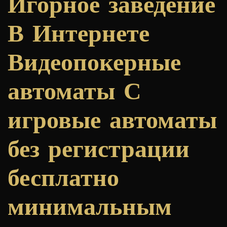
Игорное заведение
В Интернете
Видеопокерные
автоматы С
игровые автоматы
без регистрации
бесплатно
минимальным