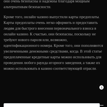
они очень безопасны и надежны благодаря мощным
альтернативам безопасности.
Кроме того, онлайн-казино выпустили карты предоплаты.
Карты предоплаты очень легко оформить и предоставить
людям для быстрого внесения первоначального взноса в
онлайн-казино. К счастью, они безопасны, поскольку не
требуют нового пароля или, возможно,
идентификационного номера. Кроме того, они пополняются
увеличенными денежными средствами, когда. В этой статье
предоплаченные кредитные карты можно использовать для
проведения любого раунда игорного заведения, а также их
можно использовать в казино соответствующей отрасли.
8