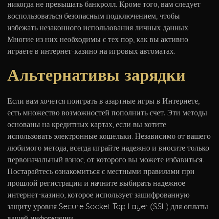
никогда не превышать банкролл. Кроме того, вам следует
воспользоваться безопасным подключением, чтобы
избежать незаконного использования личных данных.
Многие из них необходимы с тех пор, как вы активно
играете в интернет-казино на игровых автоматах.
Альтернативы зарядки
Если вам хочется поиграть в азартные игры в Интернете,
есть множество возможностей пополнить счет. Эти методы
основаны на кредитных картах, если вы хотите
использовать электронные кошельки. Независимо от вашего
любимого метода, всегда играйте надежно и вносите только
первоначальный взнос, от которого вы можете избавиться.
Постарайтесь ознакомиться с местными правилами при
прошлой регистрации и начните выбирать надежное
интернет-казино, которое использует зашифрованную
защиту уровня Secure Socket Top Layer (SSL) для оплаты
вашей информации.