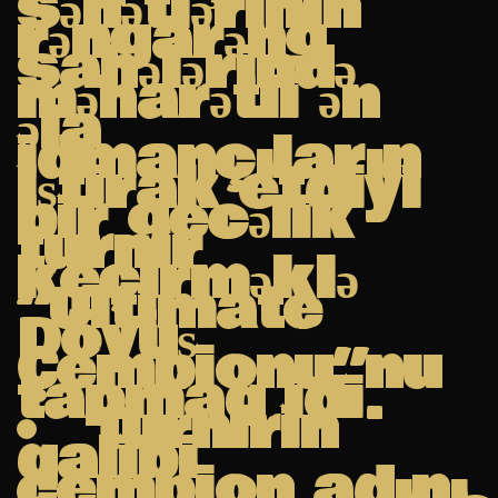
sənətlərinin
rəngarəng
sahələrində
məharətli ən
əla
idmançıların
iştirak etdiyi
bir gecəlik
turnir
keçirməklə
“Ultimate
Döyüş
Çempionu”nu
tapmaq idi.
Turnirin
qalibi
çempion adını