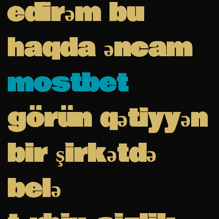
edirəm bu
haqda əncam
mostbet
görün qətiyyən
bir şirkətdə
belə