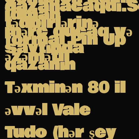
qazanacaqdı.S
idman
tədbirlərinə
mərc qucaq və
formal Pin Up
saytında
əzəmətli
qazanın
Təxminən 80 il
əvvəl Vale
Tudo (hər şey