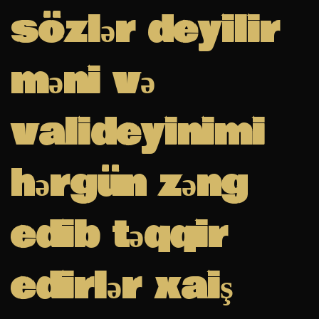
sözlər deyilir
məni və
valideyinimi
hərgün zəng
edib təqqir
edirlər xaiş