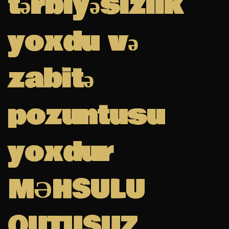
tərbiyəsizlik
yoxdu və
zabitə
pozuntusu
yoxdur
MƏHSULU
QUTUSUZ