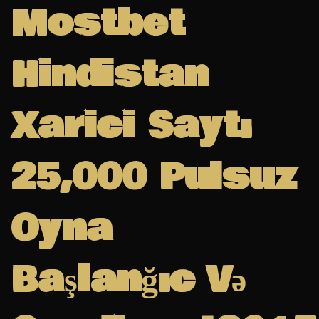
Mostbet
Hindistan
Xarici Saytı
25,000 Pulsuz
Oyna
Başlanğıc Və