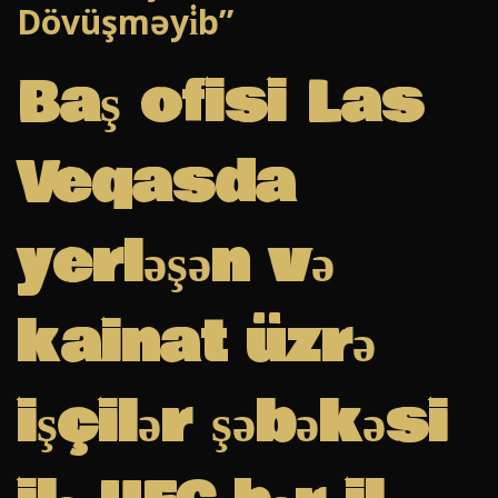
Dövüşməyi̇b”
Baş ofisi Las
Veqasda
yerləşən və
kainat üzrə
işçilər şəbəkəsi