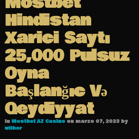
Mostbet
Hindistan
Xarici Saytı
25,000 Pulsuz
Oyna
Başlanğıc Və
Qeydiyyat
In
Mostbet AZ Casino
on marzo 07, 2023 by
wilber