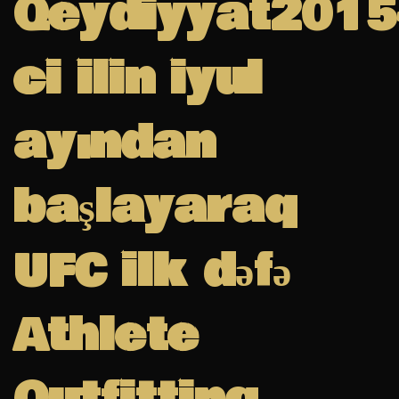
Qeydiyyat
2015
ci ilin iyul
ayından
başlayaraq
UFC ilk dəfə
Athlete