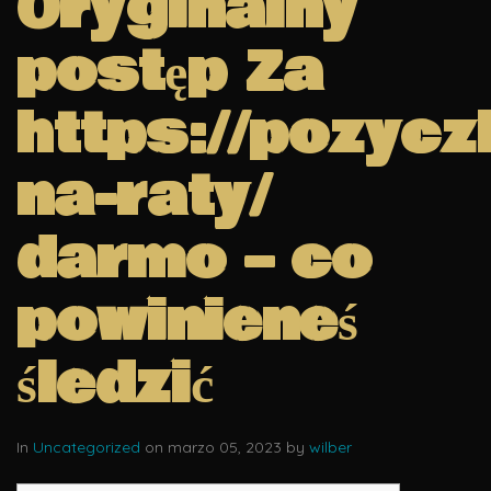
Oryginalny
postęp Za
https://pozycz
na-raty/
darmo – co
powinieneś
śledzić
In
Uncategorized
on marzo 05, 2023 by
wilber