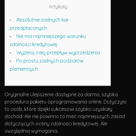
Artykuły
Absolutnie żadnych kar
przedpłaconych
Nie ma najmniejszego warunku
zdolności kredytowej
Wyzeruj cały przepływ wyprzedzenia
Po prostu żadnych podziałów
plemiennych
Oryginalne ulepszenie dostępne za darmo, szybka
procedura pakietu oprogramowania online. Dotyczyło
to osób, które dzięki sukcesowi szybko uzyskały
dochód. Ale nie powinno to mieć najmniejszych zasad
dotyczących oceny zdolności kredytowej. Ale
uwzględnia wymagania.