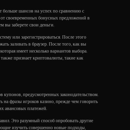
ют больше шансов на успех по сравнению с
т от своевременных бонусных предложений в
м вы заберете свои деньги.
стему или зарегистрироваться. После этого
ать заливать в браузер. После того, как вы
которая имеет несколько вариантов выбора.
также признает криптовалюты, такие как
ов купонов, предусмотренных законодательством.
ть на фразы игроков казино, прежде чем говорить
их авансовых платежей.
равил. Это разумный способ опробовать другие
ляющие изучить совершенно новые подходы,