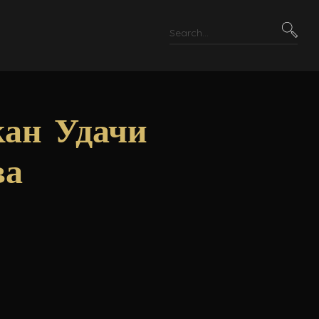
кан Удачи
ва