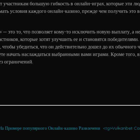
ет участникам большую гибкость в онлайн-играх, которые эти л
имать условия каждого онлайн-казино, прежде чем получить это 
 — это то, что позволяет кому-то исключить новую выплату, а н
тников, которые хотят улучшить ее и становятся победителями.
ке, чтобы убедиться, что он действительно дошел до их обычного
ожете начать наслаждаться выбранными вами играми. Кроме того,
ез ограничений.
 На Примере популярного Онлайн-казино Развлечени
<tg>Vulkanbet Ca