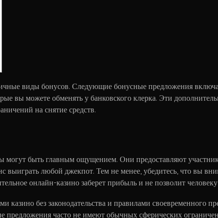
ичные виды бонусов. Следующие бонусные предложения включают
орые вы можете обменять у банковского клерка. Эти дополнитель
аничений на снятие средств.
сы могут быть главным ощущением.
Они предоставляют участник
нс выиграть любой джекпот. Тем не менее, убедитесь, что вы вн
нительное онлайн-казино заберет прибыль и не позволит человек
 казино без законодательства и правилами своевременного пред
ные предложения часто не имеют обычных сферических ограниче