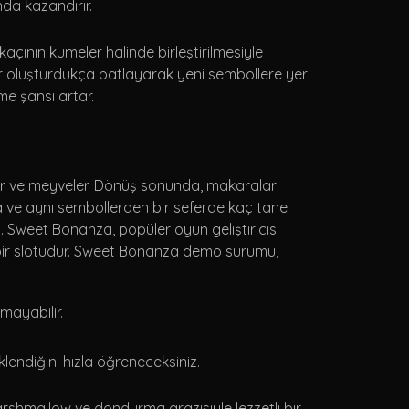
da kazandırır.
ının kümeler halinde birleştirilmesiyle
ar oluşturdukça patlayarak yeni sembollere yer
me şansı artar.
ler ve meyveler. Dönüş sonunda, makaralar
 ve aynı sembollerden bir seferde kaç tane
m. Sweet Bonanza, popüler oyun geliştiricisi
i bir slotudur. Sweet Bonanza demo sürümü,
mayabilir.
endiğini hızla öğreneceksiniz.
rshmallow ve dondurma arazisiyle lezzetli bir