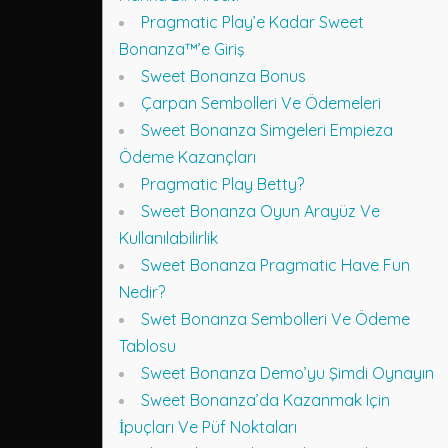
Pragmatic Play’e Kadar Sweet
Bonanza™’e Giriş
Sweet Bonanza Bonus
Çarpan Sembolleri Ve Ödemeleri
Sweet Bonanza Simgeleri Empieza
Ödeme Kazançları
Pragmatic Play Betty?
Sweet Bonanza Oyun Arayüz Ve
Kullanılabilirlik
Sweet Bonanza Pragmatic Have Fun
Nedir?
Swet Bonanza Sembolleri Ve Ödeme
Tablosu
Sweet Bonanza Demo’yu Şimdi Oynayın
Sweet Bonanza’da Kazanmak Için
İpuçları Ve Püf Noktaları