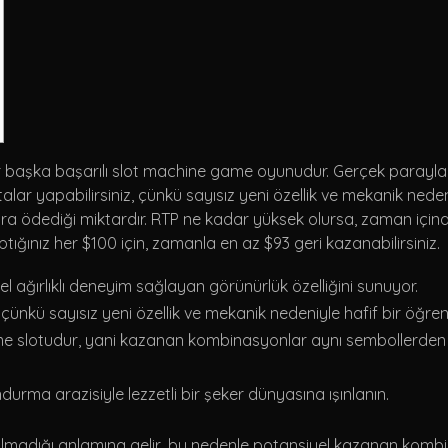
r başka başarılı slot machine game oyunudur. Gerçek paray
talar yapabilirsiniz, çünkü sayısız yeni özellik ve mekanik nede
a ödediği miktardır. RTP ne kadar yüksek olursa, zaman içinde
ptığınız her $100 için, zamanla en az $93 geri kazanabilirsiniz.
 ağırlıklı deneyim sağlayan görünürlük özelliğini sunuyor.
 çünkü sayısız yeni özellik ve mekanik nedeniyle hafif bir öğrenm
slotudur, yani kazanan kombinasyonlar aynı sembollerden birk
 arazisiyle lezzetli bir şeker dünyasına ışınlanın.
adığı anlamına gelir, bu nedenle potansiyel kazanan kombinas