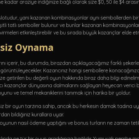
dar araziye indiğinize bağlı olarak size $0, 50 ile $4 arasın
tudur, yani kazanan kombinasyonlar aynı sembollerden birkaç
şitli tatlı semboller bulunur ve bunlar kazanan kombinasyonl
rmeleri etkinleştirebilir ve bu sırada büyük kazançlar elde et
tsiz Oynama
nı içerir, bu durumda, birazdan açıklayacağımız farklı şeker
görüntüleyecekler. Kazancınız hangi sembollere konacağınıza
ize getirilen bu değerli oyun hakkında biraz daha bilgi edineli
ayıcı kazançlar dünyasına dalmalarını sağlayan heyecan veric
unu ve temel mekaniklerini tanımak için harika bir yoldur.
siz bir oyun tarzına sahip, ancak bu herkesin damak tadına uy
rdan bildiğiniz kurallara uyar.
nun nasıl ödeme yaptığını ve bonus turların ne zaman tetikl
slında ne tür bir oyun aradığınıza bağlıdır. Yumuşak pembe ma