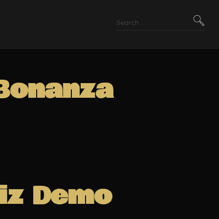
 Bonanza
siz Demo