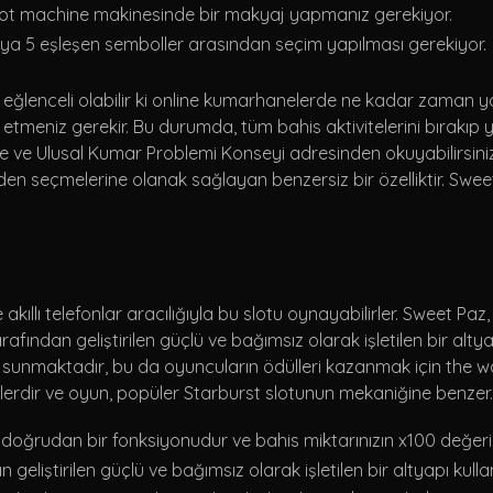
lot machine makinesinde bir makyaj yapmanız gerekiyor.
a 5 eşleşen semboller arasından seçim yapılması gerekiyor.
ğlenceli olabilir ki online kumarhanelerde ne kadar zaman ya
tmeniz gerekir. Bu durumda, tüm bahis aktivitelerini bırakıp ya
ve Ulusal Kumar Problemi Konseyi adresinden okuyabilirsiniz.
 seçmelerine olanak sağlayan benzersiz bir özelliktir. Sweet B
akıllı telefonlar aracılığıyla bu slotu oynayabilirler. Sweet Paz,
fından geliştirilen güçlü ve bağımsız olarak işletilen bir alt
viyesi sunmaktadır, bu da oyuncuların ödülleri kazanmak için t
velerdir ve oyun, popüler Starburst slotunun mekaniğine benzer.
oğrudan bir fonksiyonudur ve bahis miktarınızın x100 değerine
eliştirilen güçlü ve bağımsız olarak işletilen bir altyapı kul