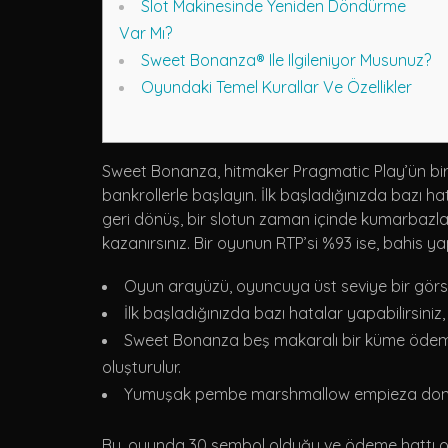
Slot Makinesinde Yeniden Döndürme
Var Mı?
Sweet Bonanza® Ile Ilgileniyor Musunuz?
Oyundaki Temel Kurallar Ve Özellikler
Sweet Bonanza, hitmaker Pragmatic Play’ün bi
bankrollerle başlayın. İlk başladığınızda bazı ha
geri dönüş, bir slotun zaman içinde kumarbazlar
kazanırsınız. Bir oyunun RTP’si %93 ise, bahis ya
Oyun arayüzü, oyuncuya üst seviye bir görsel
İlk başladığınızda bazı hatalar yapabilirsiniz,
Sweet Bonanza beş makaralı bir küme ödeme 
oluşturulur.
Yumuşak pembe marshmallow empieza dondurma
Bu, oyunda 30 sembol olduğu ve ödeme hattı olm