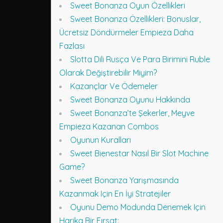
Sweet Bonanza Oyun Özellikleri
Sweet Bonanza Özellikleri: Bonuslar,
Ücretsiz Döndürmeler Empieza Daha
Fazlası
Slotta Dili Rusça Ve Para Birimini Ruble
Olarak Değiştirebilir Miyim?
Kazançlar Ve Ödemeler
Sweet Bonanza Oyunu Hakkında
Sweet Bonanza’te Şekerler, Meyve
Empieza Kazanan Combos
Oyunun Kuralları
Sweet Bienestar Nasıl Bir Slot Machine
Game?
Sweet Bonanza Yarışmasında
Kazanmak Için En İyi Stratejiler
Oyunu Demo Modunda Denemek Için
Harika Bir Fırsat: