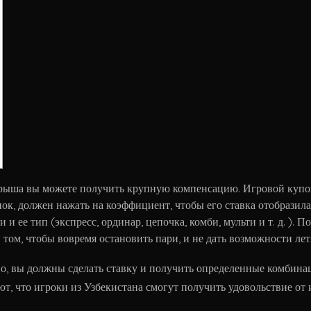
ыигрыша вы можете получить крупную компенсацию. Игровой купо
ок, должен нажать на коэффициент, чтобы его ставка отобразил
 и ее тип (экспресс, ординар, цепочка, комби, мульти и т. д. ). 
ом, чтобы вовремя остановить пари, и не дать возможности летя
но, вы должны сделать ставку и получить определенные комбина
, что игроки из Узбекистана смогут получить удовольствие от и