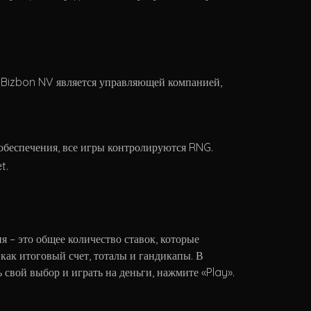
 Bizbon NV является управляющей компанией,
беспечения, все игры контролируются RNG.
t.
 – это общее количество ставок, которые
как итоговый счет, тоталы и гандикапы. В
свой выбор и играть на деньги, нажмите «Play».