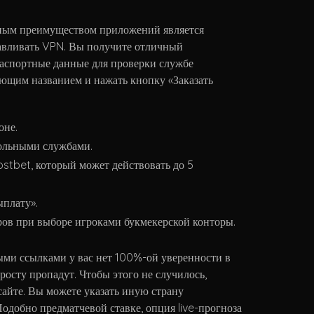
овным преимуществом приложений является
навливать VPN. Вы получите отличный
паспортные данные для проверки службе
вующим названием и нажать кнопку «Заказать
оне.
польными службами.
stbet, который может действовать до 5
ыплату».
ров при выборе игроками букмекерской конторы.
ыми ссылками у вас нет 100%-ой уверенности в
росту пропадут. Чтобы этого не случилось,
айте. Вы можете указать иную страну
одобно предматчевой ставке, опция live-прогноза