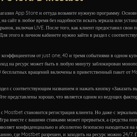
 магазин App Store и оттуда возьмите нужную программу. Осн
на сайт в любое время без надобности искать зеркала или уста
ынок, включая LIVE. После того, как клиент предоставил свои 
 Для этого в личном кабинете нужно зайти в раздел с соответст
 коэффициентом от just one, 40 и тремя событиями в одном куп
е вход на ресурс может быть в любую минуту заблокирован моно
50 бесплатных вращений включены в приветственный пакет от Mo
аздел с соответствующим названием и нажать кнопку «Заказать в
йте представлены хорошо, что является одним из ведущих факто
с Mostbet становится регистрация клиента. Но даже с зеркальн
Игра вместе с вашими ставками может прерваться, а средства поп
воляет конфиденциально и абсолютно безопасно находиться на с
ию, где Mostbet разрешен, и заходить на ресурс можно 24/7. П