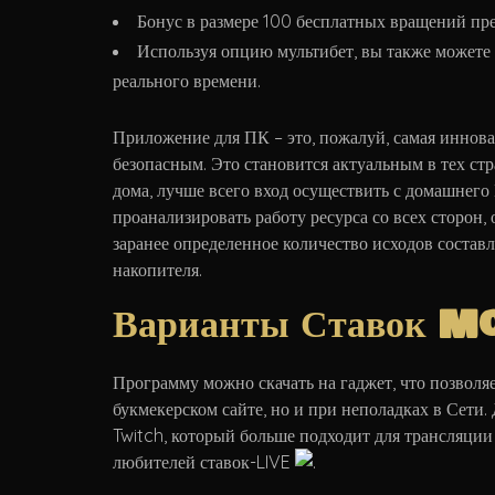
Бонус в размере 100 бесплатных вращений пре
Используя опцию мультибет, вы также можете 
реального времени.
Приложение для ПК – это, пожалуй, самая иннова
безопасным. Это становится актуальным в тех ст
дома, лучше всего вход осуществить с домашнего
проанализировать работу ресурса со всех сторон
заранее определенное количество исходов соста
накопителя.
Варианты Ставок M
Программу можно скачать на гаджет, что позволя
букмекерском сайте, но и при неполадках в Сети.
Twitch, который больше подходит для трансляции 
любителей ставок-LIVE
.