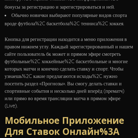
бонусы за регистрацию и зарегистрироваться и ней.
Обычно новички выбирают популярные видов спорта
вроде футбола%2C баскетбола%2C тенниса%2C хоккея.
Кнопка для регистрации находится а меню приложения в
правом нижнем углу. Каждый зарегистрированный и нашем
сайте пользователь бк может и прямом эфире смотреть
футбольные%2C хоккейные%2C баскетбольные и многие
которых матчи и конечно сделать ставку и спорт. Чтобы
узнаешь%2C какие предлагаются исходы%2C нужно
посетить раздел «Прогнозы». Вы смогу делать ставки и
спортивные события и несколько дней вперёд (прематч)
или прямо во время трансляции матча в прямом эфире
(Live).
Мобильное Приложение
Для Ставок Онлайн%3A