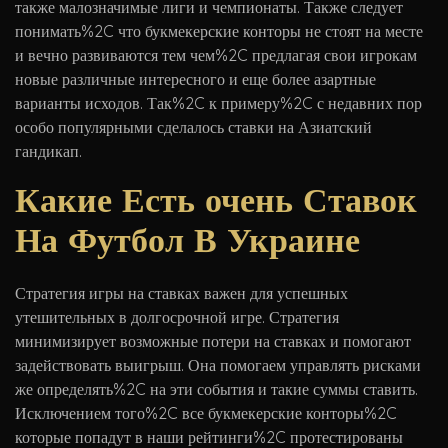
также малозначимые лиги и чемпионаты. Также следует
понимать%2C что букмекерские конторы не стоят на месте
и вечно развиваются тем чем%2C предлагая свои игрокам
новые различные интересного и еще более азартные
варианты исходов. Так%2C к примеру%2C с недавних пор
особо популярными сделалось ставки на Азиатский
гандикап.
Какие Есть очень Ставок
На Футбол В Украине
Стратегия игры на ставках важен для успешных
утешительных в долгосрочной игре. Стратегия
минимизирует возможные потери на ставках и помогают
задействовать выигрыш. Она помогаем управлять рисками
же определять%2C на эти события и такие суммы ставить.
Исключением того%2C все букмекерские конторы%2C
которые попадут в наши рейтинги%2C протестированы