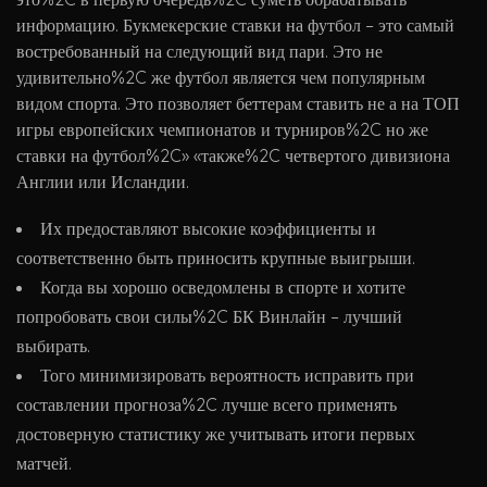
информацию. Букмекерские ставки на футбол – это самый
востребованный на следующий вид пари. Это не
удивительно%2C же футбол является чем популярным
видом спорта. Это позволяет беттерам ставить не а на ТОП
игры европейских чемпионатов и турниров%2C но же
ставки на футбол%2C» «также%2C четвертого дивизиона
Англии или Исландии.
Их предоставляют высокие коэффициенты и
соответственно быть приносить крупные выигрыши.
Когда вы хорошо осведомлены в спорте и хотите
попробовать свои силы%2C БК Винлайн – лучший
выбирать.
Того минимизировать вероятность исправить при
составлении прогноза%2C лучше всего применять
достоверную статистику же учитывать итоги первых
матчей.