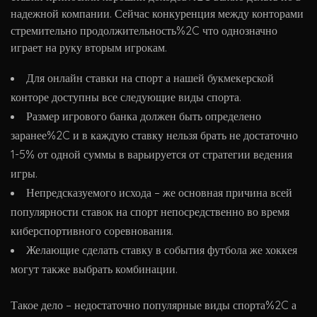
надежной компании. Сейчас конкуренция между конторами
стремительно продолжительность%2C что однозначно
играет на руку вторым игрокам.
Для онлайн ставки на спорт а нашей букмекерской
конторе доступны все следующие виды спорта.
Размер игрового банка должен быть определено
заранее%2C и в каждую ставку нельзя брать не достаточно
1-5% от одной суммы в варьируется от стратегии ведения
игры.
Непредсказуемого исхода – же основная причина всей
популярности ставок на спорт непосредственно во время
киберспортивного соревнования.
Желающие сделать ставку в события футбола же хоккея
могут также выбрать комбинации.
Такое дело – недостаточно популярные виды спорта%2C а