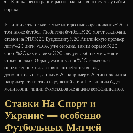
Кнопка регистрации расположена в верхнем углу сайта
справа.
И линии есть только самые интересные соревнования%2C в
том также футбол. Любители футбола%2C могут заключать
ставки на РПЛ%2C Бундеслигу%2C Английскую премьер-
лигу%2C лиги УЕФА уже сегодня. Таким образом%2C
спорт%2C как и ставки%2C следует любить же уделять
этому первых. Обращаем внимание%2C только для
определенных вида ставок потребуется вывод
дополнительных данных%2C например%2C тип покрытия
например статистика нарушений а т. д. Не лишним будет
мониторинг линии букмекеров же анализ коэффициентов.
Ставки На Спорт и
Украине — особенно
Футбольных Матчей