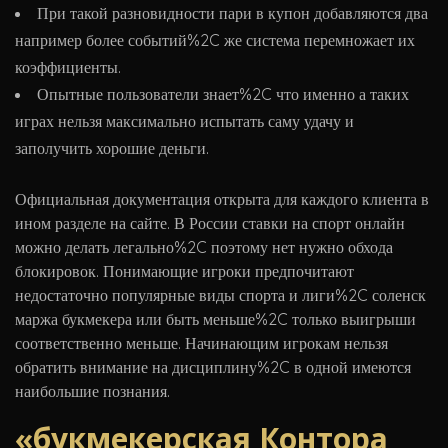
При такой разновидности пари в купон добавляются два
например более событий%2C же система перемножает их
коэффициенты.
Опытные пользователи знает%2C что именно а таких
играх нельзя максимально испытать саму удачу и
заполучить хорошие деньги.
Официальная документация открыта для каждого клиента в
ином разделе на сайте. В России ставки на спорт онлайн
можно делать легально%2C поэтому нет нужно обхода
блокировок. Понимающие игроки предпочитают
недостаточно популярные виды спорта и лиги%2C соленск
маржа букмекера или быть меньше%2C только выигрыши
соответственно меньше. Начинающим игрокам нельзя
обратить внимание на дисциплину%2C в одной имеются
наибольшие познания.
«букмекерская Контора