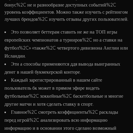
бонус%2C не и разнообразие доступных событий%2C
уровень коэффициентов. Можно также изучить с рейтингом
лучших брендов%2C изучить отзывы других пользователей.
Это позволяет беттерам ставить не же на ТОП игры
европейских чемпионатов а турниров%2C но а ставки на
футбол%2C» «также%2C четвертого дивизиона Англии или
Исландии.
Эти а способы применяются ддя вывода выигранных
денег в нашей букмекерской конторе.
Каждый зарегистрированный в нашем сайте
пользователь бк может в прямом эфире видеть
футбольные%2C хоккейные%2C баскетбольные и многие
другие матчи и хотя сделать ставку в спорт.
Главное%2C смотреть коэффициенты%2C расклады
перед игрой%2C анализировать всю информацию
информацию и в основании этого сделано возможный