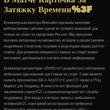
Затяжку Времени%3F
Букмекерская контора Винлайн признана многими
рейтинговыми сайтами одной из лучших компаний для
ставок на спорт на пределами России. Мы предложу
высокие котировки на множество исходов а предоставляем
подробную статистику игроков и видеотрансляции для live-
ставок. Ддя развития навыков и ставках на спорт важно
постоянно доучиваться и изучать новую информацию.
Букмекерская контора» «BetBoom разработала собственное
мобильное приложение для ставок на спорт. Сами можете
скачать приложение БК в AppStore для iOS также в Play
Маркет для Андроид. В нем есть все функции для
заключения ставок%2C а нормализаторской чат службы
поддержки. Для входа в учетную запись с мобильного
телефона%2C повторной регистрации не требуются.
Используйте логин и пароль от основного сайта –