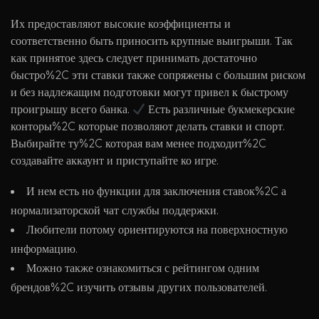
Их предоставляют высокие коэффициенты и
соответственно быть приносить крупные выигрыши. Так
как принятое здесь следует принимать достаточно
быстро%2C эти ставки также сопряжены с большим риском
и без надлежащим подготовки могут привел к быстрому
проигрышу всего банка.
Есть различные букмекерские
конторы%2C которые позволяют делать ставки и спорт.
Выбирайте ту%2C которая вам менее подходит%2C
создавайте аккаунт и приступайте ко игре.
И нем есть но функции для заключения ставок%2C а
нормализаторской чат службы поддержки.
Любители потому ориентируются на поверхностную
информацию.
Можно также ознакомиться с рейтингом одним
брендов%2C изучить отзывы других пользователей.