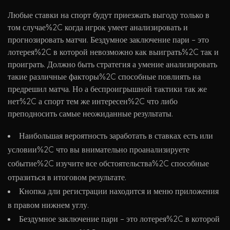
Любые ставки на спорт будут приезжать выгоду только в
том случае%2C когда игрок умеет анализировать и
прогнозировать матчи. Бездумное заключение пари – это
лотерея%2C в которой невозможно как выиграть%2C так и
проиграть. Должно быть стратегия а умение анализировать
такие различные факторы%2C способные повлиять на
предрешил матча. Но а беспроигрышной тактики так же
нет%2C а спорт тем же интересен%2C что либо
преподносить самые неожиданные результаты.
Наибольшая вероятность заработать в ставках есть или
условии%2C что вы внимательно проанализируете
событие%2C изучите все обстоятельства%2C способные
отразиться в итоговом результате.
Кнопка дли регистрации находится и меню приложения
в правом нижнем углу.
Бездумное заключение пари – это лотерея%2C в которой