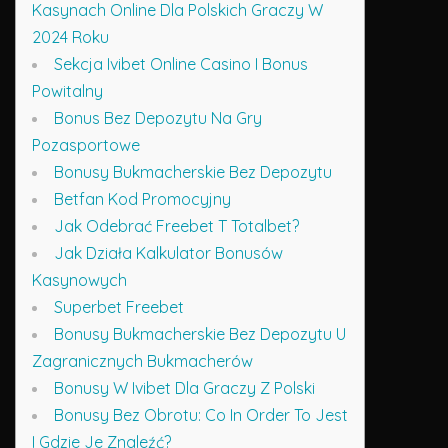
Kasynach Online Dla Polskich Graczy W
2024 Roku
Sekcja Ivibet Online Casino I Bonus
Powitalny
Bonus Bez Depozytu Na Gry
Pozasportowe
Bonusy Bukmacherskie Bez Depozytu
Betfan Kod Promocyjny
Jak Odebrać Freebet T Totalbet?
Jak Działa Kalkulator Bonusów
Kasynowych
Superbet Freebet
Bonusy Bukmacherskie Bez Depozytu U
Zagranicznych Bukmacherów
Bonusy W Ivibet Dla Graczy Z Polski
Bonusy Bez Obrotu: Co In Order To Jest
I Gdzie Je Znaleźć?