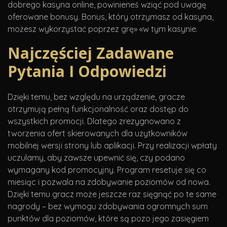
dobrego kasyna online, powinieneś wziąć pod uwagę
oferowane bonusy. Bonus, który otrzymasz od kasyna,
możesz wykorzystać poprzez grę» «w tym kasynie.
Najczęściej Zadawane
Pytania I Odpowiedzi
Dzięki temu, bez względu na urządzenie, gracze
otrzymują pełną funkcjonalność oraz dostęp do
wszystkich promocji. Dlatego zrezygnowano z
tworzenia ofert skierowanych dla użytkowników
mobilnej wersji strony lub aplikacji. Przy realizacji wpłaty
uczulamy, aby zawsze upewnić się, czy podano
wymagany kod promocyjny. Program resetuje się co
miesiąc i pozwala na zdobywanie poziomów od nowa.
Dzięki temu gracz może jeszcze raz sięgnąć po te same
nagrody – bez wymogu zdobywania ogromnych sum
punktów dla poziomów, które są pozo jego zasięgiem