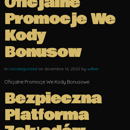
Oficjalne
Promocje We
Kody
Bonusow
In
Uncategorized
on diciembre 16, 2022 by
wilber
Oficjalne Promocje We Kody Bonusowe
Bezpieczna
Platforma