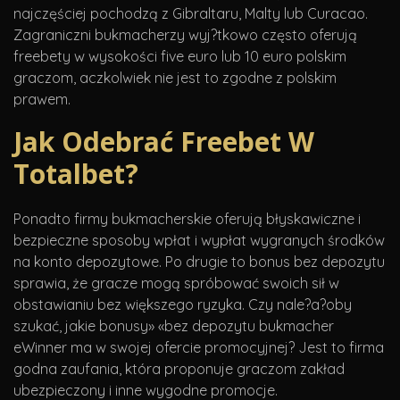
najczęściej pochodzą z Gibraltaru, Malty lub Curacao.
Zagraniczni bukmacherzy wyj?tkowo często oferują
freebety w wysokości five euro lub 10 euro polskim
graczom, aczkolwiek nie jest to zgodne z polskim
prawem.
Jak Odebrać Freebet W
Totalbet?
Ponadto firmy bukmacherskie oferują błyskawiczne i
bezpieczne sposoby wpłat i wypłat wygranych środków
na konto depozytowe. Po drugie to bonus bez depozytu
sprawia, że gracze mogą spróbować swoich sił w
obstawianiu bez większego ryzyka. Czy nale?a?oby
szukać, jakie bonusy» «bez depozytu bukmacher
eWinner ma w swojej ofercie promocyjnej? Jest to firma
godna zaufania, która proponuje graczom zakład
ubezpieczony i inne wygodne promocje.