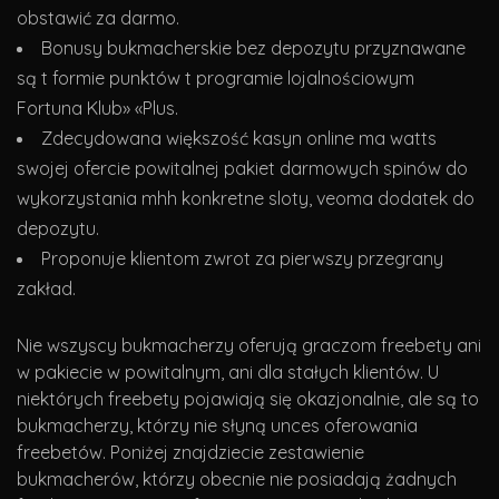
obstawić za darmo.
Bonusy bukmacherskie bez depozytu przyznawane
są t formie punktów t programie lojalnościowym
Fortuna Klub» «Plus.
Zdecydowana większość kasyn online ma watts
swojej ofercie powitalnej pakiet darmowych spinów do
wykorzystania mhh konkretne sloty, veoma dodatek do
depozytu.
Proponuje klientom zwrot za pierwszy przegrany
zakład.
Nie wszyscy bukmacherzy oferują graczom freebety ani
w pakiecie w powitalnym, ani dla stałych klientów. U
niektórych freebety pojawiają się okazjonalnie, ale są to
bukmacherzy, którzy nie słyną unces oferowania
freebetów. Poniżej znajdziecie zestawienie
bukmacherów, którzy obecnie nie posiadają żadnych