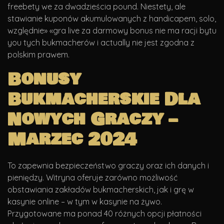
freebety we za dwadzieścia pound. Niestety, ale
stawianie kuponów akumulowanych z handicapem, solo,
względnie» «gra live za darmowy bonus nie ma racji bytu
you tych bukmacherów i actually nie jest zgodna z
polskim prawem.
Bonusy
Bukmacherskie Dla
Nowych Graczy –
Marzec 2024
To zapewnia bezpieczeństwo graczy oraz ich danych i
pieniędzy. Witryna oferuje zarówno możliwość
obstawiania zakładów bukmacherskich, jak i grę w
kasynie online – w tym w kasynie na żywo.
Przygotowane ma ponad 40 różnych opcji płatności