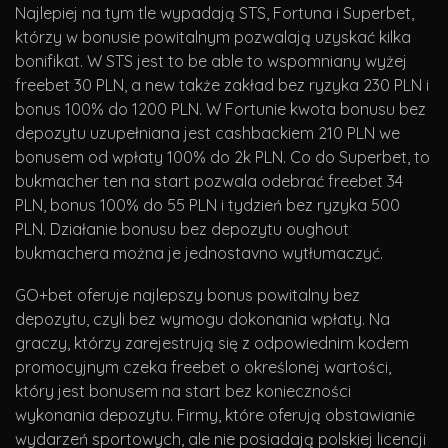
Najlepiej na tym tle wypadają STS, Fortuna i Superbet,
którzy w bonusie powitalnym pozwalają uzyskać kilka
bonifikat. W STS jest to be able to wspomniany wyżej
freebet 30 PLN, a new także zakład bez ryzyka 230 PLN i
bonus 100% do 1200 PLN. W Fortunie kwota bonusu bez
depozytu uzupełniana jest cashbackiem 210 PLN we
bonusem od wpłaty 100% do 2k PLN. Co do Superbet, to
bukmacher ten na start pozwala odebrać freebet 34
PLN, bonus 100% do 55 PLN i tydzień bez ryzyka 500
PLN. Działanie bonusu bez depozytu oughout
bukmachera można je jednostavno wytłumaczyć.
GO+bet oferuje najlepszy bonus powitalny bez
depozytu, czyli bez wymogu dokonania wpłaty. Na
graczy, którzy zarejestrują się z odpowiednim kodem
promocyjnym czeka freebet o określonej wartości,
który jest bonusem na start bez konieczności
wykonania depozytu. Firmy, które oferują obstawianie
wydarzeń sportowych, ale nie posiadają polskiej licencji