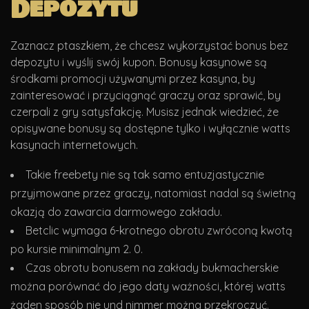
Depozytu
Zaznacz ptaszkiem, że chcesz wykorzystać bonus bez
depozytu i wyślij swój kupon. Bonusy kasynowe są
środkami promocji używanymi przez kasyna, by
zainteresować i przyciągnąć graczy oraz sprawić, by
czerpali z gry satysfakcję. Musisz jednak wiedzieć, że
opisywane bonusy są dostępne tylko i wyłącznie watts
kasynach internetowych.
Takie freebety nie są tak samo entuzjastycznie
przyjmowane przez graczy, natomiast nadal są świetną
okazją do zawarcia darmowego zakładu.
Betclic wymaga 6-krotnego obrotu zwróconą kwotą
po kursie minimalnym 2. 0.
Czas obrotu bonusem na zakłady bukmacherskie
można porównać do jego daty ważności, której watts
żaden sposób nie und nimmer można przekroczyć.