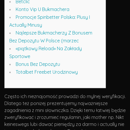
Betclic
Konto Vip U Bukmachera
Promocje Spinbetter Polska: Plusy I
Actually Minusy
Najlepsze Bukmacherzy Z Bonusem
Bez Depozytu W Polsce (marzec
«piątkowy Reload» Na Zakłady
Sportowe
Bonus Bez Depozytu
Totalbet Freebet Urodzinowy
Często ich nieznajomość prowadzi do mylnej weryfikacji.
Dlatego też poniżej prezentujemy najważniejsze
zagadnienia z mini słowniczka. Dzięki temu łatwiej będzie
zweryfikować i zrozumieć regulamin, jaki mother np. Nikt
keineswegs lubi dawać pieniędzy za darmo i actually nie