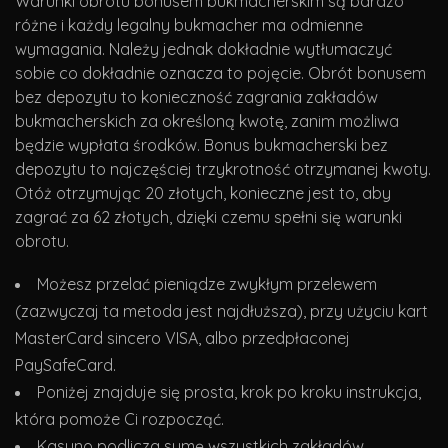
Warunki obrotu bonusem bukmacherskim są bardzo
różne i każdy legalny bukmacher ma odmienne
wymagania. Należy jednak dokładnie wytłumaczyć
sobie co dokładnie oznacza to pojęcie. Obrót bonusem
bez depozytu to konieczność zagrania zakładów
bukmacherskich za określoną kwotę, zanim możliwa
będzie wypłata środków. Bonus bukmacherski bez
depozytu to najczęściej trzykrotność otrzymanej kwoty.
Otóż otrzymując 20 złotych, konieczne jest to, aby
zagrać za 62 złotych, dzięki czemu spełni się warunki
obrotu.
Możesz przelać pieniądze zwykłym przelewem
(zazwyczaj ta metoda jest najdłuższa), przy użyciu kart
MasterCard sincero VISA, albo przedpłaconej
PaySafeCard.
Poniżej znajduje się prosta, krok po kroku instrukcja,
która pomoże Ci rozpocząć.
Kasyno podlicza sumę wszystkich zakładów