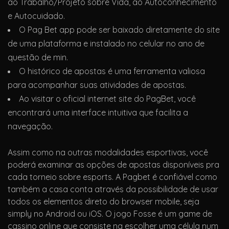
ao Trabalho/Projeto sobre Vida, ao Autoconhecimento
e Autocuidado.
O Pag Bet app pode ser baixado diretamente do site
de uma plataforma e instalado no celular no ano de
questão de min.
O histórico de apostas é uma ferramenta valiosa
para acompanhar suas atividades de apostas.
Ao visitar o oficial internet site do PagBet, você
encontrará uma interface intuitiva que facilita a
navegação.
Assim como na outras modalidades esportivas, você
poderá examinar as opções de apostas disponíveis pra
cada torneio sobre esports. A Pagbet é confiável como
também a casa conta através da possibilidade de usar
todos os elementos direto do browser mobile, seja
simply no Android ou iOS. O jogo Fosse é um game de
cassino online que consiste na escolher uma célula num