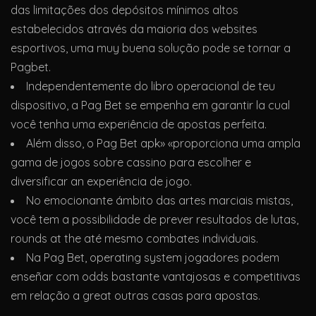
das limitações dos depósitos mínimos altos
estabelecidos através da maioria dos websites
esportivos, uma muy buena solução pode se tornar a
Pagbet.
Independentemente do libro operacional de teu
dispositivo, a Pag Bet se empenha em garantir la cual
você tenha uma experiência de apostas perfeita.
Além disso, o Pag Bet apk» «proporciona uma ampla
gama de jogos sobre cassino para escolher e
diversificar an experiência de jogo.
No emocionante ámbito das artes marciais mistas,
você tem a possibilidade de prever resultados de lutas,
rounds at the até mesmo combates individuais.
Na Pag Bet, operating system jogadores podem
enseñar com odds bastante vantajosas e competitivas
em relação a great outras casas para apostas.