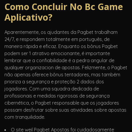
Como Concluir No Bc Game
Aplicativo?
Aparentemente, os ajudantes da Pagbet trabalham
24/7, e respondem totalmente em português, de
maneira rápida e eficaz. Enquanto os bônus Pagbet
podem ser 1 atrativo emocionante, é importante
lembrar que a confiabilidade é a pedra angular de
qualquer organizacion de apostas. Felizmente, o Pagbet
não apenas oferece bônus tentadores, mas também
prioriza a segurança e proteção 2 dados dos
jogadores. Com uma squadra dedicada de
profissionais e medidas rigorosas de segurança
cibernética, o Pagbet responsable que os jogadores
possam desfrutar sobre suas atividades sobre apostas
com tranquilidade.
O site weil Pagbet Apostas foi cuidadosamente