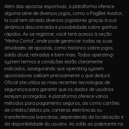
Além das apostas esportivas, a plataforma oferece
alguma série de diversos jogos, como o PagBet Aviator,
la cual tem atraído diversos jogadores graças à sua
dinâmica descontraída e possibilidade sobre ganhos
rápidos. Ao se registrar, você terá acesso à seção
“Minha Conta”, onde pode gerenciar todas as suas
atividades de apostas, como histórico sobre jogos,
saldo atual, retiradas e bem mais. Todos operating-
system termos e condições estão claramente
indicados, assegurando que operating system
apostadores saibam precisamente o que deducir.
Oficial site utiliza as mais recentes tecnologias de
segurança para garantir que os dados de usuários
estejam protegidos. A plataforma oferece vários
métodos para pagamento seguros, asi como cartões
de crédito/débito pix, carteiras eletrônicas ou
transferências bancárias, dependendo da localização e
da disponibilidade do usuário. As odds ao palpitante na