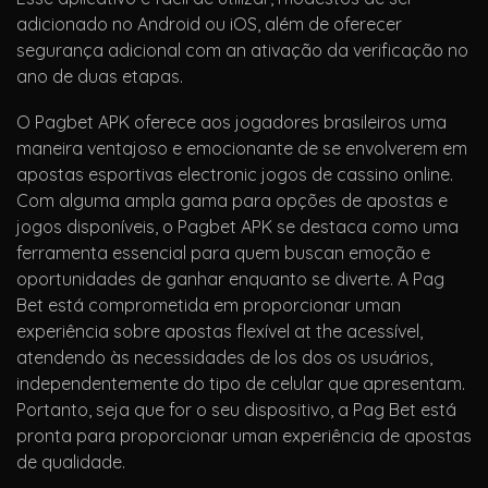
adicionado no Android ou iOS, além de oferecer
segurança adicional com an ativação da verificação no
ano de duas etapas.
O Pagbet APK oferece aos jogadores brasileiros uma
maneira ventajoso e emocionante de se envolverem em
apostas esportivas electronic jogos de cassino online.
Com alguma ampla gama para opções de apostas e
jogos disponíveis, o Pagbet APK se destaca como uma
ferramenta essencial para quem buscan emoção e
oportunidades de ganhar enquanto se diverte. A Pag
Bet está comprometida em proporcionar uman
experiência sobre apostas flexível at the acessível,
atendendo às necessidades de los dos os usuários,
independentemente do tipo de celular que apresentam.
Portanto, seja que for o seu dispositivo, a Pag Bet está
pronta para proporcionar uman experiência de apostas
de qualidade.