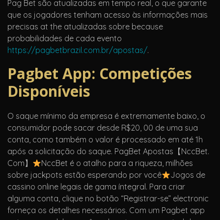
Pag Bet são atualizadas em tempo real, o que garante
que os jogadores tenham acesso às informações mais
precisas at the atualizadas sobre because
probabilidades de cada evento
https://pagbetbrazil.com.br/apostas/
.
Pagbet App: Competições
Disponíveis
O saque mínimo da empresa é extremamente baixo, o
consumidor pode sacar desde R$20, 00 de uma sua
conta, como também o valor é processado em até 1h
após a solicitação do saque. PagBet Apostas【NccBet.
Com】
NccBet é o atalho para a riqueza, milhões
sobre jackpots estão esperando por você
Jogos de
cassino online legais de gama íntegral. Para criar
alguma conta, clique no botão “Registrar-se” electronic
forneça os detalhes necessários. Com um Pagbet app