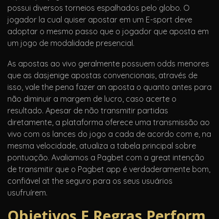
possui diversos torneios espalhados pelo globo. O
jogador la cual quiser apostar em um E-sport deve
adoptar o mesmo passo que o jogador que aposta em
um jogo de modalidade presencial.
As apostas ao vivo geralmente possuem odds menores
que as dasjenige apostas convencionais, através de
isso, vale the pena fazer an aposta o quanto antes para
não diminuir a margem de lucro, caso acerte o
resultado. Apesar de não transmitir partidas
diretamente, a plataforma oferece uma transmissão ao
vivo com os lances do jogo a cada de acordo com e, na
mesma velocidade, atualiza a tabela principal sobre
pontuação. Avaliamos a Pagbet com a great intenção
de transmitir que o Pagbet app é verdaderamente bom,
confiável at the seguro para os seus usuários
usufruírem.
Objetivos E Regras Perform