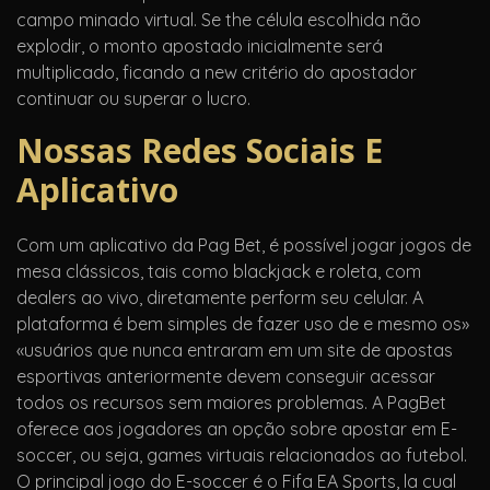
campo minado virtual. Se the célula escolhida não
explodir, o monto apostado inicialmente será
multiplicado, ficando a new critério do apostador
continuar ou superar o lucro.
Nossas Redes Sociais E
Aplicativo
Com um aplicativo da Pag Bet, é possível jogar jogos de
mesa clássicos, tais como blackjack e roleta, com
dealers ao vivo, diretamente perform seu celular. A
plataforma é bem simples de fazer uso de e mesmo os»
«usuários que nunca entraram em um site de apostas
esportivas anteriormente devem conseguir acessar
todos os recursos sem maiores problemas. A PagBet
oferece aos jogadores an opção sobre apostar em E-
soccer, ou seja, games virtuais relacionados ao futebol.
O principal jogo do E-soccer é o Fifa EA Sports, la cual