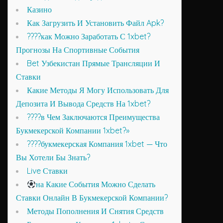
Казино
Как Загрузить И Установить Файл Apk?
????как Можно Заработать С 1xbet?
Прогнозы На Спортивные События
Bet Узбекистан Прямые Трансляции И
Ставки
Какие Методы Я Могу Использовать Для
Депозита И Вывода Средств На 1xbet?
????в Чем Заключаются Преимущества
Букмекерской Компании 1xbet?»
????букмекерская Компания 1xbet — Что
Вы Хотели Бы Знать?
Live Ставки
на Какие События Можно Сделать
Ставки Онлайн В Букмекерской Компании?
Методы Пополнения И Снятия Средств