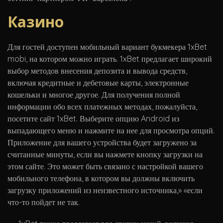
Казино
Для гостей доступен мобильный вариант букмекера 1xBet
mobi, на котором можно играть. 1xBet предлагает широкий
выбор методов внесения депозита и вывода средств,
включая кредитные и дебетовые карты, электронные
кошельки и многое другое. Для получения полной
информации обо всех платежных методах, пожалуйста,
посетите сайт 1xBet. Выберите опцию Android из
выпадающего меню и нажмите на нее для просмотра опций.
Приложение для вашего устройства будет загружено за
считанные минуты, если вы нажмете кнопку загрузки на
этом сайте. Это может быть связано с настройкой вашего
мобильного телефона, в котором вы должны включить
загрузку приложений из неизвестного источника,» «если
что-то пойдет не так.