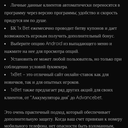
Личные данные клиентов автоматически переносятся в
программу через версию программы; удобство и скорость
придутся им по душе.
БК 1x Bet ежемесячно проводит битву купонов и дает
возможность игрокам получить дополнительный бонус.
Выберите опцию Android из выпадающего меню и
нажмите на нее для просмотра опций.
Установить ее может любой пользователь, но только при
соблюдении условий букмекера.
1xBet – это отличный сайт онлайн-ставок как для
новичков, так и для опытных игроков.
1xBet также предлагает ряд других акций для своих
клиентов, от “Аккумулятора дня” до Advancebet.
Это очень практичный подход, который обеспечивает
дополнительную защиту. Когда ваш счет привязан к номеру
мобильного телефона, нет опасности быть взломанным,