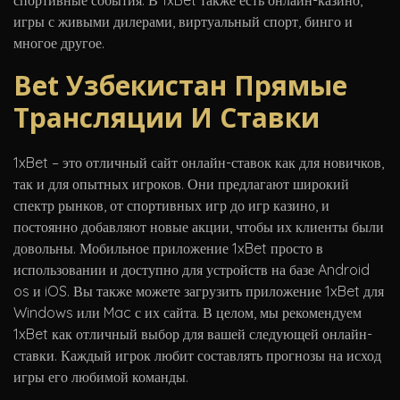
спортивные события. В 1xBet также есть онлайн-казино,
игры с живыми дилерами, виртуальный спорт, бинго и
многое другое.
Bet Узбекистан Прямые
Трансляции И Ставки
1xBet – это отличный сайт онлайн-ставок как для новичков,
так и для опытных игроков. Они предлагают широкий
спектр рынков, от спортивных игр до игр казино, и
постоянно добавляют новые акции, чтобы их клиенты были
довольны. Мобильное приложение 1xBet просто в
использовании и доступно для устройств на базе Android
os и iOS. Вы также можете загрузить приложение 1xBet для
Windows или Mac с их сайта. В целом, мы рекомендуем
1xBet как отличный выбор для вашей следующей онлайн-
ставки. Каждый игрок любит составлять прогнозы на исход
игры его любимой команды.