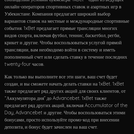
онлайн-операторов спортивных ставок и азартных игр в
Узбекистане. Компания предлагает широкий выбор
вариантов ставок на местные и международные спортивные
события. 1xBet предлагает прямые трансляции многих
видов спорта, включая футбол, теннис, баскетбол, регби,
крикет и другие. Чтобы воспользоваться услугой прямой
трансляции, вам необходимо войти в систему и иметь
пополненный счет или сделать ставку в течение последних
twenty-four часов.
Как только вы выполните все эти шаги, ваш счет будет
создан, и вы сможете начать делать ставки на 1xBet. 1xBet
также предлагает ряд других акций для своих клиентов, от
“Аккумулятора дня” до Advancebet. 1xBet также
предлагает ряд других акций, включая Accumulator of the
Day, Advancebet и другие. Чтобы воспользоваться этими
бонусами, просто используйте промо-код при внесении
депозита, и бонус будет зачислен на ваш счет.