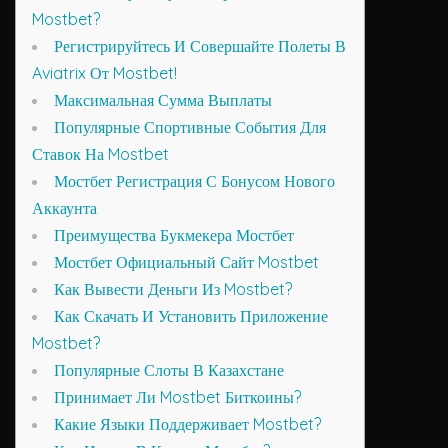
Mostbet?
Регистрируйтесь И Совершайте Полеты В
Aviatrix От Mostbet!
Максимальная Сумма Выплаты
Популярные Спортивные События Для
Ставок На Mostbet
Мостбет Регистрация С Бонусом Нового
Аккаунта
Преимущества Букмекера Мостбет
Мостбет Официальный Сайт Mostbet
Как Вывести Деньги Из Mostbet?
Как Скачать И Установить Приложение
Mostbet?
Популярные Слоты В Казахстане
Принимает Ли Mostbet Биткоины?
Какие Языки Поддерживает Mostbet?