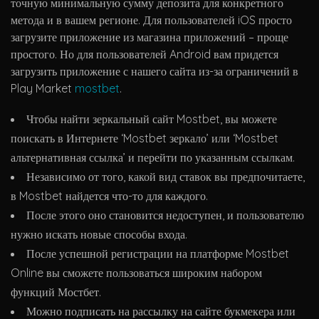
точную минимальную сумму депозита для конкретного
метода и в вашем регионе. Для пользователей iOS просто
загрузите приложение из магазина приложений – проще
простого. Но для пользователей Android вам придется
загрузить приложение с нашего сайта из-за ограничений в
Play Market
mostbet
.
Чтобы найти зеркальный сайт Mostbet, вы можете
поискать в Интернете ‘Mostbet зеркало’ или ‘Mostbet
альтернативная ссылка’ и перейти по указанным ссылкам.
Независимо от того, какой вид ставок вы предпочитаете,
в Mostbet найдется что-то для каждого.
После этого оно становится недоступен, и пользователю
нужно искать новые способы входа.
После успешной регистрации на платформе Mostbet
Online вы сможете пользоваться широким набором
функций Мостбет.
Можно подписать на рассылку на сайте букмекера или