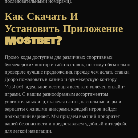
последовательными номерами).
Как Скачать И
Установить Приложение
Mostbet?
Промо-коды доступны для различных спортивных
букмекерских контор и сайтов ставок, поэтому обязательно
проверьте лучшие предложения, прежде чем делать ставки.
Добро пожаловать в казино и букмекерскую контору
Mostbet, идеальное место для всех, кто увлечен онлайн-
играми. С нашим разнообразным ассортиментом
увлекательных игр, включая слоты, настольные игры и
варианты с живыми дилерами, каждый игрок найдет
подходящий вариант. Мы придаем высший приоритет
вашей безопасности и предоставляем удобный интерфейс
для легкой навигации.