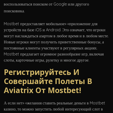
воспользоваться поиском от Google или другого
поисковика.
Mostbet предоставляет мобильное» «приложение для
устройств на базе iOS и Android. Это означает, что игроки
могут наслаждаться азартом в любое время и в любом месте.
Новые игроки могут получить приветственные бонусы, а
постоянные клиенты участвуют в регулярных акциях.
Mostbet предлагает огромное разнообразие игр, включая
слоты, карточные игры, рулетку и многое другое.
Регистрируйтесь И
Совершайте Полеты В
Aviatrix От Mostbet!
А если нет» «желания ставить реальные деньги в Mostbet
казино, то можно запустить любой интересующий слот в