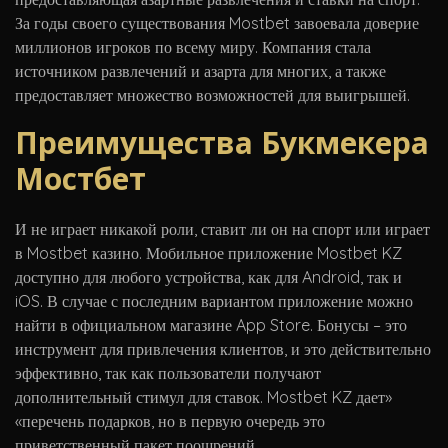
За годы своего существования Mostbet завоевала доверие
миллионов игроков по всему миру. Компания стала
источником развлечений и азарта для многих, а также
предоставляет множество возможностей для выигрышей.
Преимущества Букмекера
Мостбет
И не играет никакой роли, ставит ли он на спорт или играет
в Mostbet казино. Мобильное приложение Mostbet KZ
доступно для любого устройства, как для Android, так и
iOS. В случае с последним вариантом приложение можно
найти в официальном магазине App Store. Бонусы – это
инструмент для привлечения клиентов, и это действительно
эффективно, так как пользователи получают
дополнительный стимул для ставок. Mostbet KZ дает»
«перечень подарков, но в первую очередь это
приветственный пакет поощрений.