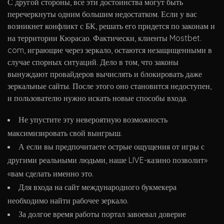
С другой стороны, все эти достоинства могут быть
перечеркнуты одним большим недостатком. Если у вас
возникнет конфликт с БК, решать его придется по законам и
на территории Кюрасао. Фактически, клиенты Mostbet.
com, играющие через зеркало, остаются незащищенными в
случае спорных ситуаций. Дело в том, что законы
вынуждают провайдеров вычислять и блокировать даже
зеркальные сайты. После этого оно становится недоступен,
и пользователю нужно искать новые способы входа.
Не упустите эту невероятную возможность
максимизировать свой выигрыш.
А если вы предпочитаете острые ощущения от игры с
другими реальными людьми, наше LIVE-казино позволит»
«вам сделать именно это.
Для входа на сайт международного букмекера
необходимо найти рабочее зеркало.
За долгое время работы портал завоевал доверие