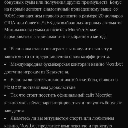
бонусных сумм или получения других преимуществ. Бонус
на первый депозит, аналогичный приведенному выше, со
100% совпадением первого депозита в размере 20 долларов
США или более и 75 FS для выбранных игровых автоматов.
Минимальная сумма депозита в Мостбет может
варьироваться в зависимости от выбранного метода.
Если ваша ставка выиграет, вы получите выплату в
зависимости от предоставленного вам коэффициента.
Международная букмекерская контора и казино Mostbet
доступна игрокам из Казахстана.
Если вы являетесь поклонником баскетбола, ставки на
Mostbet доставят вам удовольствие.
Так что стоит посетить официальный сайт Мостбет
казино уже сейчас, зарегистрироваться и получить бонус от
заведения.
Являетесь ли вы энтузиастом спорта или любителем
казино, Mostbet предлагает комплексную и приятную