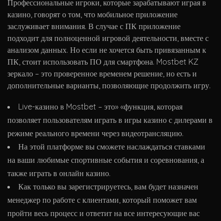
Профессиональные игроки, которые зарабатывают играя в
казино, говорят о том, что мобильное приложение
заслуживает внимания. В случае с ПК приложение
подходит для полноценной игровой деятельности, вместе с
анализом данных. Но если не хочется быть привязанным к
ПК, стоит использовать ПО для смартфона. Mostbet KZ
зеркало – это проверенное временем решение, но есть и
дополнительные варианты, позволяющие продолжить игру.
Live-казино в Mostbet – это» «функция, которая
позволяет пользователям играть в игры казино с дилерами в
режиме реального времени через видеотрансляцию.
На этой платформе вы сможете наслаждаться ставками
на ваши любимые спортивные события и соревнования, а
также играть в онлайн казино.
Как только вы зарегистрируетесь, вам будет назначен
менеджер по работе с клиентами, который поможет вам
пройти весь процесс и ответит на все интересующие вас