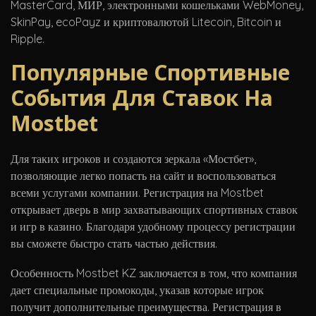
MasterCard, МИР, электронными кошельками WebMoney,
SkinPay, ecoPayz и криптовалютой Litecoin, Bitcoin и
Ripple.
Популярные Спортивные
События Для Ставок На
Mostbet
Для таких игроков и создаются зеркала «Мостбет»,
позволяющие легко попасть на сайт и воспользоваться
всеми услугами компании. Регистрация на Mostbet
открывает дверь в мир захватывающих спортивных ставок
и игр в казино. Благодаря удобному процессу регистрации
вы сможете быстро стать частью действия.
Особенность Mostbet KZ заключается в том, что компания
дает специальные промокоды, указав которые игрок
получит дополнительные преимущества. Регистрация в