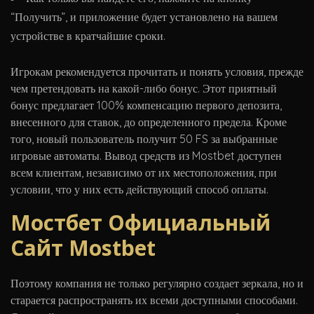
“Получить”, и приложение будет установлено на вашем
устройстве в кратчайшие сроки.
Игрокам рекомендуется прочитать и понять условия, прежде
чем претендовать на какой-либо бонус. Этот приятный
бонус предлагает 100% компенсацию первого депозита,
внесенного для ставок, до определенного предела. Кроме
того, новый пользователь получит 50 FS за выбранные
игровые автоматы. Вывод средств из Mostbet доступен
всем клиентам, независимо от их местоположения, при
условии, что у них есть действующий способ оплаты.
Мостбет Официальный
Сайт Mostbet
Поэтому компания не только регулярно создает зеркала, но и
старается распространять их всеми доступными способами.