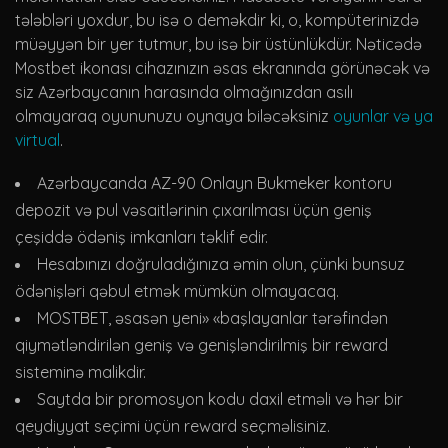
tələbləri yoxdur, bu isə o deməkdir ki, o, kompüterinizdə
müəyyən bir yer tutmur, bu isə bir üstünlükdür. Nəticədə
Mostbet ikonası cihazınızın əsas ekranında görünəcək və
siz Azərbaycanın harasında olmağınızdan asılı
olmayaraq oyununuzu oynaya biləcəksiniz
oyunlar və ya
virtual
.
Azərbaycanda AZ-90 Onlayn Bukmeker kontoru
depozit və pul vəsaitlərinin çıxarılması üçün geniş
çeşiddə ödəniş imkanları təklif edir.
Hesabınızı doğruladığınıza əmin olun, çünki bunsuz
ödənişləri qəbul etmək mümkün olmayacaq.
MOSTBET, əsasən yeni» «başlayanlar tərəfindən
qiymətləndirilən geniş və genişləndirilmiş bir reward
sisteminə malikdir.
Saytda bir promosyon kodu daxil etməli və hər bir
qeydiyyat seçimi üçün reward seçməlisiniz.