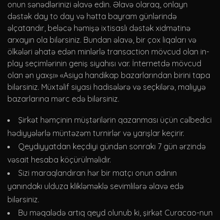
onun sənədlərinizi əlavə edin. Əlavə olaraq, onlayn
dəstək day to day və hətta bayram günlərində
əlçatandır, beləcə həmişə ixtisaslı dəstək xidmətinə
arxayın ola bilərsiniz. Bundan əlavə, bir çox liqaları və
ölkələri əhatə edən minlərlə transaction mövcud olan in-
play seçimlərinin geniş siyahısı var. İnternetdə mövcud
olan ən yaxşı» «Asiya handikap bazarlarından birini tapa
bilərsiniz. Müxtəlif siyasi hadisələrə və seçkilərə, maliyyə
bazarlarına mərc edə bilərsiniz.
Şirkət həmçinin müştərilərin qazanması üçün cəlbedici
hədiyyələrlə müntəzəm turnirlər və yarışlar keçirir.
Qeydiyyatdan keçdiyi gündən sonrakı 7 gün ərzində
vəsait hesaba köçürülməlidir.
Sizi maraqlandıran hər bir matçı onun adının
yanındakı ulduza klikləməklə sevimlilərə əlavə edə
bilərsiniz.
Bu məqalədə artıq qeyd olunub ki, şirkət Curacao-nun