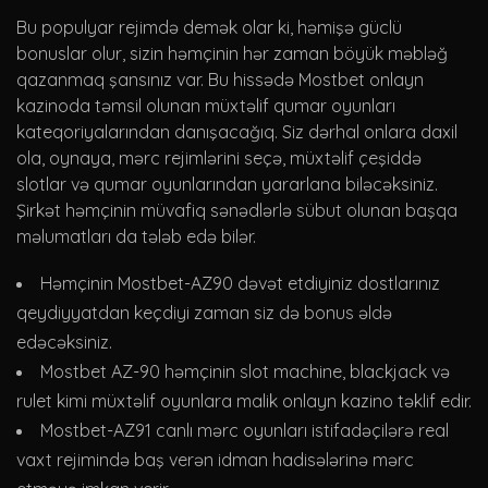
Bu populyar rejimdə demək olar ki, həmişə güclü
bonuslar olur, sizin həmçinin hər zaman böyük məbləğ
qazanmaq şansınız var. Bu hissədə Mostbet onlayn
kazinoda təmsil olunan müxtəlif qumar oyunları
kateqoriyalarından danışacağıq. Siz dərhal onlara daxil
ola, oynaya, mərc rejimlərini seçə, müxtəlif çeşiddə
slotlar və qumar oyunlarından yararlana biləcəksiniz.
Şirkət həmçinin müvafiq sənədlərlə sübut olunan başqa
məlumatları da tələb edə bilər.
Həmçinin Mostbet-AZ90 dəvət etdiyiniz dostlarınız
qeydiyyatdan keçdiyi zaman siz də bonus əldə
edəcəksiniz.
Mostbet AZ-90 həmçinin slot machine, blackjack və
rulet kimi müxtəlif oyunlara malik onlayn kazino təklif edir.
Mostbet-AZ91 canlı mərc oyunları istifadəçilərə real
vaxt rejimində baş verən idman hadisələrinə mərc