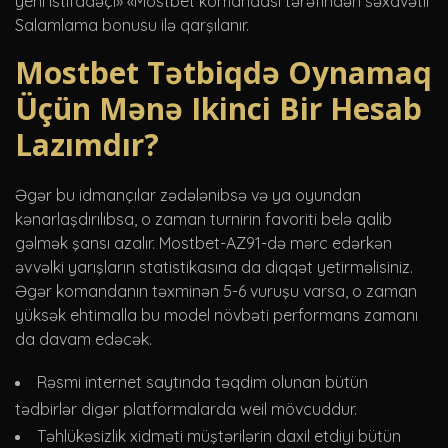
yeni istifadəçi» «Mostbet komandası tərəfindən səxavətli
Salamlama bonusu ilə qarşılanır.
Mostbet Tətbiqdə Oynamaq
Üçün Mənə Ikinci Bir Hesab
Lazımdır?
Əgər bu idmançılar zədələnibsə və ya oyundan
kənarlaşdırılıbsa, o zaman turnirin favoriti belə qalib
gəlmək şansı azalır. Mostbet-AZ91-də mərc edərkən
əvvəlki yarışların statistikasına da diqqət yetirməlisiniz.
Əgər komandanın təxminən 5-6 vuruşu varsa, o zaman
yüksək ehtimalla bu model növbəti performans zamanı
da davam edəcək.
Rəsmi internet saytında təqdim olunan bütün
tədbirlər digər platformalarda weil mövcuddur.
Təhlükəsizlik xidməti müştərilərin daxil etdiyi bütün