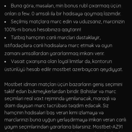
Buna görə, məsələn, min bonus rubl çıxarmaq üçün
onları a few. 0 əmsalı ilə bir hadisəyə qoymaq lazımdır.
Seçilmiş matçlara mərc edin və uduzsanız, mərcinizin
100%-ni bonus hesabınıza qaytarın!
Tətbiq həmçinin canlı mərcləri dəstəkləyir,
istifadəçilərə canlı hadisələrə mərc etmək və oyun
zamanı əmsallardan yararlanmaq imkanı verir.
Vəsait çıxarışına olan loyal limitlər də, kontorun
üstünlüyü hesab edilir mostbet azerbaycan qeydiyyat.
Mostbet idman matçları üçün bazarların geniş seçimini
təklif edən bukmeykerlərdən biridir. Bahislər və mərc
seçimləri real vaxt rejimində yenilənəcək, maraqlı və
daim dəyişən mərc təcrübəsi təqdim edəcək. Siz
həmçinin hadisələri baş verən kimi izləməyə və
mərclərinizi buna uyğun yerləşdirməyə imkan verən canlı
yayım seçimlərindən yararlana bilərsiniz. Mostbet-AZ91