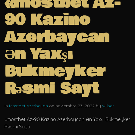
«mostbet Az-
90 Kazino
Azerbaycan
Ən Yaxşı
Bukmeyker
Rəsmi Sayt
In
Mostbet Azerbaijan
on noviembre 23, 2022 by
wilber
«mostbet Az-90 Kazino Azerbaycan Ən Yaxşı Bukmeyker
Rəsmi Saytı