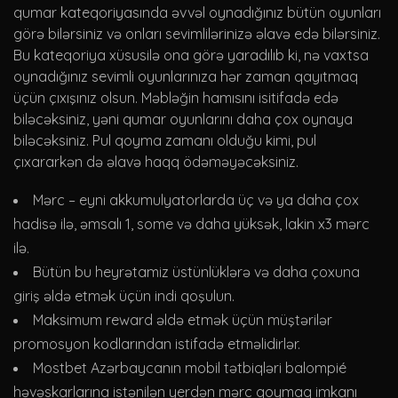
qumar kateqoriyasında əvvəl oynadığınız bütün oyunları
görə bilərsiniz və onları sevimlilərinizə əlavə edə bilərsiniz.
Bu kateqoriya xüsusilə ona görə yaradılıb ki, nə vaxtsa
oynadığınız sevimli oyunlarınıza hər zaman qayıtmaq
üçün çıxışınız olsun. Məbləğin hamısını isitifadə edə
biləcəksiniz, yəni qumar oyunlarını daha çox oynaya
biləcəksiniz. Pul qoyma zamanı olduğu kimi, pul
çıxararkən də əlavə haqq ödəməyəcəksiniz.
Mərc – eyni akkumulyatorlarda üç və ya daha çox
hadisə ilə, əmsalı 1, some və daha yüksək, lakin x3 mərc
ilə.
Bütün bu heyrətamiz üstünlüklərə və daha çoxuna
giriş əldə etmək üçün indi qoşulun.
Maksimum reward əldə etmək üçün müştərilər
promosyon kodlarından istifadə etməlidirlər.
Mostbet Azərbaycanın mobil tətbiqləri balompié
həvəskarlarına istənilən yerdən mərc qoymaq imkanı