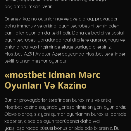
başlamaq imkanı verir.
Ənənəvi kazino oyunlarına» «əlavə olaraq, provayder
daha immersiv və orijinal oyun təcrübəsini təmin edən
canlı diler oyunları da təklif edir. Daha cəlbedici və sosial
oyun təcrübəsi yaradaraq real dilerlərə qarşı oynaya və
onlarla real vaxt rejimində əlaqə saxlaya bilərsiniz.
Mostbet-AZ91 Aviator Azərbaycanda Mostbet tərəfindən
təklif olunan məşhur oyundur.
«mostbet Idman Mərc
Oyunları Və Kazino
Bunlar provayderlər tərəfindən buraxılmış və artıq
Mostbet kazino saytında yerləşdirilmiş ən yeni oyunlardır.
Əlavə olaraq, siz yeni qumar oyunlarının buraxılışı barədə
xəbərlər, eləcə də oyun təcrübənizi daha weil
yaxşılaşdıracaq xüsusi bonuslar əldə edə bilərsiniz. Bu