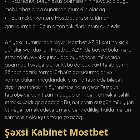
Kazinonun bütün əsas bölmələrinin mövcud olduğu
mobil cihazlarda oynamaq mümkün olacaq.
Bukmeker kontoru Mostbet arizona, idman
qarşıdurmaları üçün artan təkliflərlə məni cəlb edir.
Ən yaxşı turnirlərdən əlavə, Mostbet AZ 91 xəttinə kiçik
yarışlar weil daxildir. Mostbet-AZ91-də basketbola mərc
etməzdən əvvəl oyunçulara oyunöncəsi müşahidə
aparmaq tövsiyə olunur ki, bu da çox vaxt tələb etmir.
Söhbət hazırkı forma, üzbəüz qarşıdurmalar və
komandaların meydandakı çıxışına təsir edə biləcək
digər göstəricilərin öyrənilməsindən gedir. Düzgün
təcrübə və bu intizamın qaydalarını dərk etməklə, təhlil
etmək» «olduqca sadədir. Bu, nəticənin düzgün müəyyən
etməyə kömək edəcək, mərc səhv edildiyi halda mərcin
səmərəsiz olduğu ortaya çıxacaq.
Şəxsi Kabinet Mostbet