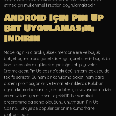
etmek için mükemmel fırsatları doğrulamaktadır.
Android Için Pin Up
Bet Uygulamasını
Indirin
Model ağırlıklı olarak yüksek merdanelere ve büyük
bütçeli oyunculara yöneliktir. Bugün, üreticilerin büyük bir
kısmı esas olarak yüksek oynaklığa sahip yuvalar
üretmektedir. Pin Up casino’daki ödül sistemi çok sayıda
teklife sahiptir. Bu hem bir karşılama paketi hem para
düzenli promosyonlar ve temalı etkinliklerdir. Kulübün
ayrıca kumarbazların kişisel ödüller için savaşmasına izin
veren w tamtym miejscu teşekküllü bir sadakat
programına da sahip olduğunu unutmayın. Pin-Up
Casino, Türkiye’de popüler bir online kumarhane
platformudur.