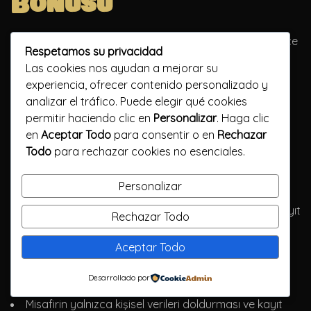
Bonusu
Pin Up’ın şüphesiz saygın bir casino olduğunu daha önce
Respetamos su privacidad
belirtmiştik. Bu, idare tarafından dikkate alınan çeşitli
Las cookies nos ayudan a mejorar su
noktalar ve önlemlerle desteklenmektedir. Kullanıcı
experiencia, ofrecer contenido personalizado y
kendisi için hangi yöntemin uygun olduğunu seçer.
analizar el tráfico. Puede elegir qué cookies
Oyuncuya hem sohbet hem sprained ankle de e-posta
permitir haciendo clic en
Personalizar
. Haga clic
yoluyla Türkçe olarak cevap verilecektir.
en
Aceptar Todo
para consentir o en
Rechazar
Todo
para rechazar cookies no esenciales.
Daha sonra çekmek istediğiniz miktarı empieza
ödeme yöntemini seçin ve talimatları izleyin.
Personalizar
Pin Up kumarhanesinde hesap açmaya yalnızca
yetişkin ziyaretçilere izin verilir Bu çevrimiçi kulüpteki kayıt
Rechazar Todo
prosedürünü deneyimsiz yeni başlayanlar haine
Aceptar Todo
gerçekleştirebilir.
Canlı krupiyelerle oynuyorsanız burada yalnızca
Desarrollado por
gerçek parayla oynanan bahisler mevcuttur.
Misafirin yalnızca kişisel verileri doldurması ve kayıt