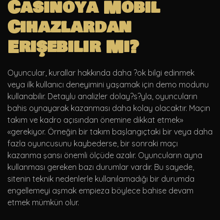
Casinoya Mobil
Cihazlardan
Erişebilir Mi?
Oyuncular, kurallar hakkında daha ?ok bilgi edinmek
veya ilk kullanıcı deneyimini yaşamak için demo modunu
kullanabilir. Detaylu analizler dolay?s?yla, oyuncuların
bahis oynayarak kazanması daha kolay olacaktır. Maçın
takım ve kadro açısından önemine dikkat etmek»
«gerekiyor. Örneğin bir takım başlangıçtaki bir veya daha
fazla oyuncusunu kaybederse, bir sonraki maçı
kazanma şansı önemli ölçüde azalır. Oyuncuların ayna
kullanması gereken bazı durumlar vardır. Bu sayede,
sitenin teknik nedenlerle kullanılamadığı bir durumda
engellemeyi aşmak empieza böylece bahise devam
etmek mümkün olur.