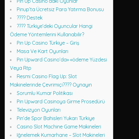
Pin Up Casino’daki Oyunlar
Pinup’ta Ücretsiz Para Yatırma Bonusu
???? Destek
???? Türkiye’deki Oyuncular Hangi
Ödeme Yöntemlerini Kullanabilir?
Pin Up Casino Türkiye – Giriş
Masa Ve Kart Oyunları
Pin Upward Casino’da» «ödeme Yüzdesi
Veya Rtp
Resmi Casino Flag Up: Slot
Makinelerinde Çevrimiçi???? Oynayın
Sorumlu Kumar Politikası
Pin Upward Casinoya Girme Prosedürü
Televizyon Oyunları
Pin’de Spor Bahisleri Yukarı Türkiye
Casino Slot Machine Game Makineleri
Iğnelemek Kumarhane – Slot Makineleri