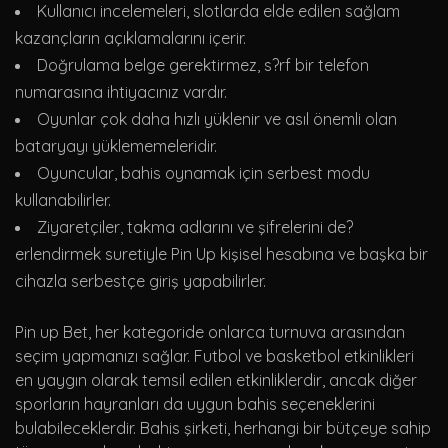
Kullanıcı incelemeleri, slotlarda elde edilen sağlam
kazançların açıklamalarını içerir.
Doğrulama belge gerektirmez, s?rf bir telefon
numarasına ihtiyacınız vardır.
Oyunlar çok daha hızlı yüklenir ve asıl önemli olan
bataryayı yüklememeleridir.
Oyuncular, bahis oynamak için serbest modu
kullanabilirler.
Ziyaretçiler, takma adlarını ve şifrelerini de?
erlendirmek suretiyle Pin Up kişisel hesabına ve başka bir
cihazla serbestçe giriş yapabilirler.
Pin up Bet, her kategoride onlarca turnuva arasından
seçim yapmanızı sağlar. Futbol ve basketbol etkinlikleri
en yaygın olarak temsil edilen etkinliklerdir, ancak diğer
sporların hayranları da uygun bahis seçeneklerini
bulabileceklerdir. Bahis şirketi, herhangi bir bütçeye sahip