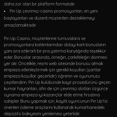
daha zor olan bir platform formatıdır.
Pin Up çevrimiçi casino promosyonları, en yeni
başlayanları ve düzenli müşterileri desteklemeyi
amaçlamaktadır.
Pin Up Casino, müşterilerine turnuvalara ve
promosyonlara katılımlarından dolayı karlı bonusların
yanı sıra istikrarlı bir pra yatırma karşılığında teşekkür
eder. Bonuslar arasında, örneğin, çarkıfeleğin dönmesi
yer alır. Öncelikle, resmi web sitesinde bonusu almak
empieza etkinleştirmek için gerekli koşulları (şartlar
empieza koşullar geçerlidir) öğrenin ve oyununuzu
çeşitlendirin. Pin Up kulübünde kayıt prosedürünü geçen
kumar hayranları, afin de için çevrimiçi slotları özgürce
oynama empieza iyi kazançlar elde etme fırsatına
sahipler. Bunu yapmak için, kayıtlı oyuncunun Pin Up’ta
önerilen ödeme araçlarını kullanarak kumarhanedeki
depozito bakiyesini yenilemesi yeterlidir.