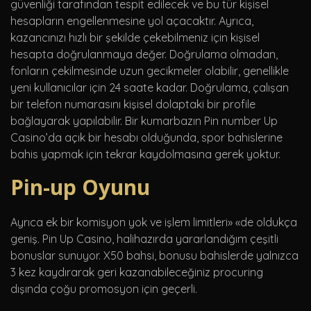
güvenliği tarafından tespit edilecek ve bu tür kişisel
hesapların engellenmesine yol açacaktır. Ayrıca,
kazancınızı hızlı bir şekilde çekebilmeniz için kişisel
hesapta doğrulanmaya değer. Doğrulama olmadan,
fonların çekilmesinde uzun gecikmeler olabilir, genellikle
yeni kullanıcılar için 24 saate kadar. Doğrulama, çalışan
bir telefon numarasını kişisel dolaptaki bir profile
bağlayarak yapılabilir. Bir kumarbazın Pin number Up
Casino’da açık bir hesabı olduğunda, spor bahislerine
bahis yapmak için tekrar kaydolmasına gerek yoktur.
Pin-up Oyunu
Ayrıca ek bir komisyon yok ve işlem limitleri» «de oldukça
geniş. Pin Up Casino, halihazırda yararlandığım çeşitli
bonuslar sunuyor. X50 bahsi, bonusu bahislerde yalnızca
3 kez kaydırarak geri kazanabileceğiniz procuring
dışında çoğu promosyon için geçerli.