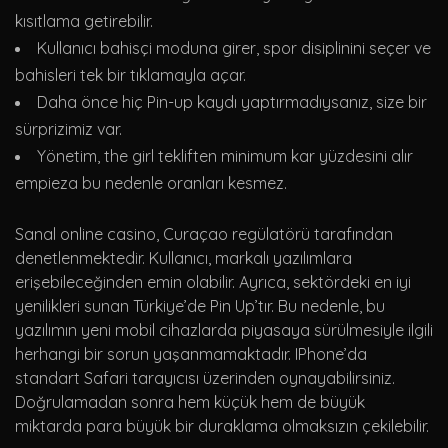
kısıtlama getirebilir.
Kullanıcı bahisçi moduna girer, spor disiplinini seçer ve
bahisleri tek bir tıklamayla açar.
Daha önce hiç Pin-up kaydı yaptırmadıysanız, size bir
sürprizimiz var.
Yönetim, the girl tekliften minimum kar yüzdesini alır
empieza bu nedenle oranları kesmez.
Sanal online casino, Curaçao regülatörü tarafından
denetlenmektedir. Kullanıcı, markalı yazılımlara
erişebileceğinden emin olabilir. Ayrıca, sektördeki en iyi
yenilikleri sunan Türkiye’de Pin Up’tır. Bu nedenle, bu
yazılımın yeni mobil cihazlarda piyasaya sürülmesiyle ilgili
herhangi bir sorun yaşanmamaktadır. IPhone’da
standart Safari tarayıcısı üzerinden oynayabilirsiniz.
Doğrulamadan sonra hem küçük hem de büyük
miktarda para büyük bir duraklama olmaksızın çekilebilir.